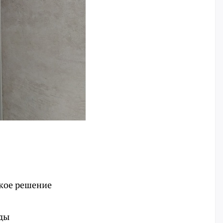
акое решение
оды