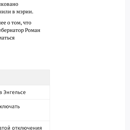
иковано
нили в мэрии.
ее о том, что
убернатор Роман
маться
в Энгельсе
тключать
атой отключения