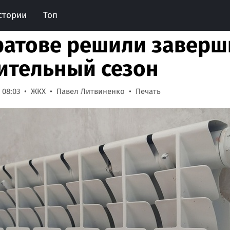
стории
Топ
ратове решили заверш
ительный сезон
 08:03
ЖКХ
Павел Литвиненко
Печать