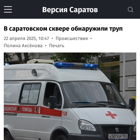
Версия
Саратов
В саратовском сквере обнаружили труп
22 апреля 2025, 10:47
Происшествия
Полина Аксёнова
Печать