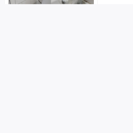
Лента
Истории
Топ
Реклама
Контакт
Горожанка рассказала о
неудовлетворительном состоянии
© ИА «Версия-Саратов», 2026
туалета у пляжа «Покорителей
Волги»
Учредители — Фонд «Перспектива».
Регистрационный номер ИА № ФС 77 - 79097 от 15.09.2020 г. Выд
7 августа 2026, 17:16
1
надзору в сфере связи, информационных технологий и массовы
Главный редактор: Радин А. В.
Адрес редакции и издателя: 410056, г. Саратов, Мирный переулок,
Телефон редакции: +7 (8452) 48-74-44