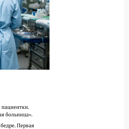
й пациентки.
ая больница».
 бедре. Первая