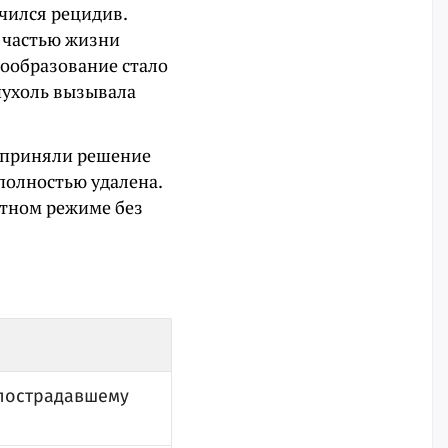
учился рецидив.
ь частью жизни
вообразование стало
опухоль вызывала
Б приняли решение
 полностью удалена.
атном режиме без
 пострадавшему