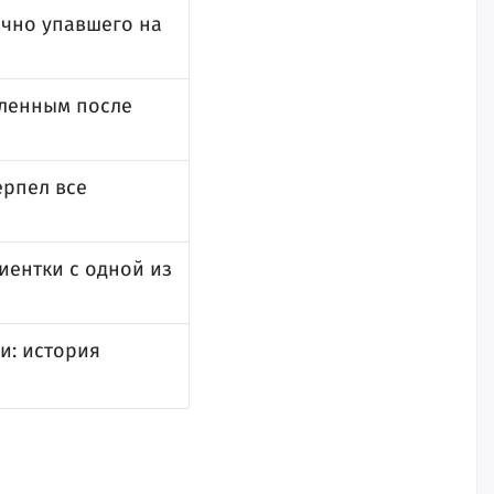
ачно упавшего на
вленным после
ерпел все
иентки с одной из
и: история