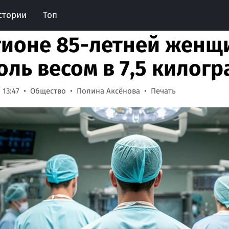
стории
Топ
гионе 85-летней женщ
оль весом в 7,5 килог
 13:47
Общество
Полина Аксёнова
Печать