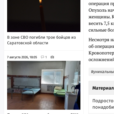
операция пр
Опухоль нач
женщины. К
весить 7,5 
сильные бол
В зоне СВО погибли трое бойцов из
Несмотря н
Саратовской области
об операции
Кровопотер
7 августа 2026, 18:05
1
осложнений
#уникальны
Материал
Подросто
понадоби