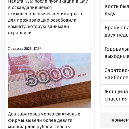
Палата №6: после публикации в СМИ
Кость был
в оскандалившемся
льду
психоневрологическом интернате
для проживающих освободили
комнату, которую занимали
Врачи сп
охранники
двух нед
Годовалы
7 августа 2026, 17:54
выходны
Саратовск
наиболее
Женщина 
спасения
Два саратовца через фиктивные
1 коммен
фирмы вывели более девяти
миллиардов рублей. Теперь