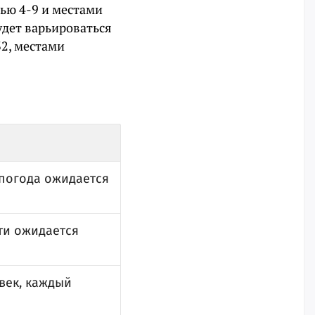
ью 4-9 и местами
удет варьироваться
32, местами
 погода ожидается
сти ожидается
овек, каждый