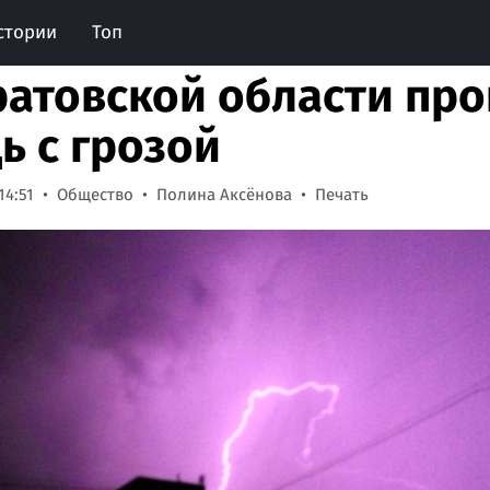
стории
Топ
ратовской области про
ь с грозой
14:51
Общество
Полина Аксёнова
Печать