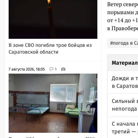
Ветер севе
порывами до
от +14 до +
в Правобере
#погода в 
В зоне СВО погибли трое бойцов из
Саратовской области
Материал
7 августа 2026, 18:05
1
Дожди и т
в Сарато
Сильный в
непогода
С начала 
третий —