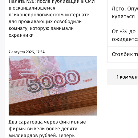
Палата №6: после публикации в СМИ
в оскандалившемся
Лето. Оп
психоневрологическом интернате
купаться
для проживающих освободили
комнату, которую занимали
От +34 до
охранники
ожидаетс
7 августа 2026, 17:54
Столбик т
1 коммен
Два саратовца через фиктивные
фирмы вывели более девяти
миллиардов рублей. Теперь