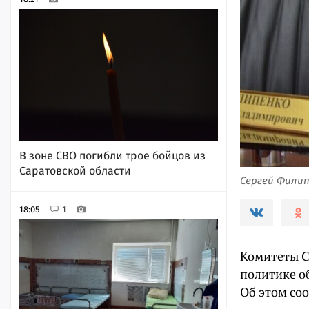
В зоне СВО погибли трое бойцов из
Саратовской области
Сергей Филип
18:05
1
Комитеты С
политике о
Об этом со