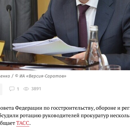
енко / © ИА «Версия-Саратов»
3891
1
овета Федерации по госстроительству, обороне и ре
бсудили ротацию руководителей прокуратур несколь
общает
ТАСС
.