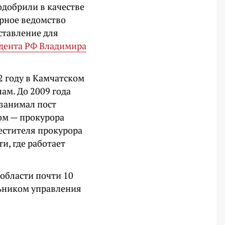
добрили в качестве
орное ведомство
ставление для
дента РФ Владимира
02 году в Камчатском
ам. До 2009 года
 занимал пост
ом — прокурора
естителя прокурора
и, где работает
области почти 10
альником управления