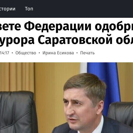
стории
Топ
вете Федерации одобр
урора Саратовской об
14:17
Общество
Ирина Есикова
Печать