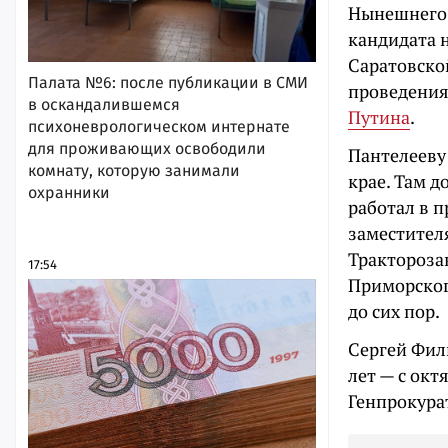
Нынешнего 
кандидата 
Саратовско
Палата №6: после публикации в СМИ
проведения
в оскандалившемся
Путина
.
психоневрологическом интернате
для проживающих освободили
Пантелееву 
комнату, которую занимали
крае. Там д
охранники
работал в п
заместител
Трактороза
17:54
Приморского
до сих пор.
Сергей Фил
лет — с окт
Генпрокура