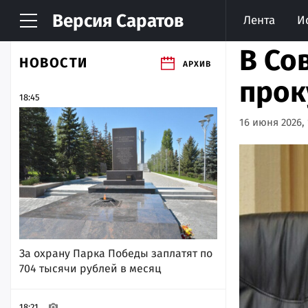
Версия
Саратов
Лента
И
В Со
НОВОСТИ
АРХИВ
прок
18:45
16 июня 2026, 
За охрану Парка Победы заплатят по
704 тысячи рублей в месяц
18:21