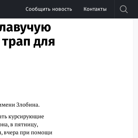
Сообщить новость
Контакты
плавучую
 трап для
 имени Злобина.
вать курсирующие
на, в пятницу,
н, вчера при помощи