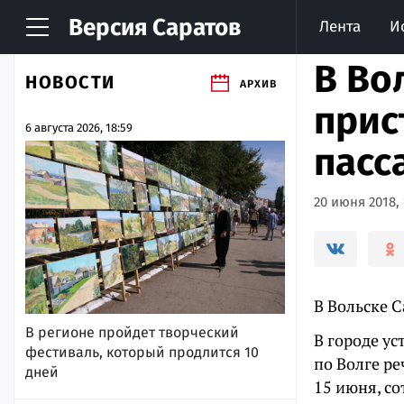
Версия
Саратов
Лента
И
В Во
НОВОСТИ
АРХИВ
прис
6 августа 2026, 18:59
пасс
20 июня 2018, 
В Вольске 
В регионе пройдет творческий
В городе у
фестиваль, который продлится 10
по Волге ре
дней
15 июня, с