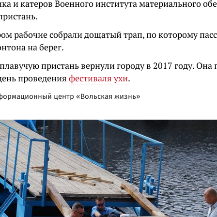
ка и катеров Военного института материального обе
пристань.
ром рабочие собрали дощатый трап, по которому пас
онтона на берег.
плавучую пристань вернули городу в 2017 году. Она
 день проведения
фестиваля ухи
.
формационный центр «Вольская жизнь»