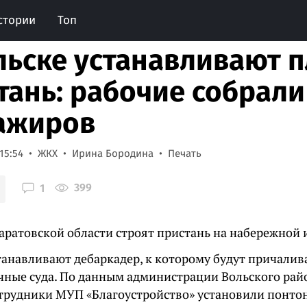
стории
Топ
льске устанавливают 
тань: рабочие собрали
ажиров
15:54
ЖКХ
Ирина Бородина
Печать
399
1
Саратовской области строят пристань на набережной
станавливают дебаркадер, к которому будут причали
чные суда. По данным администрации Вольского райо
отрудники МУП «Благоустройство» установили понто