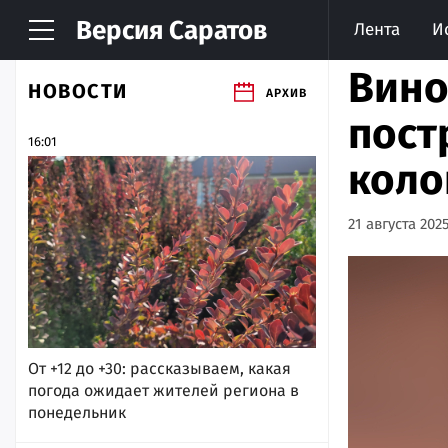
Версия
Саратов
Лента
И
Вино
НОВОСТИ
АРХИВ
пост
16:01
кол
21 августа 2025
От +12 до +30: рассказываем, какая
погода ожидает жителей региона в
понедельник