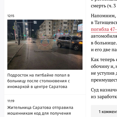
смерть (ч. 3
Напомним, а
12:15
в Татищевск
погибла 47
автомобиля
в больнице
и его две п
Как теперь
обочину и, 
не уступив
Подросток на питбайке попал в
преимущест
больницу после столкновения с
иномаркой в центре Саратова
Суд назнач
из заработк
11:19
Жительница Саратова отправила
1 коммен
мошенникам код для получения