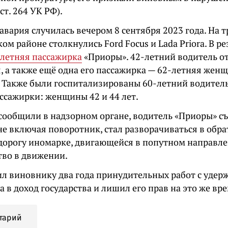
 ст. 264 УК РФ).
вария случилась вечером 8 сентября 2023 года. На т
ом районе столкнулись Ford Focus и Lada Priora. В р
-летняя пассажирка
«Приоры». 42-летний водитель о
, а также ещё одна его пассажирка — 62-летняя жен
. Также были госпитализированы 60-летний водител
ассажирки: женщины 42 и 44 лет.
 сообщили в надзорном органе, водитель «Приоры» с
не включая поворотник, стал разворачиваться в обр
 дорогу иномарке, двигающейся в попутном направ
во в движении.
ил виновнику два года принудительных работ с уде
а в доход государства и лишил его прав на это же вре
тарий