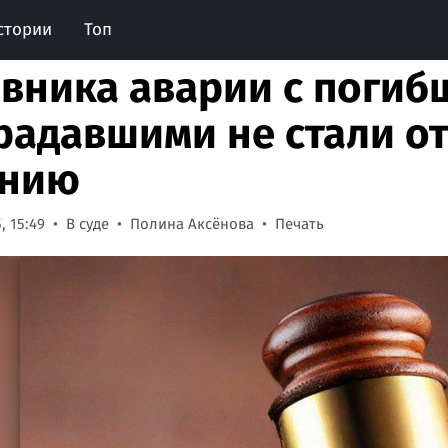
стории
Топ
вника аварии с погиб
радавшими не стали от
онию
, 15:49
В суде
Полина Аксёнова
Печать