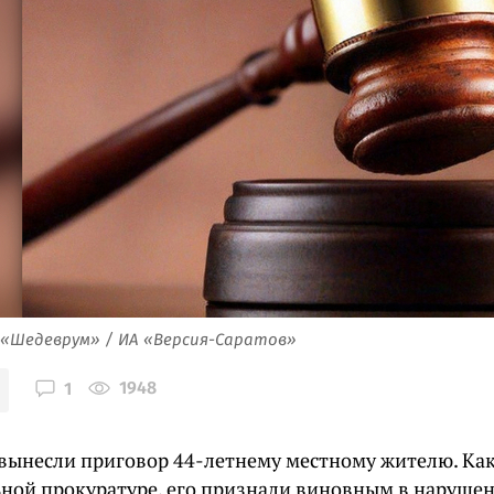
 «Шедеврум» / ИА «Версия-Саратов»
1948
1
 вынесли приговор 44-летнему местному жителю. Как
ьной прокуратуре, его признали виновным в наруше