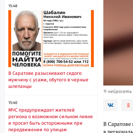
15:48
В Саратове разыскивают седого
мужчину с усами, обутого в черные
шлепанцы
© нейросеть
15:40
МЧС предупреждает жителей
региона о возможном сильном ливне
и просит быть осторожными при
В Саратове
передвижении по улицам
в регионал