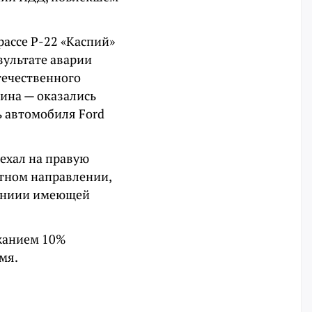
рассе Р-22 «Каспий»
езультате аварии
течественного
щина — оказались
ь автомобиля Ford
ъехал на правую
атном направлении,
лениии имеющей
ржанием 10%
мя.