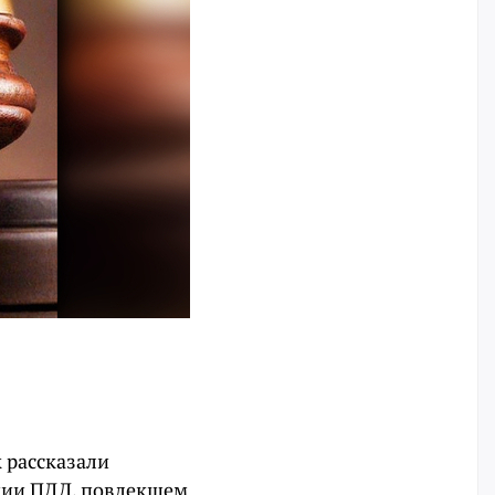
 рассказали
нии ПДД, повлекшем