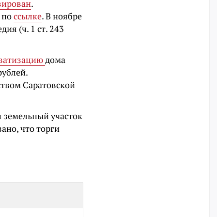
вирован
.
ь по
ссылке
.
В ноябре
я (ч. 1 ст. 243
иватизацию
дома
рублей.
ством Саратовской
и земельный участок
ано, что торги