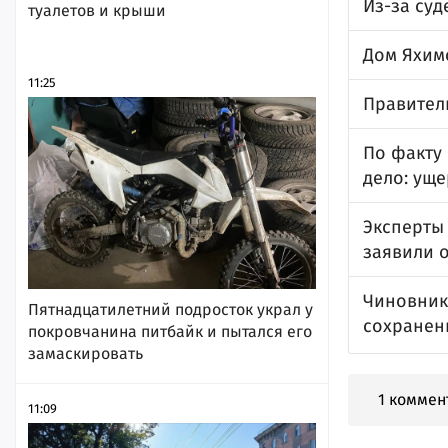
Из-за су
туалетов и крыши
Дом Яхимо
11:25
Правител
По факту
дело: ущ
Эксперты
заявили 
Чиновник
Пятнадцатилетний подросток украл у
сохранен
покровчанина питбайк и пытался его
замаскировать
1 коммен
11:09