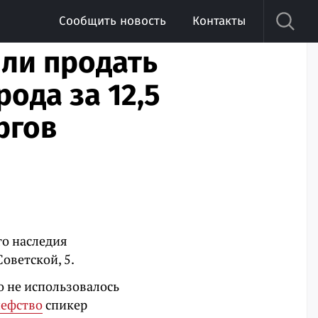
Сообщить новость
Контакты
ли продать
ода за 12,5
ргов
го наследия
оветской, 5.
о не использовалось
шефство
спикер