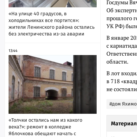
Госдумы Вя
Об эксперт
«На улице 40 градусов, в
прошлого го
холодильниках все портится»:
УК РФ) был
жители Ленинского района остались
без электричества из-за аварии
В январе 20
с кариатид
13:44
Ответствен
области.
В лот вход
в 718 «квад
не состояли
#дом Яхимо
«Толчки остались нам из какого
Материал
века?»: ремонт в колледже
Яблочкова обещают начать с