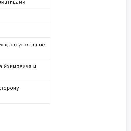
ариатидами
уждено уголовное
а Яхимовича и
сторону