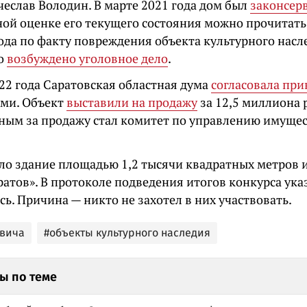
чеслав Володин.
В марте 2021 года дом был
законсер
ной оценке его текущего состояния можно прочитат
да по факту повреждения объекта культурного наследи
о
возбуждено уголовное дело
.
22 года Саратовская областная дума
согласовала пр
ами. Объект
выставили на продажу
за 12,5 миллиона 
ным за продажу стал комитет по управлению имуще
ило здание площадью 1,2 тысячи квадратных метров 
ратов». В протоколе подведения итогов конкурса указ
сь. Причина — никто не захотел в них участвовать.
вича
#объекты культурного наследия
ы по теме