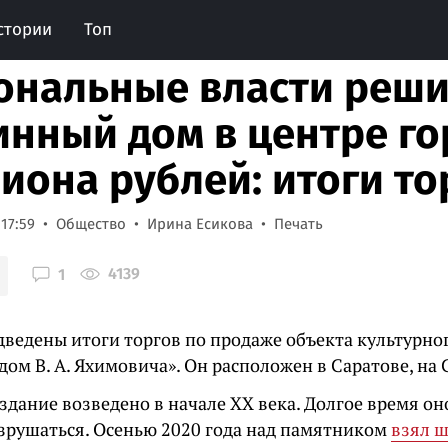
стории
Топ
ональные власти реши
инный дом в центре гор
иона рублей: итоги то
 17:59
Общество
Ирина Есикова
Печать
4139
1
дведены итоги торгов по продаже объекта культурно
ом В. А. Яхимовича». Он расположен в Саратове, на С
дание возведено в начале ХХ века. Долгое время он
зрушаться. О
сенью 2020 года над памятником
взял 