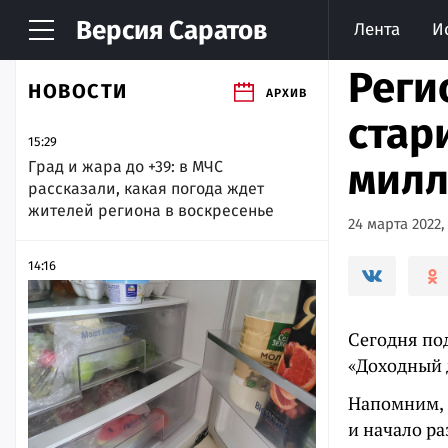
Версия
Саратов
Лента
И
Реги
НОВОСТИ
АРХИВ
стар
15:29
милл
Град и жара до +39: в МЧС
рассказали, какая погода ждет
жителей региона в воскресенье
24 марта 2022,
14:16
Сегодня по
«Доходный д
Напомним, з
и начало ра