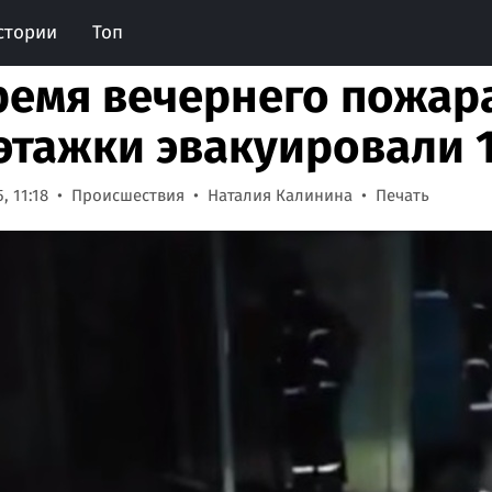
стории
Топ
ремя вечернего пожар
этажки эвакуировали 
, 11:18
Происшествия
Наталия Калинина
Печать