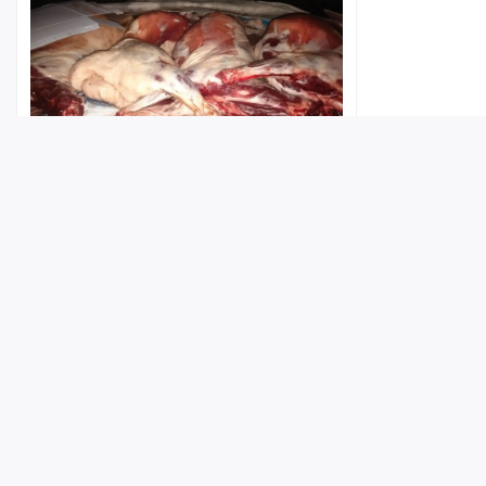
В Саратовской области обнаружили
партию потенциально опасных
бараньих туш
Лента
Истории
Топ
Реклама
Контакт
6 августа 2026, 17:08
© ИА «Версия-Саратов», 2026
Учредители — Фонд «Перспектива».
Регистрационный номер ИА № ФС 77 - 79097 от 15.09.2020 г. Выд
надзору в сфере связи, информационных технологий и массовы
Главный редактор: Радин А. В.