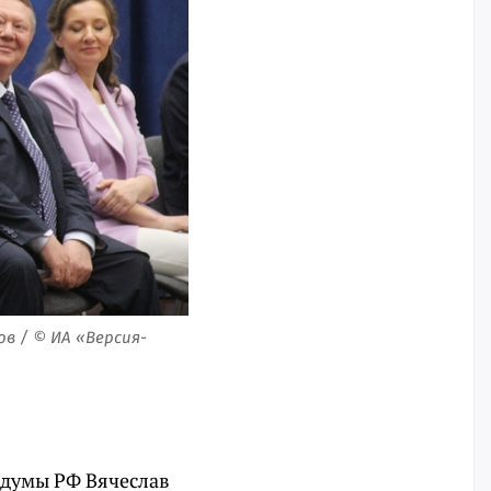
в / © ИА «Версия-
сдумы РФ Вячеслав