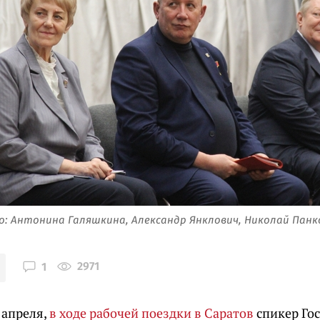
о: Антонина Галяшкина, Александр Янклович, Николай Панко
2971
1
 апреля,
в ходе рабочей поездки в Саратов
спикер Го