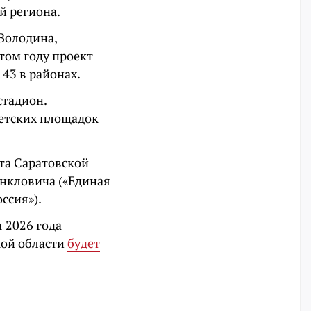
й региона.
Володина,
том году проект
143 в районах.
стадион.
детских площадок
та Саратовской
Янкловича («Единая
ссия»).
 2026 года
кой области
будет