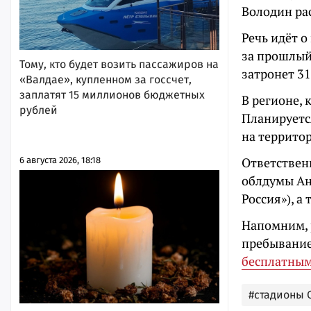
Володин ра
Речь идёт 
за прошлый
Тому, кто будет возить пассажиров на
затронет 31
«Валдае», купленном за госсчет,
заплатят 15 миллионов бюджетных
В регионе, 
рублей
Планируетс
на территор
Ответствен
6 августа 2026, 18:18
облдумы Ан
Россия»), а
Напомним, р
пребывание 
бесплатным
#стадионы 