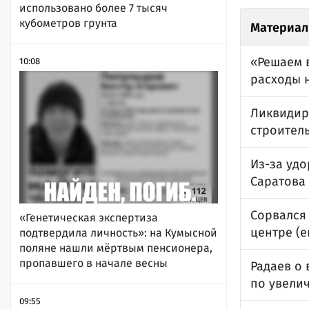
использовано более 7 тысяч
кубометров грунта
Материал
«Решаем в
10:08
расходы 
Ликвидир
строител
Из-за уд
Саратова
Сорвался
«Генетическая экспертиза
центре (е
подтвердила личность»: на Кумысной
поляне нашли мёртвым пенсионера,
пропавшего в начале весны
Радаев о
по увели
09:55