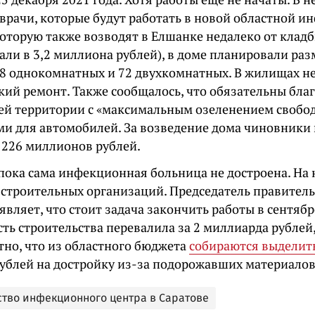
 врачи, которые будут работать в новой областной 
которую также возводят в Елшанке недалеко от кладб
али в 3,2 миллиона рублей), в доме планировали раз
28 однокомнатных и 72 двухкомнатных. В жилищах н
кий ремонт. Также сообщалось, что обязательны бла
й территории с «максимальным озеленением свобод
ми для автомобилей. За возведение дома чиновники 
 226 миллионов рублей.
пока сама инфекционная больница не достроена. На
 строительных организаций. Председатель правител
являет, что стоит задача закончить работы в сентябр
ть строительства перевалила за 2 миллиарда рублей,
тно, что из областного бюджета
собираются выделит
ублей на достройку из-за подорожавших материалов
ство инфекционного центра в Саратове