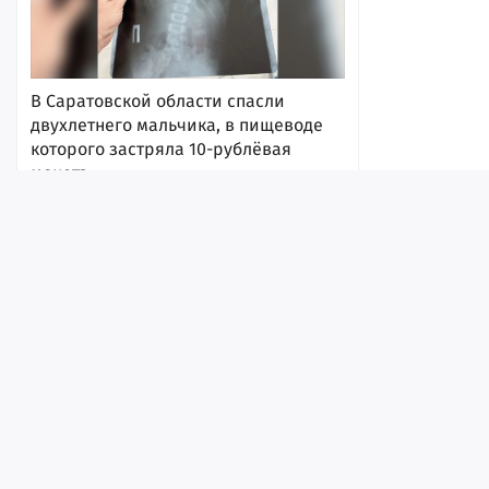
В Саратовской области спасли
двухлетнего мальчика, в пищеводе
которого застряла 10-рублёвая
монета
09:40
Лента
Истории
Топ
Реклама
Контакт
© ИА «Версия-Саратов», 2026
Учредители — Фонд «Перспектива».
Регистрационный номер ИА № ФС 77 - 79097 от 15.09.2020 г. Выд
надзору в сфере связи, информационных технологий и массовы
Угроза атаки БПЛА. В саратовском