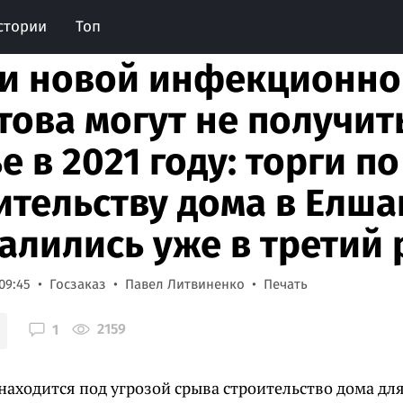
стории
Топ
и новой инфекционно
това могут не получит
е в 2021 году: торги по
ительству дома в Елша
алились уже в третий 
09:45
Госзаказ
Павел Литвиненко
Печать
2159
1
находится под угрозой срыва строительство дома дл