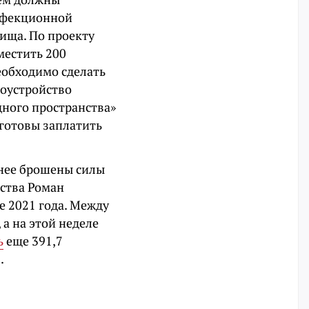
инфекционной
ища. По проекту
местить 200
еобходимо сделать
гоустройство
ного пространства»
готовы заплатить
 нее брошены силы
ьства Роман
е 2021 года. Между
 а на этой неделе
ь
еще 391,7
.