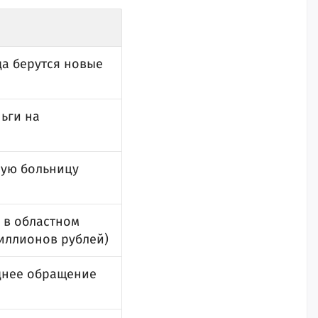
да берутся новые
ьги на
ную больницу
 в областном
миллионов рублей)
еднее обращение