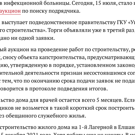
в инфекционной больницы. Сегодня, 15 июля, стало 
 аукцион
по поиску подрядчика.
 выступает подведомственное правительству ГКУ «
о строительства». Торги объявляли уже в третий раз
дано ни одной заявки.
ый аукцион на проведение работ по строительству, 
, сносу объекта капстроительства, предусматриваю
ию, утвержденную в порядке, установленном закон
ительной деятельности признан несостоявшимся согла
с тем, что по окончанию срока подачи заявок не под
говорится в протоколе подведения итогов.
ьство дома для врачей остается всего 5 месяцев. Есл
иков не возьмется в такой короткий срок построить
без обещанного служебного жилья.
строительство жилого дома на 1-й Лагерной в Елша
5 декабря 2021 года. Хотя работы еще не начаты. В 