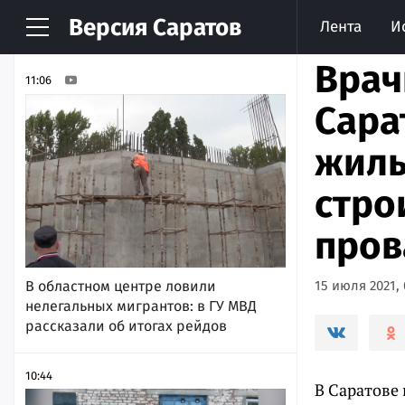
Версия
Саратов
Лента
И
НОВОСТИ
АРХИВ
Врач
11:06
Сара
жиль
стро
пров
В областном центре ловили
15 июля 2021, 
нелегальных мигрантов: в ГУ МВД
рассказали об итогах рейдов
10:44
В Саратове 