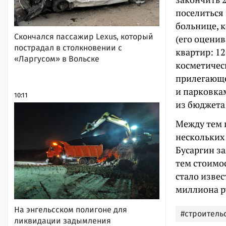
поселиться
больнице, 
Скончался пассажир Lexus, который
(его оценив
пострадал в столкновении с
квартир: 1
«Ларгусом» в Вольске
косметичес
прилегающе
и парковка
10:11
из бюджета
Между тем 
нескольких
Бусаргин за
тем стоимос
стало извес
миллиона р
На энгельсском полигоне для
#строитель
ликвидации задымления