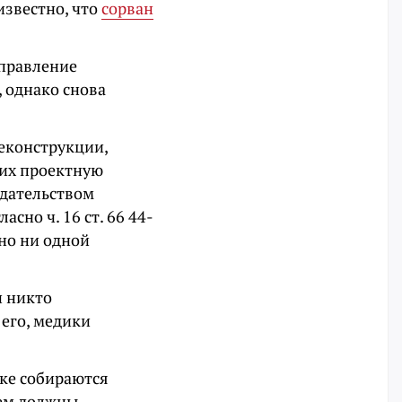
известно, что
сорван
Управление
, однако снова
реконструкции,
щих проектную
одательством
сно ч. 16 ст. 66 44-
ано ни одной
и никто
 его, медики
нке собираются
нем должны