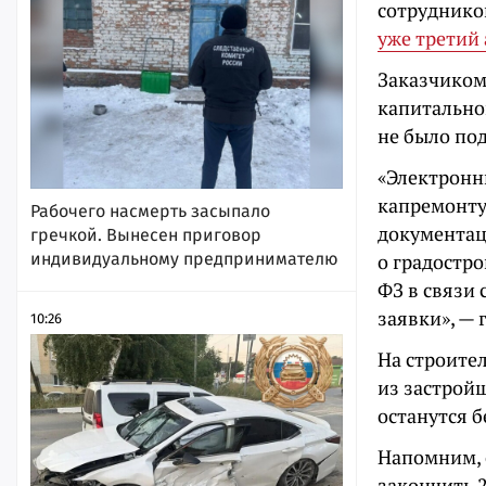
сотруднико
уже третий
Заказчиком
капитальног
не было по
«Электронн
капремонту
Рабочего насмерть засыпало
документац
гречкой. Вынесен приговор
индивидуальному предпринимателю
о градостро
ФЗ в связи 
заявки», — 
10:26
На строител
из застройщ
останутся 
Напомним, 
закончить 2