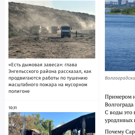
«Есть дымовая завеса»: глава
Энгельсского района рассказал, как
продвигаются работы по тушению
Волгоградский
масштабного пожара на мусорном
полигоне
Примером и
Волгограда 
10:31
С воды это 
уродливых 
Почему Сара