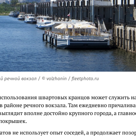
 речной вокзал / © volzhanin / fleetphoto.ru
спользования швартовых кранцов может служить н
в районе речного вокзала. Там ежедневно причалива
выглядит вполне достойно крупного города, а главн
покрышек.
тов не использует опыт соседей, а продолжает позо