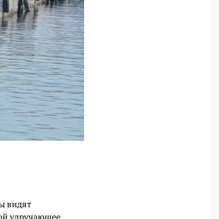
ы видят
бой удручающее