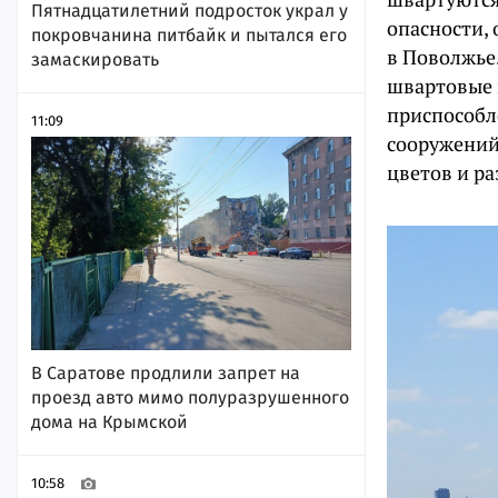
Пятнадцатилетний подросток украл у
опасности,
покровчанина питбайк и пытался его
в Поволжье
замаскировать
швартовые 
приспособл
11:09
сооружений
цветов и ра
В Саратове продлили запрет на
проезд авто мимо полуразрушенного
дома на Крымской
10:58