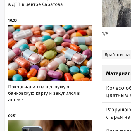
в ДТП в центре Саратова
10:03
1
/
5
#работы на
Материал
Покровчанин нашел чужую
Колесо о
банковскую карту и закупился в
цветным 
аптеке
Разрушаю
09:51
старая на