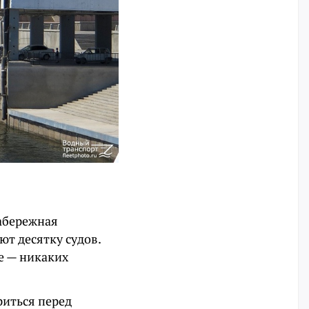
абережная
ют десятку судов.
ое — никаких
риться перед