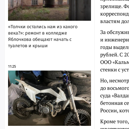
зрелище. Фо
корреспонд
властям до
«Толчки остались нам из какого
За обслужи
века?»: ремонт в колледже
и инженерн
Яблочкова обещают начать с
туалетов и крыши
годы выделя
рублей. С 2
ООО «Кальм
11:25
стенки с ус
Но, несмотр
до восьмог
суда «Валда
бетонная се
России, ко
Кроме того,
швартуются 