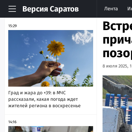
Версия
Саратов
Лента
И
НОВОСТИ
АРХИВ
Встр
15:29
прич
позо
8 июля 2025, 1
Град и жара до +39: в МЧС
рассказали, какая погода ждет
жителей региона в воскресенье
14:16