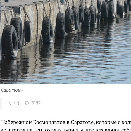
я-Саратов»
5192
1
 Набережной Космонавтов в Саратове, которые с вод
е в город на теплоходах туристы, представляют со