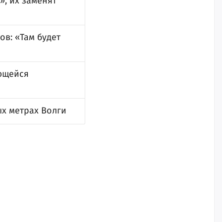
, их заменят
в: «Там будет
ющейся
ых метрах Волги