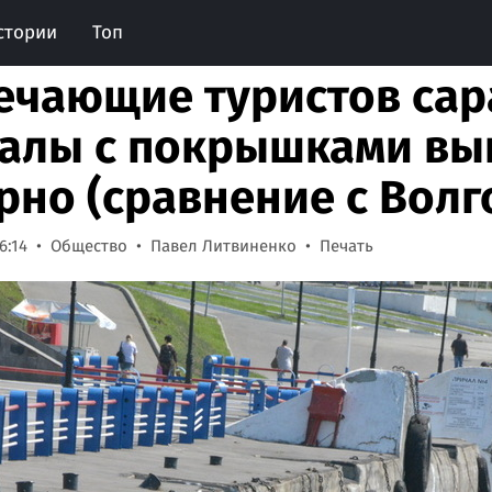
стории
Топ
ечающие туристов сар
алы с покрышками вы
рно (сравнение с Волг
6:14
Общество
Павел Литвиненко
Печать