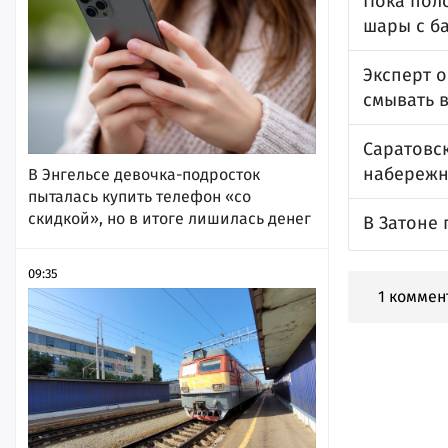
Пока пол
шары с б
Эксперт 
смывать 
Саратовс
набережн
В Энгельсе девочка-подросток
пыталась купить телефон «со
скидкой», но в итоге лишилась денег
В Затоне 
09:35
1 коммен