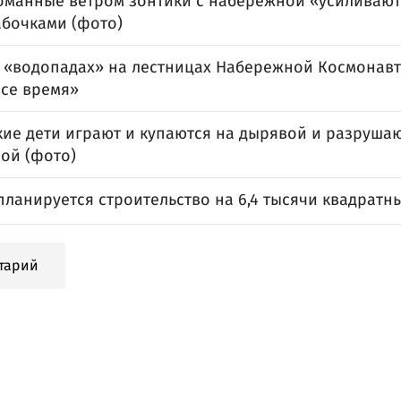
оманные ветром зонтики с набережной «усиливают»
абочками (фото)
о «водопадах» на лестницах Набережной Космонавто
все время»
кие дети играют и купаются на дырявой и разруша
ой (фото)
планируется строительство на 6,4 тысячи квадратн
тарий