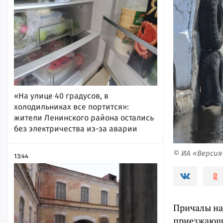
«На улице 40 градусов, в
холодильниках все портится»:
жители Ленинского района остались
без электричества из-за аварии
© ИА «Верси
13:44
Причалы на
приезжающи