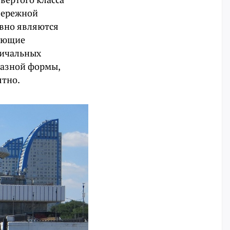
бережной
вно являются
рующие
ричальных
разной формы,
ятно.