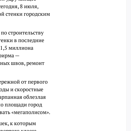
егодня, 8 июля,
ой стенки городским
 по строительству
тенки в последние
 1,5 миллиона
фирма —
ных швов, ремонт
бережной от первого
ходы и скоростные
шарпанная облезлая
 по площади город
вать «мегаполисом».
шек, к которым
вертого класса