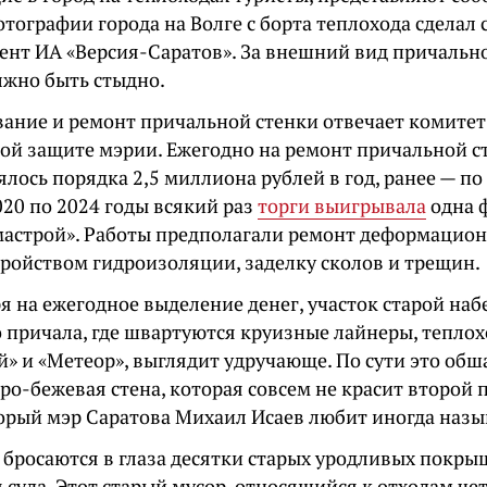
тографии города на Волге с борта теплохода сделал с
ент ИА «Версия-Саратов». За внешний вид причальн
лжно быть стыдно.
вание и ремонт причальной стенки отвечает комитет
ой защите мэрии. Ежегодно на ремонт причальной с
лось порядка 2,5 миллиона рублей в год, ранее — по
020 по 2024 годы всякий раз
торги выигрывала
одна 
астрой». Работы предполагали ремонт деформацион
тройством гидроизоляции, заделку сколов и трещин.
я на ежегодное выделение денег, участок старой на
о причала, где швартуются круизные лайнеры, тепло
й» и «Метеор», выглядит удручающе. По сути это об
ро-бежевая стена, которая совсем не красит второй
торый мэр Саратова Михаил Исаев любит иногда назы
 бросаются в глаза десятки старых уродливых покры
суда. Этот старый мусор, относящийся к отходам чет