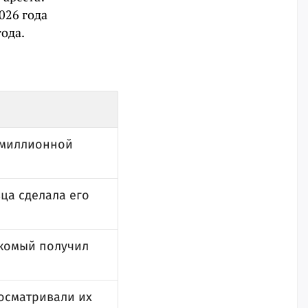
026 года
года.
 миллионной
ца сделала его
акомый получил
 осматривали их