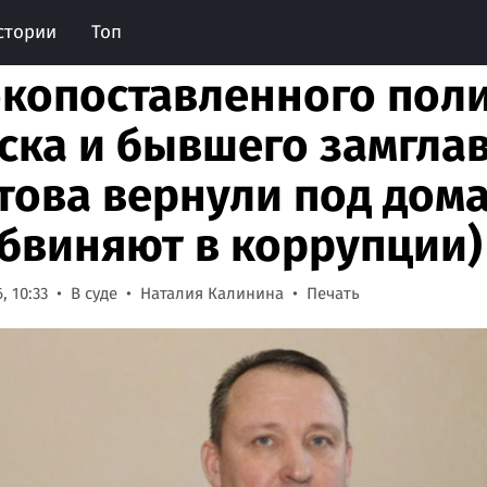
стории
Топ
копоставленного поли
ска и бывшего замгла
това вернули под дом
обвиняют в коррупции)
, 10:33
В суде
Наталия Калинина
Печать