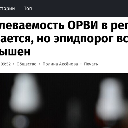
стории
Топ
леваемость ОРВИ в ре
ается, но эпидпорог в
вышен
 09:52
Общество
Полина Аксёнова
Печать