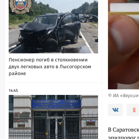
Пенсионер погиб в столкновении
двух легковых авто в Лысогорском
районе
14:45
© ИА «Верси
В Саратовс
эпидпорог 