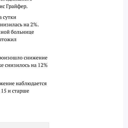
ис Грайфер.
а сутки
снизилась на 2%.
нной больнице
дытожил
 произошло снижение
же снизилось на 12%
ижение наблюдается
 15 и старше