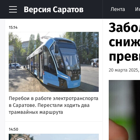
Версия
Саратов
Лента
И
НОВОСТИ
АРХИВ
Забо
15:14
сниж
пре
20 марта 2025,
Перебои в работе электротранспорта
в Саратове. Перестали ходить два
трамвайных маршрута
14:50