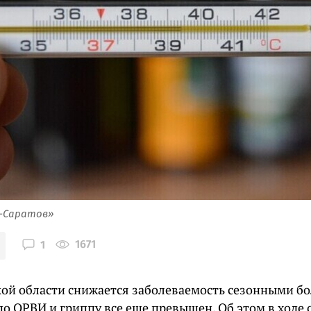
я-Саратов»
1671
1
кой области снижается заболеваемость сезонными б
по ОРВИ и гриппу все еще превышен. Об этом в ходе