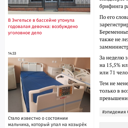
брифинга р
По его слов
В Энгельсе в бассейне утонула
зарегистрир
годовалая девочка: возбуждено
Беременных
уголовное дело
также не л
замминистр
14:33
За неделю 
на 15,5% ил
или 71 чело
Тем не мен
только в во
превышение
#эпидемия 
Стало известно о состоянии
мальчика, который упал на козырёк