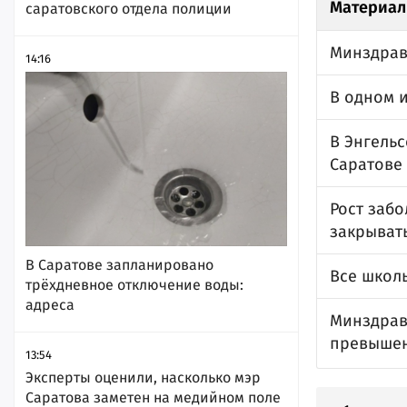
Материал
саратовского отдела полиции
Минздрав
14:16
В одном 
В Энгель
Саратове
Рост заб
закрыват
В Саратове запланировано
Все школ
трёхдневное отключение воды:
адреса
Минздрав
превышен
13:54
Эксперты оценили, насколько мэр
Саратова заметен на медийном поле