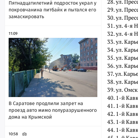
28. ул. Прес
Пятнадцатилетний подросток украл у
29. ул. Прес
покровчанина питбайк и пытался его
замаскировать
30. ул. Прес
31. ул. 4-я 
32. ул. 4-я 
11:09
33. ул. Карь
34. ул. Карь
35. ул. Карь
36. ул. Карь
37. ул. Карь
38. ул. Карь
39. ул. Омск
40. 1-й Кавк
В Саратове продлили запрет на
41. 1-й Кавк
проезд авто мимо полуразрушенного
42. 1-й Кавк
дома на Крымской
43. 1-й Кавк
44. 1-й Кавк
10:58
45. 1-й Кавк