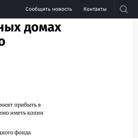
Сообщить новость
Контакты
ных домах
о
росят прибыть в
имо иметь копии
щного фонда