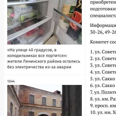
приобретен
подготовки
специалиста
Информацию
30-26, 49-2
Комитет со
«На улице 40 градусов, в
1. ул. Совет
холодильниках все портится»:
2. ул. Совет
жители Ленинского района остались
3. ул. Совет
без электричества из-за аварии
4. ул. Совет
5. ул. Сакко
13:44
6. ул. Сакко
7. ул. Поли
8. ул. им. Р
9. просп. им
10. ул. им. 