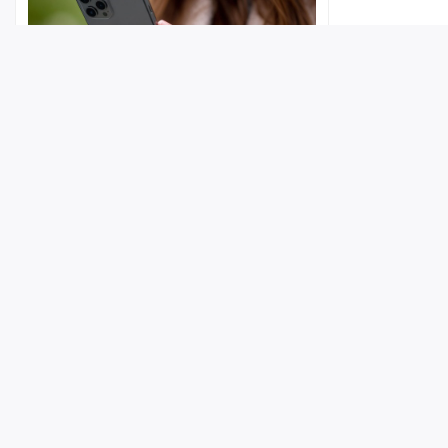
Лента
Истории
Топ
Реклама
Контакт
В Энгельсе девочка-подросток
пыталась купить телефон «со
© ИА «Версия-Саратов», 2026
скидкой», но в итоге лишилась денег
Учредители — Фонд «Перспектива».
09:35
Регистрационный номер ИА № ФС 77 - 79097 от 15.09.2020 г. Выд
надзору в сфере связи, информационных технологий и массовы
Главный редактор: Радин А. В.
Адрес редакции и издателя: 410056, г. Саратов, Мирный переулок,
Телефон редакции: +7 (8452) 48-74-44