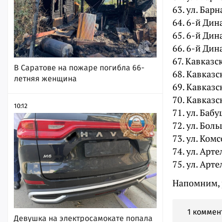
63. ул. Барн
64. 6-й Дина
65. 6-й Дина
66. 6-й Дина
67. Кавказск
В Саратове на пожаре погибла 66-
68. Кавказск
летняя женщина
69. Кавказск
70. Кавказск
10:12
71. ул. Бабу
72. ул. Боль
73. ул. Комс
74. ул. Арте
75. ул. Арте
Напомним, 
1 коммен
Девушка на электросамокате попала