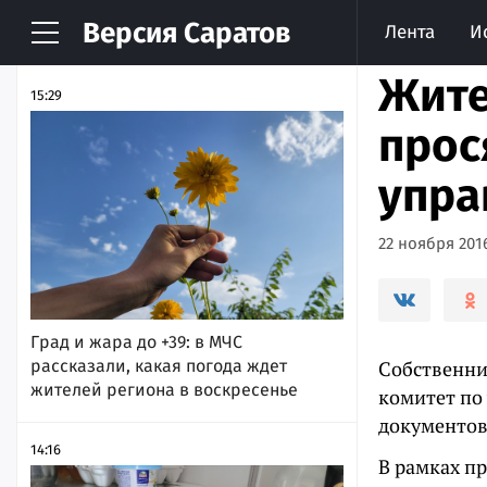
Версия
Саратов
Лента
И
НОВОСТИ
АРХИВ
Жите
15:29
прос
упра
22 ноября 2016
Град и жара до +39: в МЧС
рассказали, какая погода ждет
Собственни
жителей региона в воскресенье
комитет по
документов
14:16
В рамках п