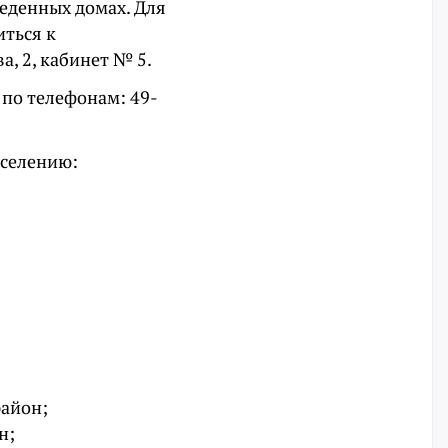
еденных домах. Для
иться к
а, 2, кабинет № 5.
по телефонам: 49-
сселению:
район;
н;