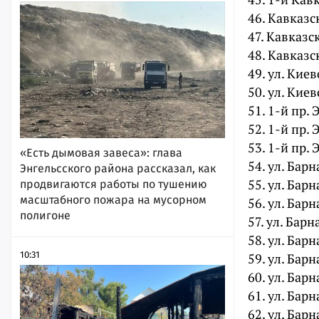
46. Кавказск
47. Кавказск
48. Кавказск
49. ул. Киев
50. ул. Киев
51. 1-й пр. 
52. 1-й пр. 
53. 1-й пр. 
«Есть дымовая завеса»: глава
54. ул. Барн
Энгельсского района рассказал, как
55. ул. Барн
продвигаются работы по тушению
масштабного пожара на мусорном
56. ул. Барн
полигоне
57. ул. Барн
58. ул. Барн
10:31
59. ул. Барн
60. ул. Барн
61. ул. Барн
62. ул. Барн