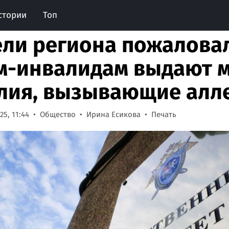
стории
Топ
ли региона пожаловал
м-инвалидам выдают 
лия, вызывающие алл
5, 11:44
Общество
Ирина Есикова
Печать