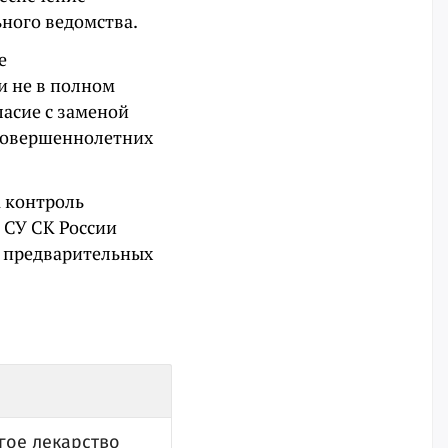
ного ведомства.
е
 не в полном
ласие с заменой
есовершеннолетних
 контроль
я СУ СК России
о предварительных
гое лекарство