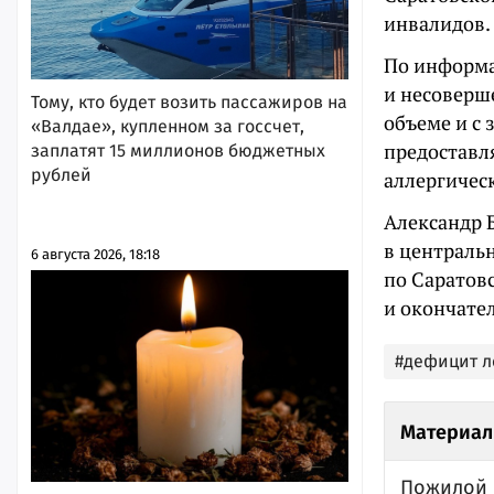
инвалидов.
По информа
и несоверш
Тому, кто будет возить пассажиров на
объеме и с 
«Валдае», купленном за госсчет,
предоставл
заплатят 15 миллионов бюджетных
рублей
аллергическ
Александр 
в центральн
6 августа 2026, 18:18
по Саратов
и окончател
#дефицит л
Материал
Пожилой 