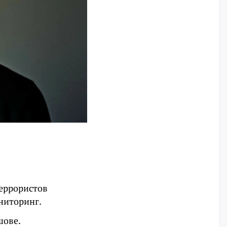
террористов
ниторинг.
шове.