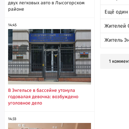
двух легковых авто в Лысогорском
районе
Ещё один
14:45
Жителей 
Житель Эн
1 коммен
В Энгельсе в бассейне утонула
годовалая девочка: возбуждено
уголовное дело
14:33