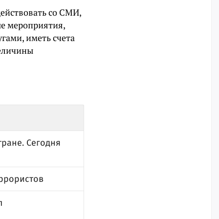
действовать со СМИ,
е мероприятия,
гами, иметь счета
величины
тране. Сегодня
еррористов
л