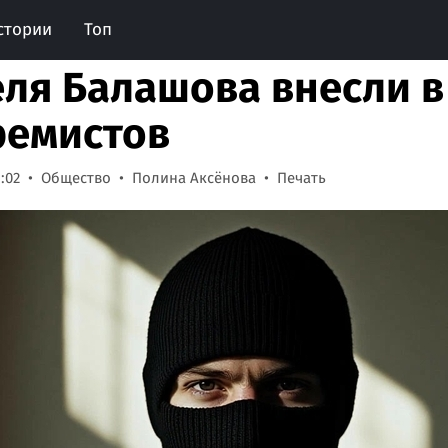
стории
Топ
ля Балашова внесли в
ремистов
:02
Общество
Полина Аксёнова
Печать