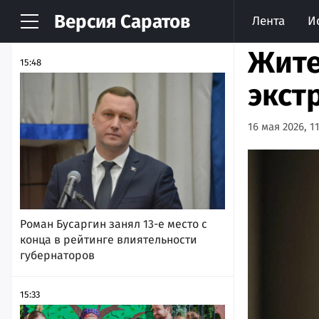
Версия
Саратов
Лента
И
НОВОСТИ
АРХИВ
Жите
15:48
экст
16 мая 2026, 11
Роман Бусаргин занял 13-е место с
конца в рейтинге влиятельности
губернаторов
15:33