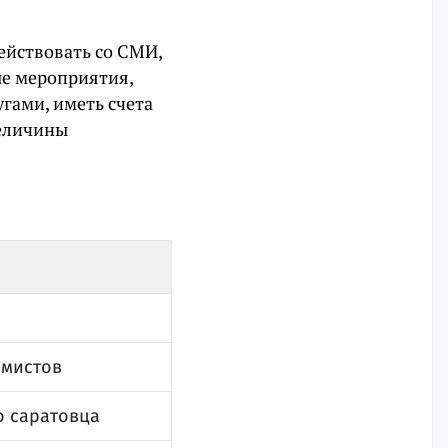
ействовать со СМИ,
е мероприятия,
гами, иметь счета
величины
емистов
о саратовца