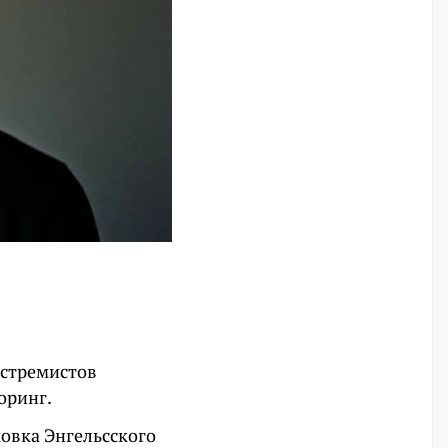
кстремистов
оринг.
ковка Энгельсского