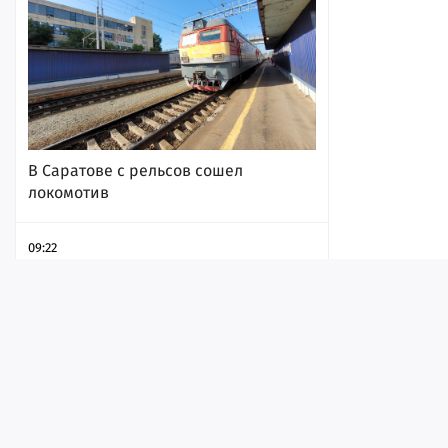
В Саратове с рельсов сошел
локомотив
09:22
Лента
Истории
Топ
Реклама
Контакт
© ИА «Версия-Саратов», 2026