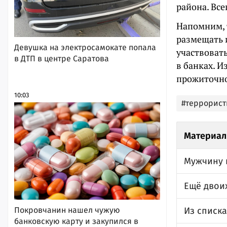
района. Все
Напомним, 
размещать 
Девушка на электросамокате попала
участвоват
в ДТП в центре Саратова
в банках. И
прожиточн
10:03
#террорист
Материал
Мужчину 
Ещё двоих
Из списк
Покровчанин нашел чужую
банковскую карту и закупился в