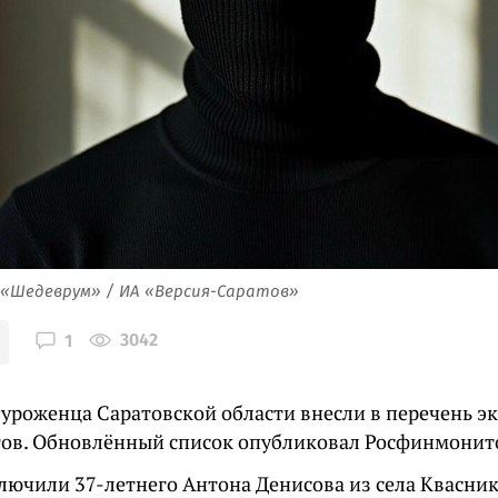
 «Шедеврум» / ИА «Версия-Саратов»
3042
1
 уроженца Саратовской области внесли в перечень э
тов. Обновлённый список опубликовал Росфинмонит
ключили 37-летнего Антона Денисова из села Квасни