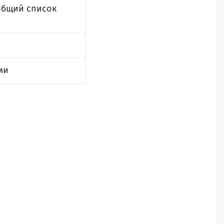
общий список
ми