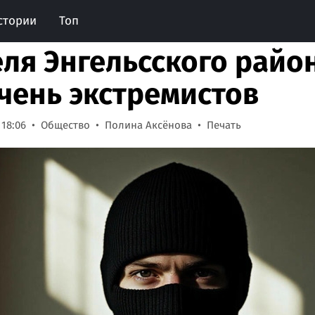
стории
Топ
ля Энгельсского район
чень экстремистов
 18:06
Общество
Полина Аксёнова
Печать