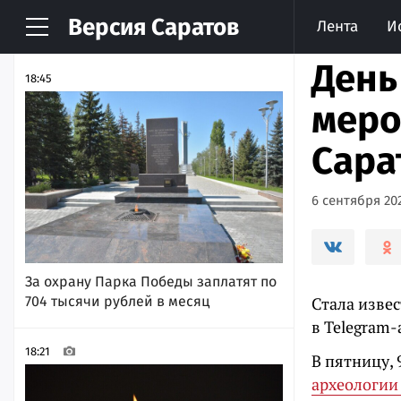
Версия
Саратов
Лента
И
НОВОСТИ
АРХИВ
День
18:45
меро
Сара
6 сентября 202
За охрану Парка Победы заплатят по
704 тысячи рублей в месяц
Стала изве
в Telegram
18:21
В пятницу, 
археологии