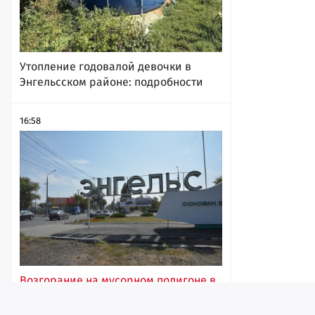
Утопление годовалой девочки в
Энгельсском районе: подробности
16:58
Возгорание на мусорном полигоне в
Энгельсе. В Роспотребнадзоре
сообщили, что воздух в некоторых