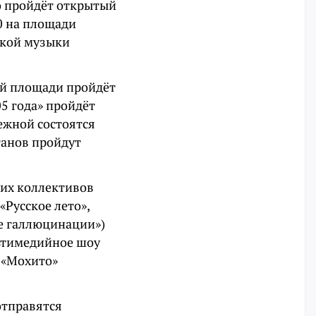
го пройдёт открытый
30 на площади
ской музыки
ной площади пройдёт
5 года» пройдёт
режной состоятся
танов пройдут
ких коллективов
«Русское лето»,
е галлюцинации»)
льтимедийное шоу
 «Мохито»
отправятся