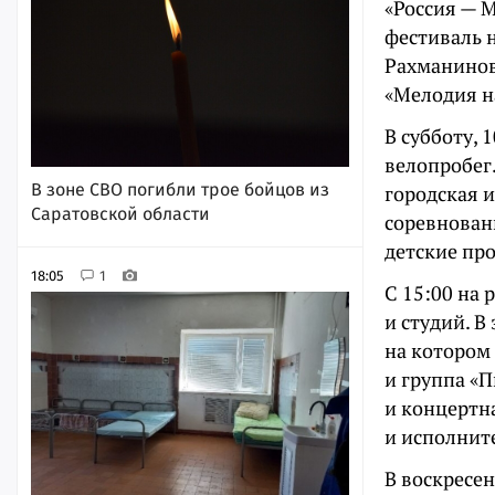
«Россия — 
фестиваль н
Рахманинов
«Мелодия н
В субботу, 
велопробег
В зоне СВО погибли трое бойцов из
городская и
Саратовской области
соревновани
детские про
18:05
1
С 15:00 на
и студий. В
на котором
и группа «
и концертн
и исполните
В воскресен