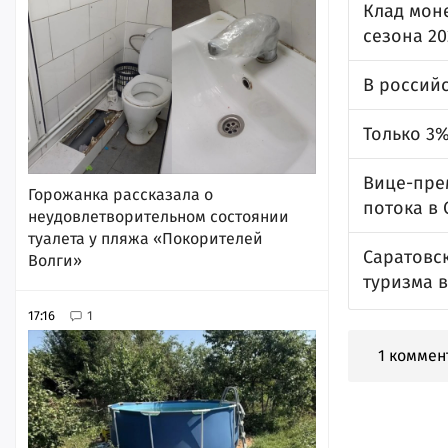
Клад моне
сезона 20
В россий
Только 3
Вице-пре
Горожанка рассказала о
потока в 
неудовлетворительном состоянии
туалета у пляжа «Покорителей
Саратовск
Волги»
туризма в
17:16
1
1 коммен