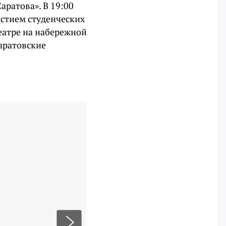
аратова». В 19:00
астием студенческих
еатре на набережной
аратовские