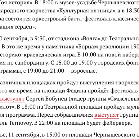
Моя история». В 18:00 в музее-усадьбе Чернышевско
ародного творчества «Культурная пятница», а в 18:
а состоится оркестровый баттл-фестиваль классиче
аших сердец».
10 сентября, в 9:30, от стадиона «Волга» до Театраль
. В это же время у памятника «Борцам революции 190
сторико-краеведческая игра. В 10:00 на новой набе
я по сапбордингу. С 15:00 до 19:00 у городских фон
граммы, с 19:00 до 21:00 — взрослые.
 различных площадках пройдут выступления творчес
 это же время на площади Федина пройдёт фестиваль 
выступят
Сергей Бобунец (лидер группы «Смысловы
Пилот». В 18:00 на Театральной площади пройдут му
ая программа. Перед собравшимися
выступят
группа
ль Ternovoy. В 22:00 на площади будет фейерверк.
ье, 11 сентября, в 15:00 от площади Чернышевского 