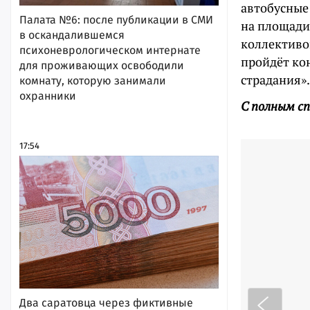
автобусные 
Палата №6: после публикации в СМИ
на площади
в оскандалившемся
коллективо
психоневрологическом интернате
пройдёт ко
для проживающих освободили
страдания».
комнату, которую занимали
охранники
С полным с
17:54
Два саратовца через фиктивные