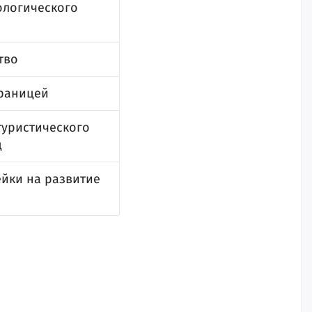
ологического
тво
границей
туристического
ц
ейки на развитие