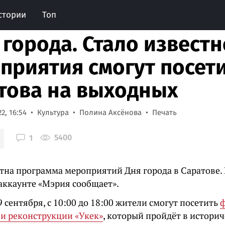
стории
Топ
 города. Стало известн
приятия смогут посет
това на выходных
2, 16:54
Культура
Полина Аксёнова
Печать
5400
1
стна программа мероприятий Дня города в Саратове.
-аккаунте «Мэрия сообщает».
9 сентября, с 10:00 до 18:00 жители смогут посетить
ф
 и реконструкции «Укек»
, который пройдёт в истори