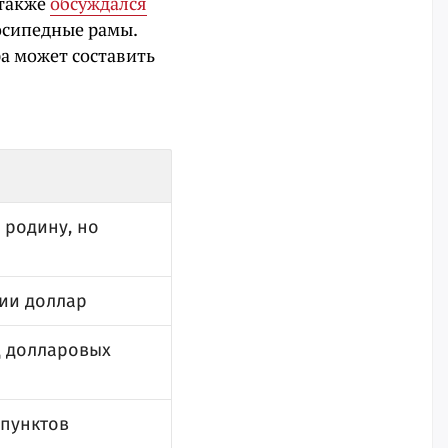
 также
обсуждался
осипедные рамы.
а может составить
 родину, но
сии доллар
д долларовых
 пунктов