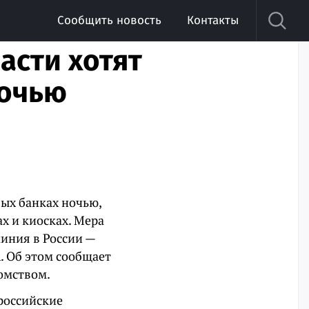
Сообщить новость
Контакты
асти хотят
ночью
ых банках ночью,
х и киосках. Мера
иния в России —
. Об этом сообщает
омством.
российские