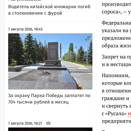
производит
Водитель китайской иномарки погиб
спроса», — 
в столкновении с фурой
Федеральна
указали на
7 августа 2026, 18:45
предложени
образа жиз
Запрет на п
и в нестаци
Напомним, «
которые ко
в отношени
За охрану Парка Победы заплатят по
граждане и
704 тысячи рублей в месяц
и свернуть
с «Русала»
м
предприяти
7 августа 2026, 18:21