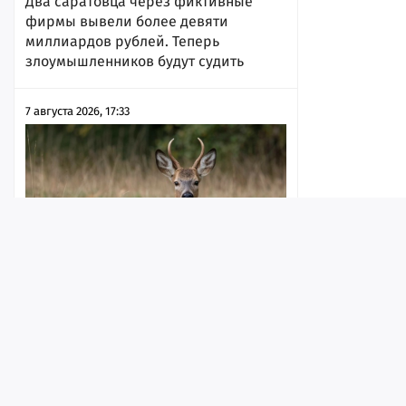
Два саратовца через фиктивные
фирмы вывели более девяти
миллиардов рублей. Теперь
злоумышленников будут судить
7 августа 2026, 17:33
Лента
Истории
Топ
Реклама
Контакт
Жителям региона разрешили
убивать копытных в брачный период
© ИА «Версия-Саратов», 2026
7 августа 2026, 17:31
Учредители — Фонд «Перспектива».