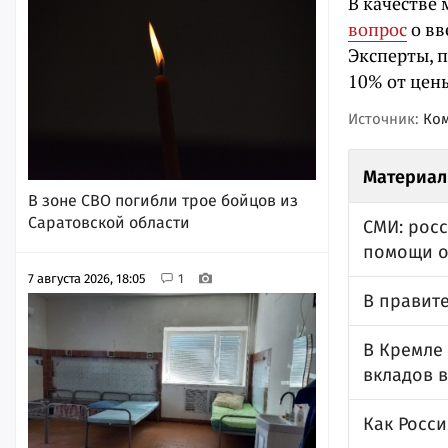
В качестве
вопрос
о вв
Эксперты, 
10% от цен
Источник:
Ко
Материал
В зоне СВО погибли трое бойцов из
Саратовской области
СМИ: рос
помощи о
7 августа 2026, 18:05
1
В правите
В Кремле
вкладов 
Как Росси