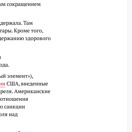
ным сокращением
держала. Там
ары. Кроме того,
ддержанию здорового
)
ода.
ый элемент»),
ии
США, введенные
преля. Американские
 отношения
то санкции
оля над