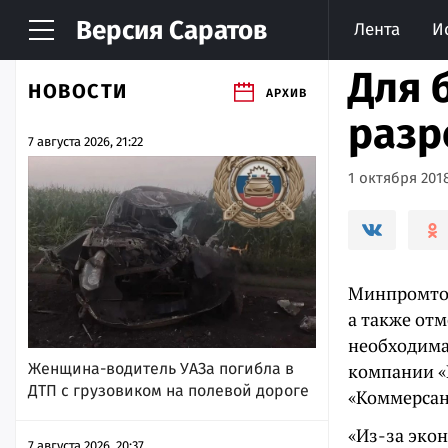
Версия
Саратов
Лента
И
Для 
НОВОСТИ
АРХИВ
разр
7 августа 2026, 21:22
1 октября 2018
Минпромтор
а также отм
необходима
Женщина-водитель УАЗа погибла в
компании «
ДТП с грузовиком на полевой дороге
«Коммерсан
«Из-за эко
7 августа 2026, 20:37