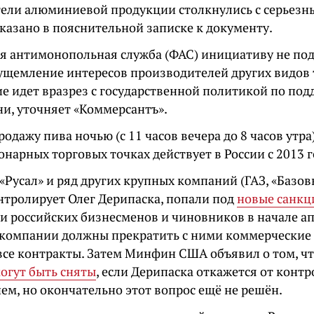
ели алюминиевой продукции столкнулись с серьез
указано в пояснительной записке к документу.
я антимонопольная служба (ФАС) инициативу не под
 ущемление интересов производителей других видов т
е идет вразрез с государственной политикой по по
ни, уточняет «Коммерсантъ».
родажу пива ночью (с 11 часов вечера до 8 часов утра
онарных торговых точках действует в России с 2013 г
Русал» и ряд других крупных компаний (ГАЗ, «Базов
нтролирует Олег Дерипаска, попали под
новые санкц
и российских бизнесменов и чиновников в начале а
 компании должны прекратить с ними коммерческие
 все контракты. Затем Минфин США объявил о том, ч
огут быть сняты
, если Дерипаска откажется от контр
ем, но окончательно этот вопрос ещё не решён.