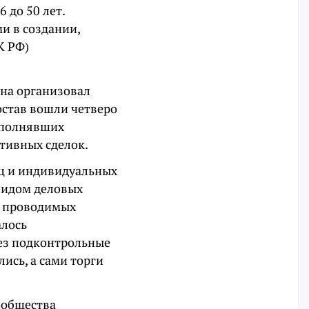
 до 50 лет.
и в создании,
К РФ)
ина организовал
остав вошли четверо
ыполнявших
тивных сделок.
ц и индивидуальных
 видом деловых
ы проводимых
алось
ез подконтрольные
ись, а сами торги
сообщества