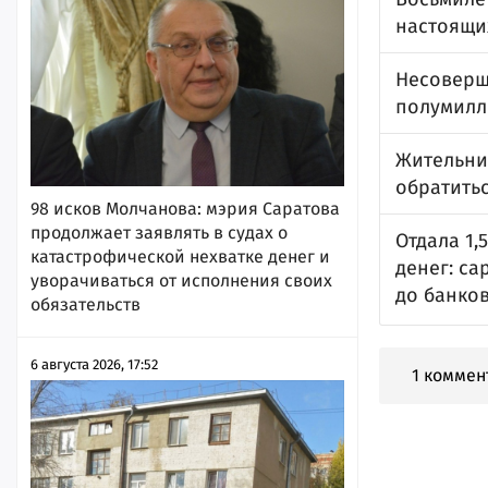
настоящи
Несоверш
полумилл
Жительни
обратить
98 исков Молчанова: мэрия Саратова
продолжает заявлять в судах о
Отдала 1,
катастрофической нехватке денег и
денег: са
уворачиваться от исполнения своих
до банков
обязательств
6 августа 2026, 17:52
1 коммен