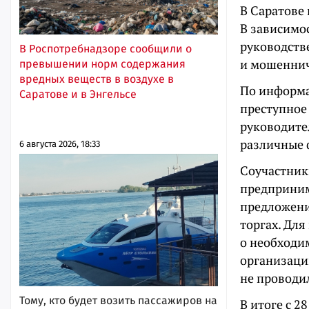
В Саратове 
В зависимо
руководстве
В Роспотребнадзоре сообщили о
и мошенниче
превышении норм содержания
вредных веществ в воздухе в
По информа
Саратове и в Энгельсе
преступное 
руководите
различные 
6 августа 2026, 18:33
Соучастник
предприним
предложени
торгах. Дл
о необходи
организации
не проводи
Тому, кто будет возить пассажиров на
В итоге с 2