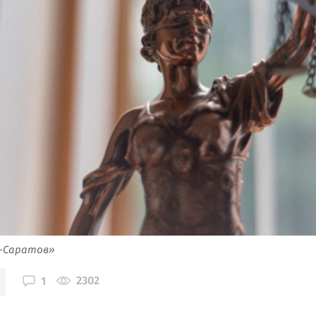
я-Саратов»
2302
1