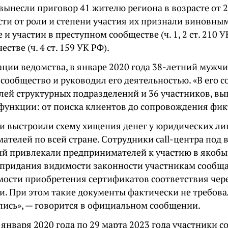
вынесли приговор 41 жителю региона в возрасте от 26
сти от роли и степени участия их признали виновным
 и участии в преступном сообществе (ч. 1, 2 ст. 210 У
стве (ч. 4 ст. 159 УК РФ).
ции ведомства, в январе 2020 года 38-летний мужч
сообщество и руководил его деятельностью. «В его с
лей структурных подразделений и 36 участников, в
функции: от поиска клиентов до сопровождения фик
и выстроили схему хищения денег у юридических ли
ателей по всей стране. Сотрудники call-центра под
й привлекали предпринимателей к участию в якоб
я придания видимости законности участникам сообщ
мости приобретения сертификатов соответствия чер
. При этом такие документы фактически не требовал
лись», — говорится в официальном сообщении.
8 января 2020 года по 29 марта 2023 года участники 