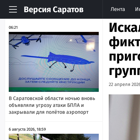
Версия
Саратов
Лента
И
НОВОСТИ
АРХИВ
Иска
06:21
фикт
приг
груп
22 апреля 2026
В Саратовской области ночью вновь
объявляли угрозу атаки БПЛА и
закрывали для полётов аэропорт
6 августа 2026, 18:59