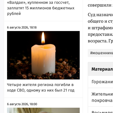
«Валдае», купленном за госсчет,
совершили 
заплатят 15 миллионов бюджетных
рублей
Суд назнач
общего и ст
и штрафами
6 августа 2026, 18:18
предостави
возраста. 
#мошенник
Материал
Горожани
Четыре жителя региона погибли в
ходе СВО, одному из них был 21 год
Жительни
покровча
6 августа 2026, 18:00
Восьмиле