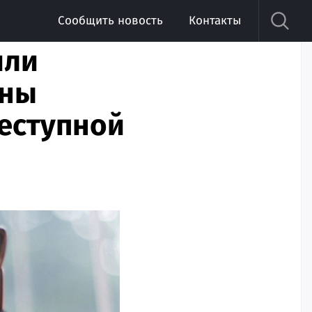
Сообщить новость
Контакты
или
ены
реступной