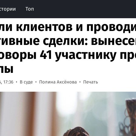
стории
Топ
ли клиентов и провод
ивные сделки: вынес
оворы 41 участнику п
пы
, 17:36
В суде
Полина Аксёнова
Печать