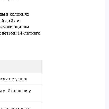
ды в колониях
6 до 2 лет
нным женщинам
 детьми 14-летнего
сяч не успел
ам. Их нашли у
о лишила мать