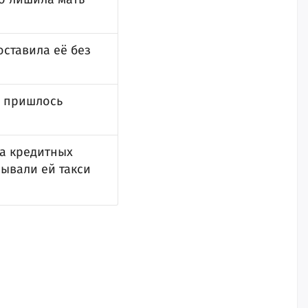
ставила её без
о пришлось
на кредитных
зывали ей такси