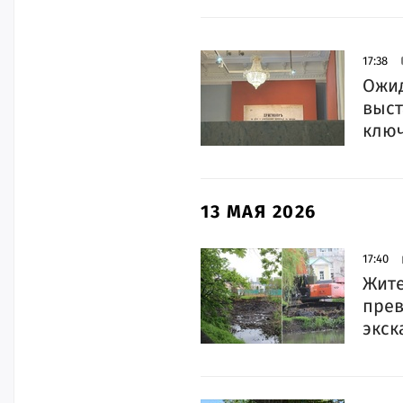
17:38
Ожид
выст
ключ
13 МАЯ 2026
17:40
Жите
прев
экск