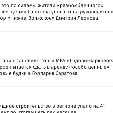
 это по силам»: жители «разбомбленного»
шегрузами Саратова уповают на руководител
ор «Нижне-Волжское» Дмитрия Леонова
 приостановило торги МБУ «Садово-парковое
рое пытается сдать в аренду «особо ценные»
овые будки в Горпарке Саратова
щное строительство в регионе упало на 41
ент по итогам четырех месяцев