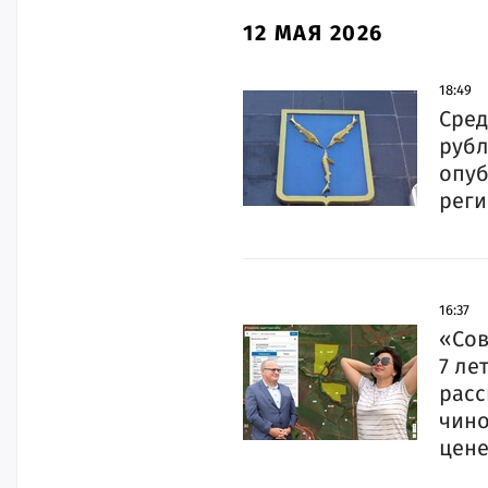
12 МАЯ 2026
18:49
Сред
рубл
опуб
рег
16:37
«Сов
7 ле
расс
чино
цен