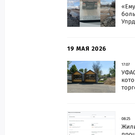
«Ему
боль
Упрд
19 МАЯ 2026
17:07
УФАС
кото
торг
08:25
Жили
проц