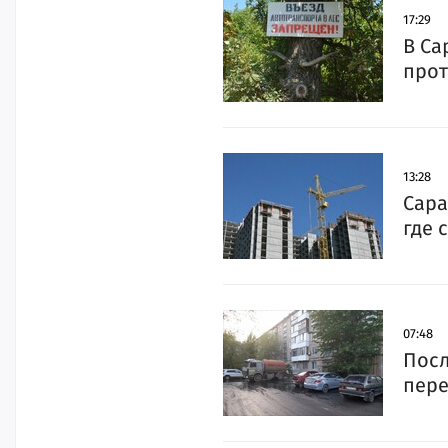
17:29
В Са
прот
13:28
Сара
где 
07:48
Посл
пере