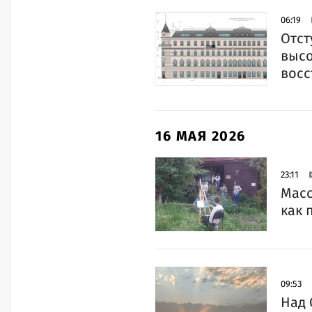
06:19
Отст
высо
восс
16 МАЯ 2026
23:11
Масс
как 
09:53
Над 