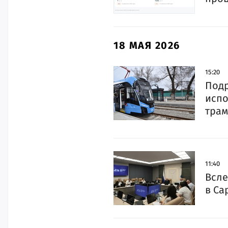
18 МАЯ 2026
15:20
Подр
испо
трам
11:40
Всле
в Са