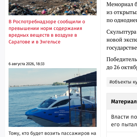
Мемориал бы
из открыты
по однодне
В Роспотребнадзоре сообщили о
превышении норм содержания
Скульптура
вредных веществ в воздухе в
новой эксп
Саратове и в Энгельсе
государств
Победитель
6 августа 2026, 18:33
до 26 октяб
#объекты к
Материал
Власти по
его пытал
Тому, кто будет возить пассажиров на