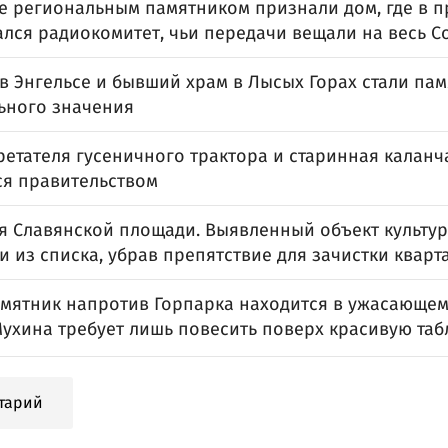
се региональным памятником признали дом, где в 
ался радиокомитет, чьи передачи вещали на весь С
 в Энгельсе и бывший храм в Лысых Горах стали па
ьного значения
етателя гусеничного трактора и старинная каланч
ся правительством
я Славянской площади. Выявленный объект культу
 из списка, убрав препятствие для зачистки кварт
мятник напротив Горпарка находится в ужасающем
Мухина требует лишь повесить поверх красивую таб
тарий