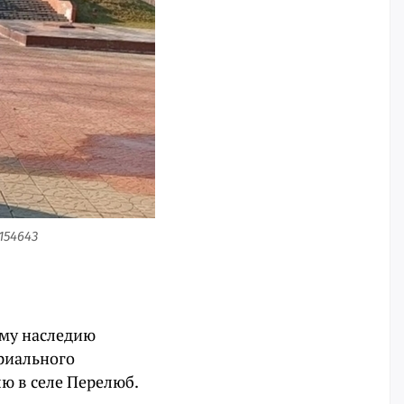
154643
ому наследию
риального
ю в селе Перелюб.