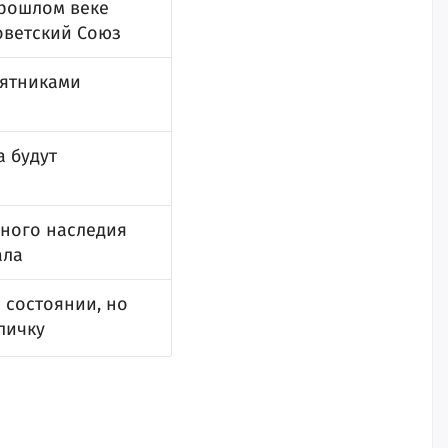
прошлом веке
оветский Союз
мятниками
а будут
рного наследия
ала
 состоянии, но
личку