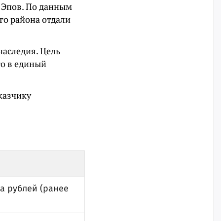
й Эпов. По данным
го района отдали
наследия. Цель
го в единый
казчику
а рублей (ранее