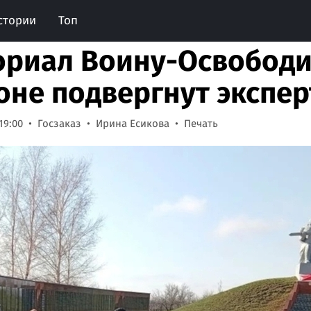
стории
Топ
риал Воину-Освободи
оне подвергнут экспер
19:00
Госзаказ
Ирина Есикова
Печать