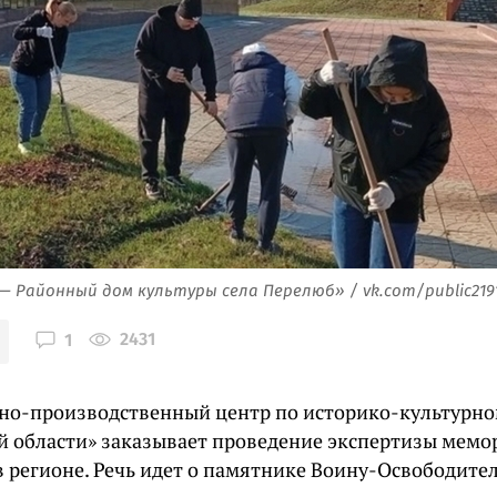
— Районный дом культуры села Перелюб» / vk.com/public219
2431
1
но-производственный центр по историко-культурн
й области» заказывает проведение экспертизы мемо
в регионе. Речь идет о памятнике Воину-Освободител