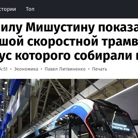
стории
Топ
илу Мишустину показ
шой скоростной трамва
ус которого собирали 
4:51
Экономика
Павел Литвиненко
Печать