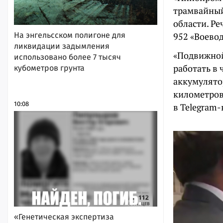
трамвайный
области. Р
На энгельсском полигоне для
952 «Воево
ликвидации задымления
«Подвижной 
использовано более 7 тысяч
работать в
кубометров грунта
аккумулятор
километров
10:08
в Telegram-
«Генетическая экспертиза