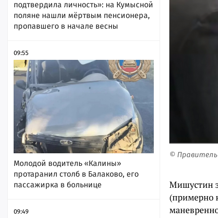
подтвердила личность»: на Кумысной
поляне нашли мёртвым пенсионера,
пропавшего в начале весны
09:55
© Правительс
Молодой водитель «Калины»
протаранил столб в Балаково, его
Мишустин за
пассажирка в больнице
(примерно 
маневренно
09:49