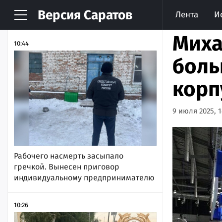
Версия
Саратов
Лента
И
НОВОСТИ
АРХИВ
Миха
10:44
боль
корп
9 июля 2025, 1
Рабочего насмерть засыпало
гречкой. Вынесен приговор
индивидуальному предпринимателю
10:26