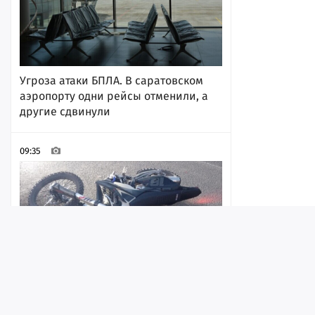
Угроза атаки БПЛА. В саратовском
аэропорту одни рейсы отменили, а
другие сдвинули
09:35
Лента
Истории
Топ
Реклама
Контакт
За день на дорогах региона в ДТП