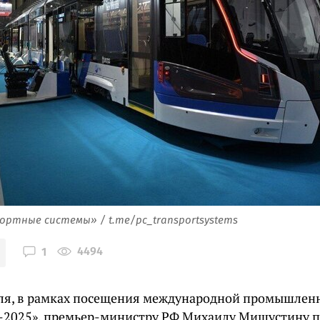
ортные системы» / t.me/pc_transportsystems
4494
1
юля, в рамках посещения международной промышлен
2025», премьер-министру РФ Михаилу Мишустину п