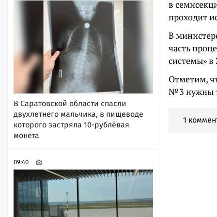
в семисекц
проходит и
В министер
часть проц
системы» в 
Отметим, ч
№ 3 нужны 
В Саратовской области спасли
двухлетнего мальчика, в пищеводе
1 коммен
которого застряла 10-рублёвая
монета
09:40