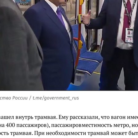
тво России / t.me/government_rus
шел внутрь трамвая. Ему рассказали, что вагон име
на 400 пассажиров), пассажировместимость метро, но
сть трамвая. При необходимости трамвай может б