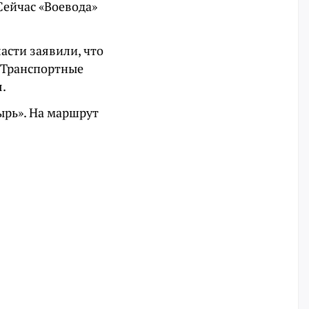
Сейчас «Воевода»
асти заявили, что
К Транспортные
я.
ырь». На маршрут