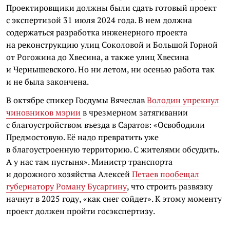
Проектировщики должны были сдать готовый проект
с экспертизой 31 июля 2024 года. В нем должна
содержаться разработка инженерного проекта
на реконструкцию улиц Соколовой и Большой Горной
от Рогожина до Хвесина, а также улиц Хвесина
и Чернышевского. Но ни летом, ни осенью работа так
и не была закончена.
В октябре спикер Госдумы Вячеслав
Володин упрекнул
чиновников мэрии
в чрезмерном затягивании
с благоустройством въезда в Саратов: «Освободили
Предмостовую. Её надо превратить уже
в благоустроенную территорию. С жителями обсудить.
А у нас там пустыня». Министр транспорта
и дорожного хозяйства Алексей
Петаев пообещал
губернатору Роману Бусаргину
, что строить развязку
начнут в 2025 году, «как снег сойдет». К этому моменту
проект должен пройти госэкспертизу.