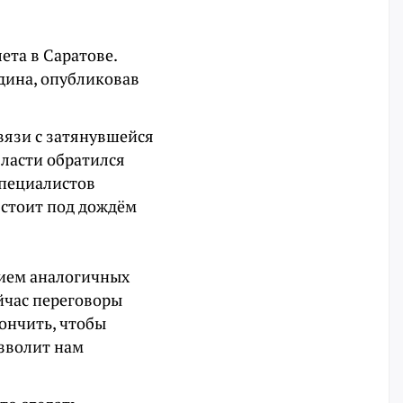
ета в Саратове.
дина, опубликовав
связи с затянувшейся
бласти обратился
специалистов
, стоит под дождём
нием аналогичных
ейчас переговоры
ончить, чтобы
озволит нам