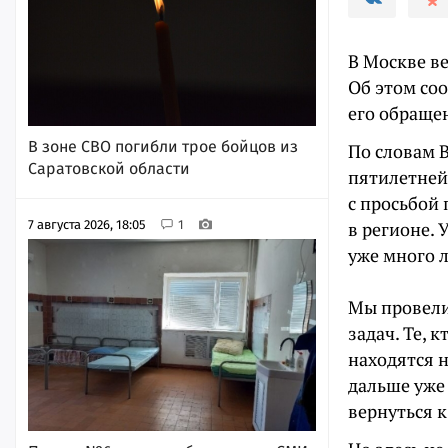
В Москве ве
Об этом со
его обращен
В зоне СВО погибли трое бойцов из
По словам В
Саратовской области
пятилетней
с просьбой 
7 августа 2026, 18:05
1
в регионе. 
уже много л
Мы провели
задач. Те, 
находятся 
дальше уже
вернуться к