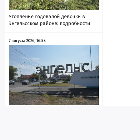
Утопление годовалой девочки в
Энгельсском районе: подробности
7 августа 2026, 16:58
Возгорание на мусорном полигоне в
Энгельсе. В Роспотребнадзоре
сообщили, что воздух в некоторых
частях города «не соответствуют
гигиеническим нормативам»