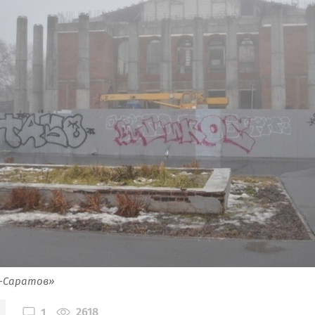
я-Саратов»
2618
1