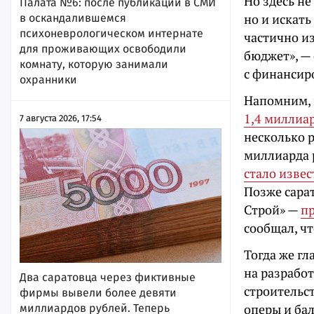
Но здесь не
Палата №6: после публикации в СМИ
но и искать
в оскандалившемся
психоневрологическом интернате
частично и
для проживающих освободили
бюджет», —
комнату, которую занимали
с финансир
охранники
Напомним, 
1,4 миллиа
7 августа 2026, 17:54
несколько р
миллиарда 
стало изве
Позже сара
Строй» —
п
сообщал, ч
Тогда же гл
на разрабо
Два саратовца через фиктивные
строительс
фирмы вывели более девяти
оперы и бал
миллиардов рублей. Теперь