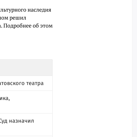
ультурного наследия
лом решил
а. Подробнее об этом
товского театра
ика,
 Суд назначил