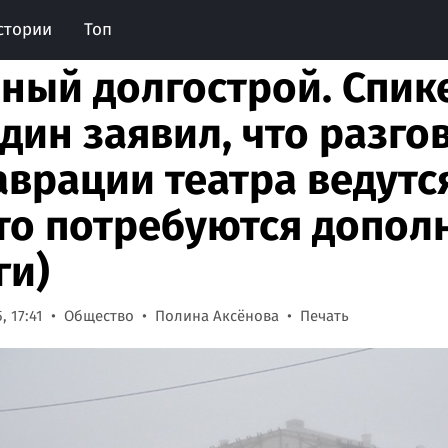
стории
Топ
ный долгострой. Спик
дин заявил, что разго
аврации театра ведутс
это потребуются допо
ги)
, 17:41
Общество
Полина Аксёнова
Печать