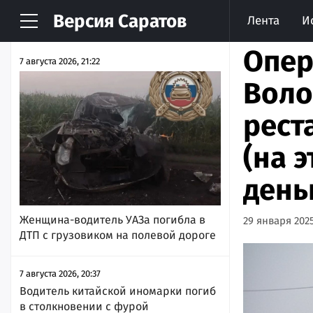
Версия
Саратов
Лента
И
НОВОСТИ
АРХИВ
Опер
7 августа 2026, 21:22
Воло
рест
(на 
день
Женщина-водитель УАЗа погибла в
29 января 2025
ДТП с грузовиком на полевой дороге
7 августа 2026, 20:37
Водитель китайской иномарки погиб
в столкновении с фурой