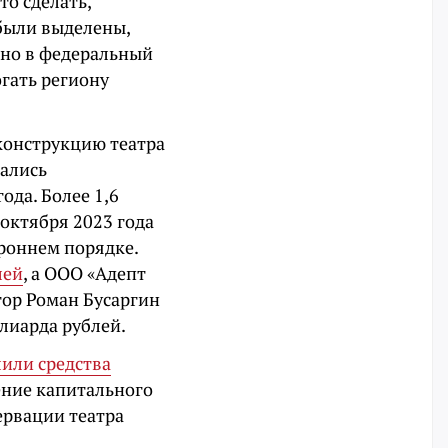
то сделать,
 были выделены,
тно в федеральный
гать региону
конструкцию театра
ались
года. Более 1,6
октября 2023 года
роннем порядке.
лей
, а ООО «Адепт
тор Роман Бусаргин
лиарда рублей.
или средства
ение капитального
ервации театра