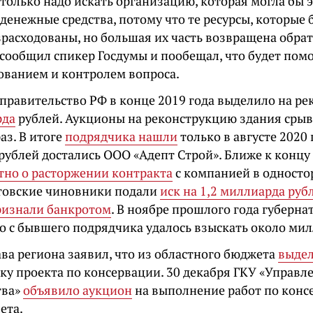
 только надо искать организацию, которая могла бы э
 денежные средства, потому что те ресурсы, которые
зрасходованы, но большая их часть возвращена обра
 сообщил спикер Госдумы и пообещал, что будет помо
ованием и контролем вопроса.
правительство РФ в конце 2019 года выделило на ре
рда
рублей. Аукционы на реконструкцию здания срыв
аз. В итоге
подрядчика нашли
только в августе 2020 
рублей достались ООО «Адепт Строй». Ближе к концу 
стно о расторжении контракта
с компанией в односто
товские чиновники подали
иск на 1,2 миллиарда руб
ризнали банкротом
. В ноябре прошлого года губерна
то с бывшего подрядчика удалось взыскать около мил
ава региона заявил, что из областного бюджета
выдел
тку проекта по консервации. 30 декабря ГКУ «Управл
тва»
объявило аукцион
на выполнение работ по конс
ета.