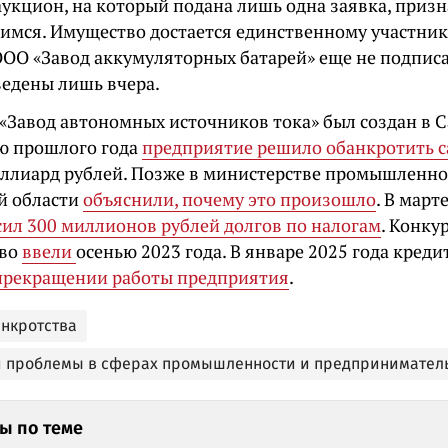
аукцион, на который подана лишь одна заявка, призн
имся. Имущество достается единственному участник
ООО «Завод аккумуляторных батарей» еще не подписан
ведены лишь вчера.
«Завод автономных источников тока» был создан в С
ью прошлого года
предприятие решило обанкротить с
иллиард рублей. Позже в министерстве промышленно
й области
объяснили, почему это произошло
. В март
сил 300 миллионов рублей долгов по налогам
. Конку
тво
ввели
осенью 2023 года. В январе 2025 года к
реди
прекращении работы предприятия
.
анкротства
и проблемы в сферах промышленности и предпринимател
ы по теме