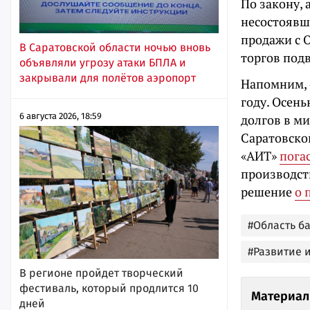
По закону, 
несостоявш
продажи с 
В Саратовской области ночью вновь
торгов под
объявляли угрозу атаки БПЛА и
закрывали для полётов аэропорт
Напомним, 
году. Осен
6 августа 2026, 18:59
долгов в м
Саратовско
«АИТ»
пога
производс
решение
о 
#Область б
#Развитие 
В регионе пройдет творческий
фестиваль, который продлится 10
Материал
дней