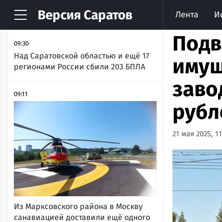
Версия
Саратов
Лента
И
НОВОСТИ
АРХИВ
Подв
09:30
Над Саратовской областью и ещё 17
имущ
регионами России сбили 203 БПЛА
заво
09:11
рубл
21 мая 2025, 11
Из Марксовского района в Москву
санавиацией доставили ещё одного