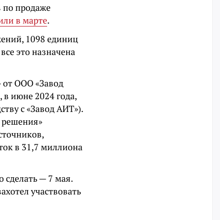
в по продаже
или в марте
.
жений, 1098 единиц
все это назначена
— от ООО «Завод
 в июне 2024 года,
ству с «Завод АИТ»).
 решения»
сточников,
ток в 31,7 миллиона
 сделать — 7 мая.
захотел участвовать