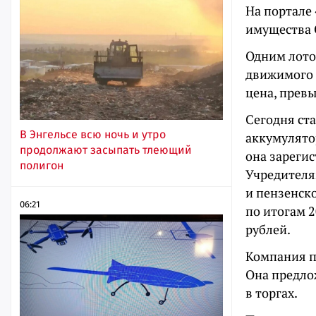
На портале
имущества 
Одним лото
движимого 
цена, прев
Сегодня ста
В Энгельсе всю ночь и утро
аккумулятор
продолжают засыпать тлеющий
она зарегис
полигон
Учредителя
и пензенск
06:21
по итогам 2
рублей.
Компания по
Она предлож
в торгах.