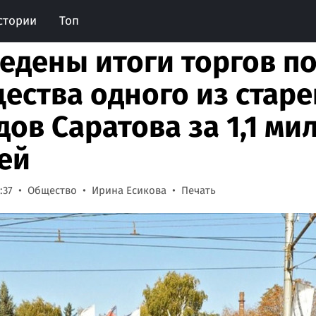
стории
Топ
едены итоги торгов п
ества одного из стар
дов Саратова за 1,1 ми
ей
:37
Общество
Ирина Есикова
Печать