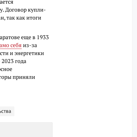
ается
у. Договор купли-
, так как итоги
аратове еще в 1933
амо себя
из-за
сти и энергетики
е 2023 года
рсное
торы приняли
ьства