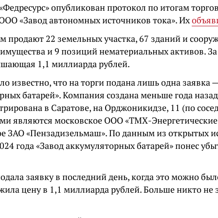
 «Федресурс» опубликован протокол по итогам торго
ООО «Завод автономных источников тока». Их
объяв
м продают 22 земельных участка, 67 зданий и соору
имущества и 9 позиций нематериальных активов. За 
ышающая 1,1 миллиарда рублей.
ло известно, что на торги подана лишь одна заявка 
ных батарей». Компания создана меньше года назад,
трирована в Саратове, на Орджоникидзе, 11 (по сосед
ми являются московское ООО «ТМХ-Энергетические
ое ЗАО «Пензадизельмаш». По данным из открытых и
024 года «Завод аккумуляторных батарей» понес убы
дала заявку в последний день, когда это можно было
ила цену в 1,1 миллиарда рублей. Больше никто не 