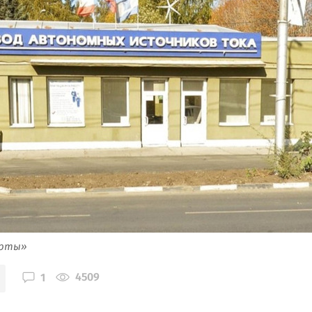
арты»
4509
1