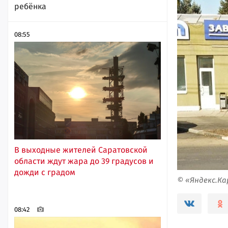
ребёнка
08:55
В выходные жителей Саратовской
области ждут жара до 39 градусов и
дожди с градом
© «Яндекс.К
08:42