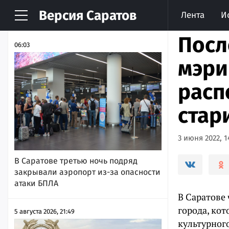
Версия
Саратов
Лента
И
НОВОСТИ
АРХИВ
Посл
06:03
мэри
расп
стар
3 июня 2022, 1
В Саратове третью ночь подряд
закрывали аэропорт из-за опасности
атаки БПЛА
В Саратове
города, ко
5 августа 2026, 21:49
культурного