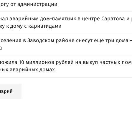
рогу от администрации
нал аварийным дом-памятник в центре Саратова и
ку к дому с кариатидами
сселения в Заводском районе снесут еще три дома
а
ложила 10 миллионов рублей на выкуп частных по
ных аварийных домах
тарий