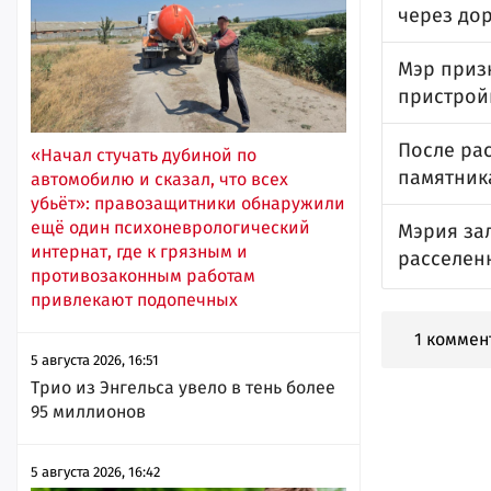
через до
Мэр приз
пристрой
После ра
«Начал стучать дубиной по
памятник
автомобилю и сказал, что всех
убьёт»: правозащитники обнаружили
ещё один психоневрологический
Мэрия за
интернат, где к грязным и
расселен
противозаконным работам
привлекают подопечных
1 коммен
5 августа 2026, 16:51
Трио из Энгельса увело в тень более
95 миллионов
5 августа 2026, 16:42