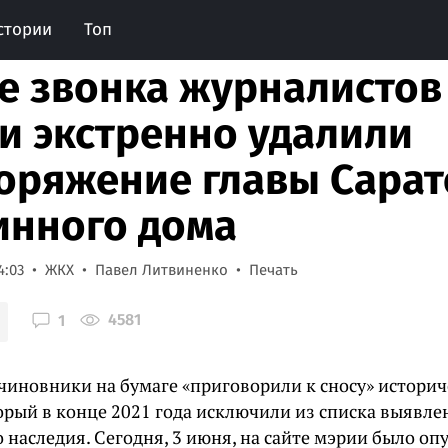
стории
Топ
е звонка журналистов 
и экстренно удалили
оряжение главы Сарат
инного дома
4:03
ЖКХ
Павел Литвиненко
Печать
4581
1
 чиновники на бумаге «приговорили к сносу» историч
торый в конце 2021 года исключили из списка выявл
 наследия. Сегодня, 3 июня, на сайте мэрии было о