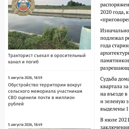
распоряжени
2020 года,
«приговорен
Изначально
подлежал р
года стари
архитектур
Тракторист съехал в оросительный
памятников
канал и погиб
разрешающи
Судьба дома
5 августа 2026, 18:59
Обустройство территории вокруг
квартала за
сельского мемориала участникам
на въезде в
СВО оценили почти в миллион
и зеленую з
рублей
выделены 1
В июле 202
5 августа 2026, 18:49
заключения