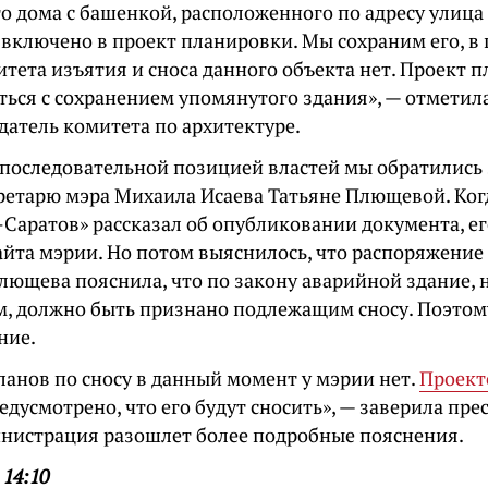
о дома с башенкой, расположенного по адресу улица
 включено в проект планировки. Мы сохраним его, в
тета изъятия и сноса данного объекта нет. Проект 
ться с сохранением упомянутого здания», — отметила
датель комитета по архитектуре.
непоследовательной позицией властей мы обратились
кретарю мэра Михаила Исаева Татьяне Плющевой. Ког
-Саратов» рассказал об опубликовании документа, ег
айта мэрии. Но потом выяснилось, что распоряжение
лющева пояснила, что по закону аварийной здание,
, должно быть признано подлежащим сносу. Поэтом
ние.
ланов по сносу в данный момент у мэрии нет.
Проект
едусмотрено, что его будут сносить», — заверила пре
нистрация разошлет более подробные пояснения.
 14:10