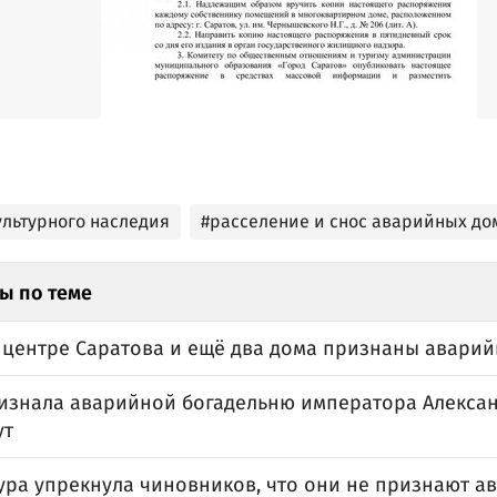
ультурного наследия
#расселение и снос аварийных до
ы по теме
в центре Саратова и ещё два дома признаны авари
изнала аварийной богадельню императора Александр
ут
ура упрекнула чиновников, что они не признают 