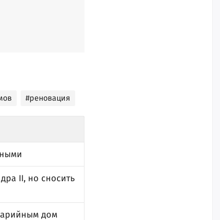
мов
#реновация
йными
а II, но сносить
аварийным дом