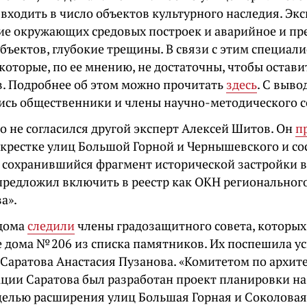
 входить в число объектов культурного наследия. Экс
вие окружающих средовых построек и аварийное и п
бъектов, глубокие трещины. В связи с этим специал
которые, по ее мнению, не достаточны, чтобы остави
. Подробнее об этом можно прочитать
здесь
. С выво
лись общественники и члены научно-методического с
о не согласился другой эксперт Алексей Шитов. Он
п
екрестке улиц Большой Горной и Чернышевского и со
сохранившийся фрагмент исторической застройки в
 предложил включить в реестр как ОКН региональног
а».
 дома
следили
члены градозащитного совета, которых
 дома № 206 из списка памятников. Их поспешила у
 Саратова Анастасия Пузанова. «Комитетом по архит
ции Саратова был разработан проект планировки н
целью расширения улиц Большая Горная и Соколовая. 