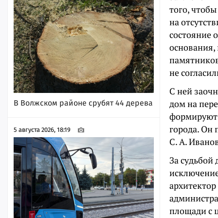
того, чтобы
на отсутст
состояние о
основания, 
памятников
не согласи
С ней заочн
дом на пер
В Волжском районе срубят 44 дерева
формируют 
города. Он
5 августа 2026, 18:19
С. А. Иванов
За судьбой
исключение
архитектор
администра
площади с 