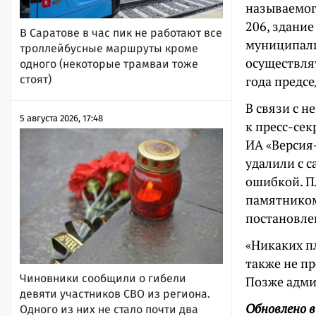
называемог
206, здание
В Саратове в час пик не работают все
муниципали
троллейбусные маршруты кроме
осуществля
одного (некоторые трамваи тоже
года предсе
стоят)
В связи с 
5 августа 2026, 17:48
к пресс-се
ИА «Версия
удалили с с
ошибкой. П
памятником
постановле
«Никаких п
также не пр
Чиновники сообщили о гибели
Позже адми
девяти участников СВО из региона.
Обновлено в
Одного из них не стало почти два