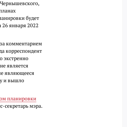
 Чернышевского,
 планах
планировки будет
 26 января 2022
 за комментарием
да корреспондент
о экстренно
 не является
 не являющееся
у и вышло
ом планировки
сс-секретарь мэра.