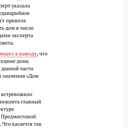
перт указала
редаварийное
ист привела
ть дом в числе
дами эксперта
овета.
ришел к выводу
, что
седние дома
 данной части
о значения «Дом
 встревожило
спокоить главный
ектуре
а Предмостовой
Что касается так