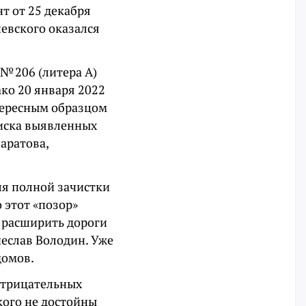
т от 25 декабря
евского оказался
№ 206 (литера А)
ко 20 января 2022
тересным образцом
писка выявленных
аратова,
ля полной зачистки
 этот «позор»
, расширить дороги
чеслав Володин. Уже
домов.
 отрицательных
кого не достойны