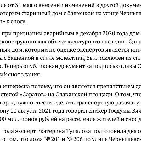
е от 31 мая о внесении изменений в другой докумен
 которым старинный дом с башенкой на улице Черныш
» к сносу.
 при признании аварийным в декабря 2020 года дом 
еконструкции как объект культурного наследия. Одна
нный дом, который по оценке экспертов является ин
ы с башенкой в стиле эклектики, был исключен из с
. Теперь опубликован документ за подписью главы С
й снос здания.
 интересна потому, что он является препятствием д
 стелой «Саратов» на Славянской площади. О том, что
 город нужно снести, сделать транспортную развязку
ону 10 августа 2021 года говорил спикер Госдумы Вя
00 миллионов рублей на расселение жителей и снос 
1 года эксперт Екатерина Тупалова подготовила два
 о том, что дома № 201 и № 206 по улице Чернышевс