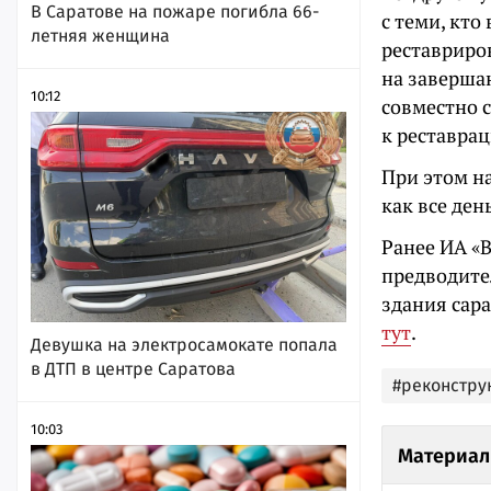
В Саратове на пожаре погибла 66-
с теми, кто
летняя женщина
реставриро
на заверша
10:12
совместно 
к реставрац
При этом н
как все де
Ранее ИА «В
предводите
здания сара
тут
.
Девушка на электросамокате попала
в ДТП в центре Саратова
#реконстру
10:03
Материал