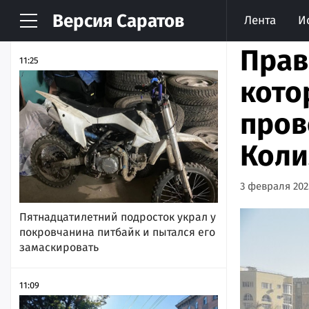
Версия
Саратов
Лента
И
НОВОСТИ
АРХИВ
Прав
11:25
кото
пров
Коли
3 февраля 2025
Пятнадцатилетний подросток украл у
покровчанина питбайк и пытался его
замаскировать
11:09