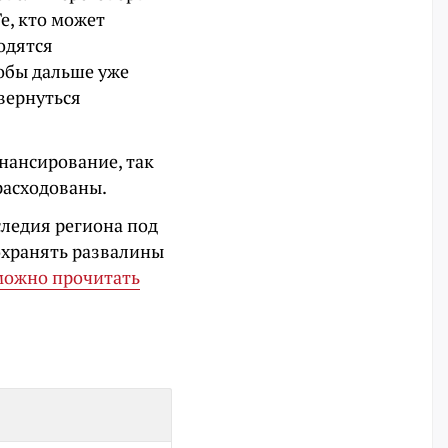
е, кто может
одятся
тобы дальше уже
вернуться
нансирование, так
расходованы.
следия региона под
охранять развалины
можно прочитать