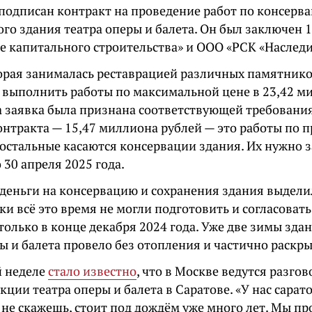
 подписан контракт на проведение работ по консерв
го здания театра оперы и балета. Он был заключен 
е капитального строительства» и ООО «РСК «Наследи
орая занималась реставрацией различных памятников
ь выполнить работы по максимальной цене в 23,42 м
а заявка была признана соответствующей требования
онтракта — 15,47 миллиона рублей — это работы по 
 остальные касаются консервации здания. Их нужно з
 30 апреля 2025 года.
деньги на консервацию и сохранения здания выделил
и всё это время не могли подготовить и согласовать
только в конце декабря 2024 года. Уже две зимы зда
ы и балета провело без отопления и частично раскр
 неделе
стало известно
, что в Москве ведутся разго
кции театра оперы и балета в Саратове. «У нас сарат
 не скажешь, стоит под дождём уже много лет. Мы п