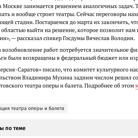
 в Москве занимается решением аналогичных задач. Т
вать и вообще строит театры. Сейчас переговоры нах
ющей стадии. Постараемся до марта их закончить, ч
с областью выйти на решение, которое позволит нам 
ии», — рассказал спикер Госдумы Вячеслав Володин.
а возобновление работ потребуется значительное фи
ньги были возвращены в федеральный бюджет или из
ерсия-Саратов» писало, что комитет культурного на
льством Владимира Мухина задним числом решил с
товского театра оперы и балета. Подробнее об этом
кция театра оперы и балета
ы по теме