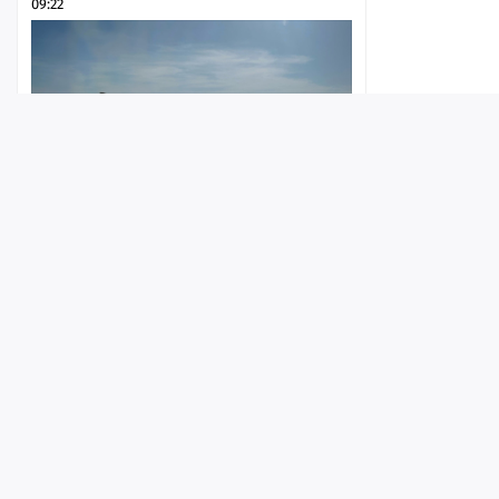
09:22
Лента
Истории
Топ
Реклама
Контакт
Из-за угрозы атаки БПЛА в
Саратовской области закрывали
© ИА «Версия-Саратов», 2026
аэропорт
Учредители — Фонд «Перспектива».
7 августа 2026, 21:22
Регистрационный номер ИА № ФС 77 - 79097 от 15.09.2020 г. Выд
надзору в сфере связи, информационных технологий и массовы
Главный редактор: Радин А. В.
Адрес редакции и издателя: 410056, г. Саратов, Мирный переулок,