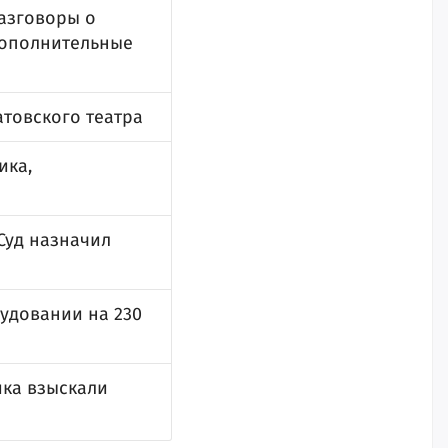
разговоры о
 дополнительные
товского театра
ика,
 Суд назначил
удовании на 230
ика взыскали