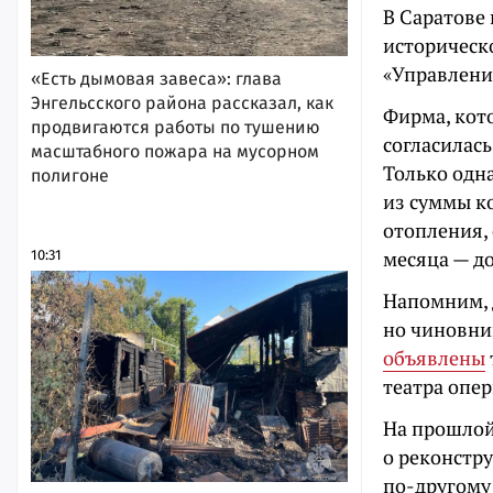
В Саратове
историческо
«Управлени
«Есть дымовая завеса»: глава
Энгельсского района рассказал, как
Фирма, кот
продвигаются работы по тушению
согласилас
масштабного пожара на мусорном
Только одн
полигоне
из суммы к
отопления,
месяца — до
10:31
Напомним, 
но чиновник
объявлены
театра опер
На прошлой
о реконстру
по-другому