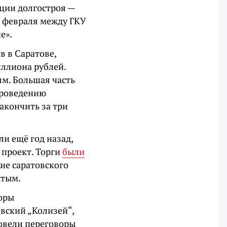
ации долгостроя —
1 февраля между ГКУ
е».
 в Саратове,
иллиона рублей.
м. Большая часть
проведению
акончить за три
и ещё год назад,
 проект. Торги
были
ние саратовского
ытым.
воры
овский „Колизей“,
ровели переговоры