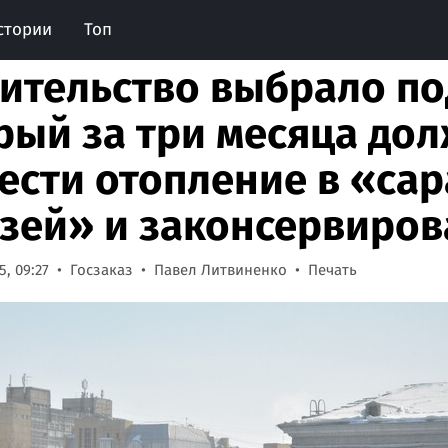
стории
Топ
ительство выбрало по
рый за три месяца до
ести отопление в «са
зей» и законсервиров
, 09:27
Госзаказ
Павел Литвиненко
Печать