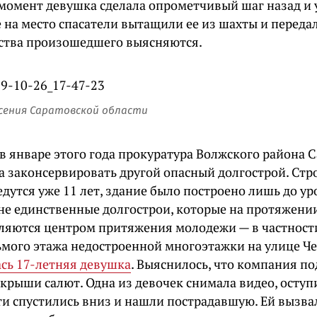
 момент девушка сделала опрометчивый шаг назад и 
на место спасатели вытащили ее из шахты и переда
ства произошедшего выясняются.
асения Саратовской области
в январе этого года прокуратура Волжского района 
а законсервировать другой опасный долгострой. Ст
едутся уже 11 лет, здание было построено лишь до ур
 не единственные долгострои, которые на протяжени
ляются центром притяжения молодежи — в частност
сьмого этажа недостроенной многоэтажки на улице Ч
ась 17-летняя девушка
. Выяснилось, что компания п
 крыши салют. Одна из девочек снимала видео, оступ
ти спустились вниз и нашли пострадавшую. Ей вызва