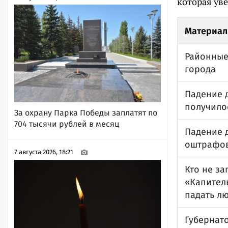
которая уве
Материал
Районные
города
Падение 
получило
За охрану Парка Победы заплатят по
704 тысячи рублей в месяц
Падение 
оштрафов
7 августа 2026, 18:21
Кто не з
«Капител
падать лю
Губернато