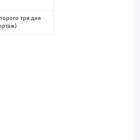
оторого три дня
ортаж)