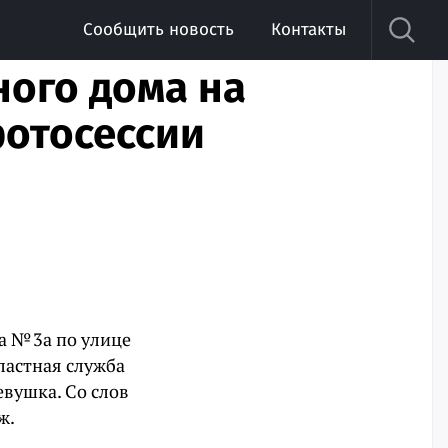
Сообщить новость
Контакты
ного дома на
отосессии
а № 3а по улице
ластная служба
евушка. Со слов
ж.