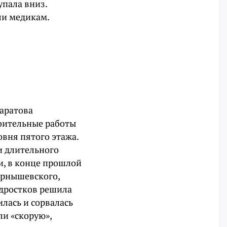
упала вниз.
ли медикам.
Саратова
роительные работы
овня пятого этажа.
и длительного
и, в конце прошлой
ернышевского,
одростков решила
илась и сорвалась
ли «скорую»,