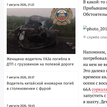
В какой-то
7 августа 2026, 21:22
Прибывшие 
Обстоятель
© служба сп
Напомним, 
потребовал
Женщина-водитель УАЗа погибла в
на нем не в
ДТП с грузовиком на полевой дороге
Это далеко
времени яв
7 августа 2026, 20:37
осени с во
Водитель китайской иномарки погиб
в столкновении с фурой
66А
сорвал
запустить с
в шахту. Де
7 августа 2026, 18:45