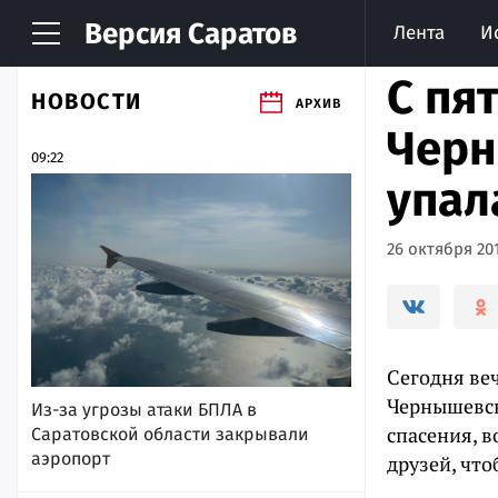
Версия
Саратов
Лента
И
С пя
НОВОСТИ
АРХИВ
Черн
09:22
упал
26 октября 201
Сегодня ве
Чернышевск
Из-за угрозы атаки БПЛА в
спасения, в
Саратовской области закрывали
аэропорт
друзей, что