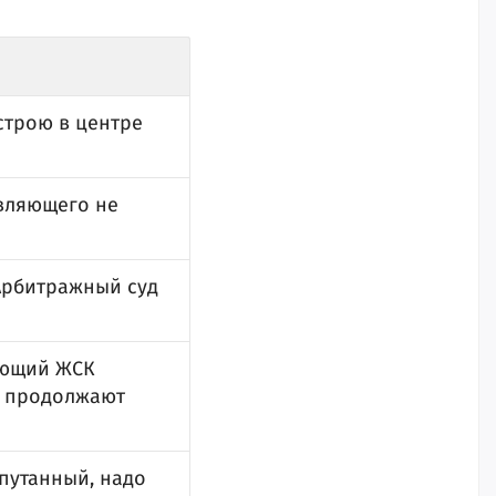
строю в центре
авляющего не
Арбитражный суд
яющий ЖСК
я продолжают
апутанный, надо