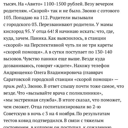
тысяч. На «Авито» 1100-1500 рублей. Везу вечером
родителям. «Скорой» так и не было. Звоню с сотового
103. Попадаю на 112. Родители вызывали
с городского 03. Перезванивают родители. У мамы
кислород 95. У отца 64! Я начинаю искать: что, где,
куда, зачем. Паника. Как выяснилось, в станции
«скорой» на Перспективной чуть ли не три кареты
«скорой помощи». А в сутки поступает по 130-140
вызовов. Чувство паники еще выше. Везде куда
дозваниваюсь, говорят «ждите». Нахожу телефон
Андрющенко Олега Владимировича (главврач
Саратовской городской станции «скорой помощи» —
прим. ред.
). Звоню. В ответ слышу почти тоже самое, что
везде. Что «вызывайте врача с поликлиники»,
«мы экстренная служба». В итоге сказал, что поможет,
чем сможет. Отца госпитализировали во 2-ю
Советскую в ночь с 3 на 4 ноября. По результатам
тестов ковид подтвердился. В связи с тяжелым
состоянием, в котором он поступил, к сожалению