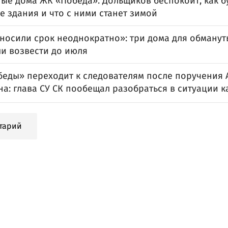
ые дома ЖК «Победа». Дольщиков беспокоит, как б
 здания и что с ними станет зимой
носили срок неоднократно»: три дома для обману
и возвести до июля
беды» переходит к следователям после поручения 
а: глава СУ СК пообещал разобраться в ситуации 
тарий