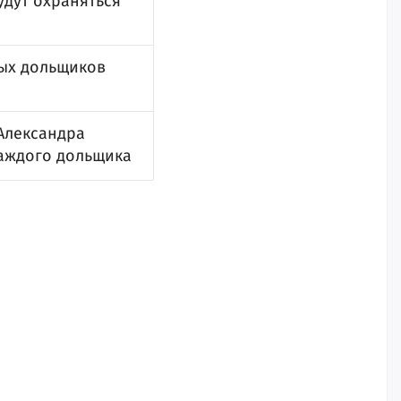
удут охраняться
тых дольщиков
Александра
каждого дольщика