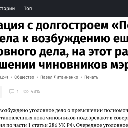
стории
Топ
ация с долгостроем «
ела к возбуждению ещ
овного дела, на этот ра
шении чиновников мэ
12:41
Общество
Павел Литвиненко
Печать
4815
1
 возбуждено уголовное дело о превышении полномо
становленных пока чиновников подозревают в сове
я по части 1 статьи 286 УК РФ. Очередное уголовное