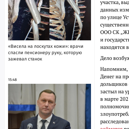
участка, вы
данных изм
по улице У
существенн
ООО СК „ЖБ
и государст
«Висела на лоскутах кожи»: врачи
находятся в
спасли пенсионеру руку, которую
Дело возбу
зажевал станок
Напомним, 
Денег на п
15:48
дольщиков о
застыл на у
в марте 202
полномочия
злоупотребл
расследова
займется
ре