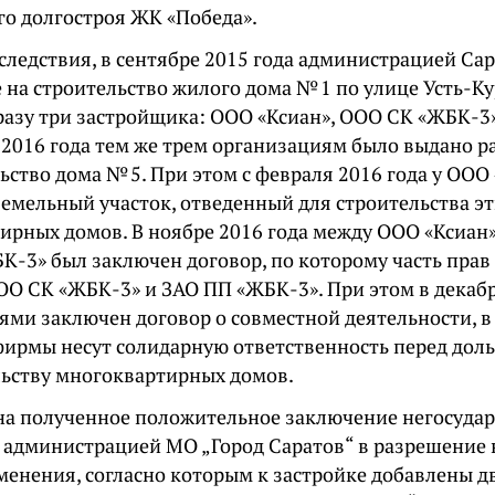
го долгостроя ЖК «Победа».
следствия, в сентябре 2015 года администрацией Са
 на строительство жилого дома № 1 по улице Усть-К
разу три застройщика: ООО «Ксиан», ООО СК «ЖБК-3
е 2016 года тем же трем организациям было выдано 
ьство дома № 5. При этом с февраля 2016 года у ООО 
земельный участок, отведенный для строительства э
ирных домов. В ноябре 2016 года между ООО «Ксиан
К-3» был заключен договор, по которому часть прав
ОО СК «ЖБК-3» и ЗАО ПП «ЖБК-3». При этом в декаб
ями заключен договор о совместной деятельности, в
фирмы несут солидарную ответственность перед до
льству многоквартирных домов.
на полученное положительное заключение негосуда
 администрацией МО „Город Саратов“ в разрешение 
менения, согласно которым к застройке добавлены д