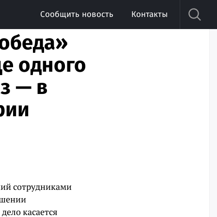
Сообщить новость
Контакты
Победа»
е одного
з — в
рии
чий сотрудниками
ршении
 дело касается