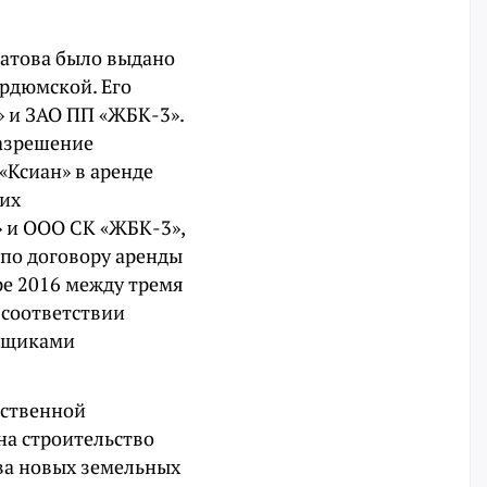
ратова было выдано
урдюмской. Его
» и ЗАО ПП «ЖБК-3».
разрешение
«Ксиан» в аренде
тих
» и ООО СК «ЖБК-3»,
 по договору аренды
ре 2016 между тремя
 соответствии
льщиками
рственной
на строительство
ва новых земельных