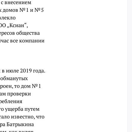
 с внесением
 домов № 1 и № 5
влекло
О „Ксиан“,
ересов общества
йчас все компании
в июле 2019 года.
0 обманутых
роен, то дом № 1
там проверки
требления
го ущерба путем
тало известно, что
дра Батрыкина
ом, как видят