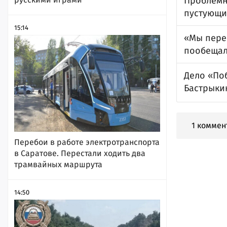
Проблемн
пустующие
15:14
«Мы пере
пообещал
Дело «По
Бастрыкин
1 коммен
Перебои в работе электротранспорта
в Саратове. Перестали ходить два
трамвайных маршрута
14:50