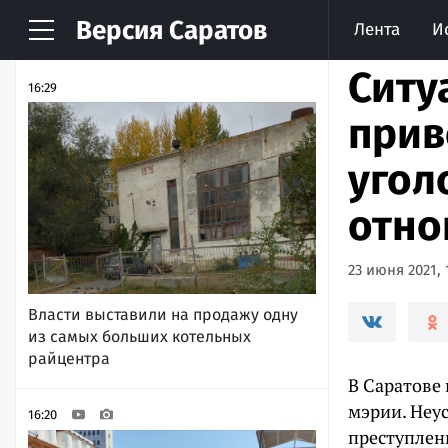
Версия
Саратов
Лента
И
НОВОСТИ
АРХИВ
Ситу
16:29
прив
угол
отно
23 июня 2021, 
Власти выставили на продажу одну
из самых больших котельных
райцентра
В Саратове
мэрии. Неу
16:20
преступлени