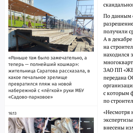
скандально
По данным 
разрешение
получили с
А в декабр
на строител
находился 
«Раньше там было замечательно, а
многокварт
теперь — полнейший кошмар»:
ЗАО ПП «ЖБ
жительница Саратова рассказала, в
передана О
какое печальное зрелище
превратился пляж на новой
организаци
набережной с «лёгкой» руки МБУ
с которым 
«Садово-парковое»
по строите
«Несмотря 
16:13
экспертизы
внесены из