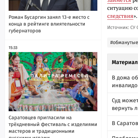
ситуацию со
следствия
».
Роман Бусаргин занял 13-е место с
конца в рейтинге влиятельности
Источник: СУ 
губернаторов
#обманутые
15:33
Материал
В дома о
инвалидо
Суд може
вернуть 
Саратовцев пригласили на
В Саратов
трёхдневный фестиваль с изделиями
мастеров и традиционными
русскими играми