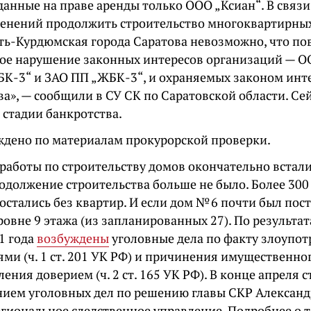
данные на праве аренды только ООО „Ксиан“. В связи
енений продолжить строительство многоквартирных
сть-Курдюмская города Саратова невозможно, что по
ое нарушение законных интересов организаций — ОО
К-3“ и ЗАО ПП „ЖБК-3“, и охраняемых законом инт
ва», — сообщили в СУ СК по Саратовской области. Се
 стадии банкротства.
ждено по материалам прокурорской проверки.
работы по строительству домов окончательно встали 
родолжение строительства больше не было. Более 30
стались без квартир. И если дом № 6 почти был пост
ровне 9 этажа (из запланированных 27). По результа
1 года
возбуждены
уголовные дела по факту злоупо
ми (ч. 1 ст. 201 УК РФ) и причинения имущественно
ения доверием (ч. 2 ст. 165 УК РФ). В конце апреля с
нием уголовных дел по решению главы СКР Алексан
гиональное следственное управление. Подробнее о т