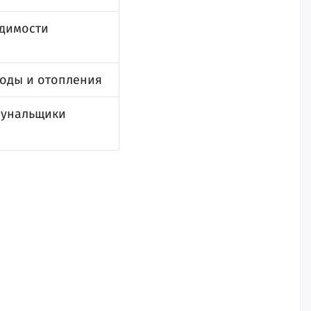
одимости
воды и отопления
мунальщики