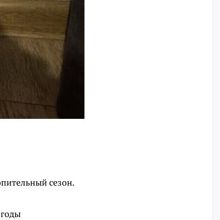
опительный сезон.
огоды