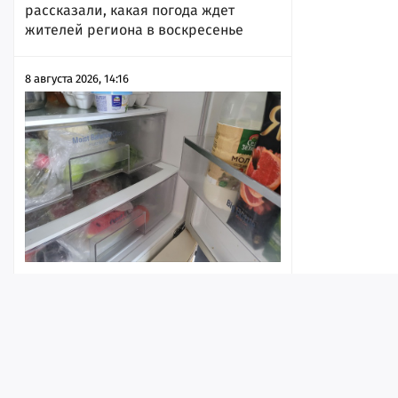
рассказали, какая погода ждет
жителей региона в воскресенье
8 августа 2026, 14:16
«На улице 40 градусов, в
холодильниках все портится»:
жители Ленинского района остались
без электричества из-за аварии
Лента
Истории
Топ
Реклама
Контакт
8 августа 2026, 13:44