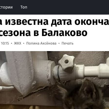
стории
Топ
а известна дата оконч
сезона в Балаково
 10:15
ЖКХ
Полина Аксёнова
Печать