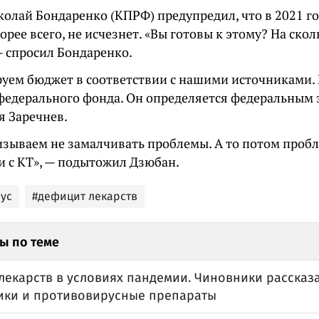
колай Бондаренко (КПРФ) предупредил, что в 2021 г
орее всего, не исчезнет. «Вы готовы к этому? На ско
— спросил Бондаренко.
уем бюджет в соответствии с нашими источниками.
федерального фонда. Он определяется федеральным 
я Заречнев.
изываем не замалчивать проблемы. А то потом проб
и с КТ», — подытожил Дзюбан.
ус
#дефицит лекарств
ы по теме
екарств в условиях пандемии. Чиновники рассказа
ики и противовирусные препараты