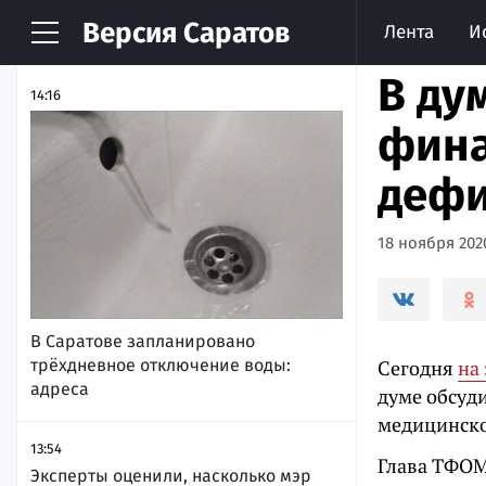
Версия
Саратов
Лента
И
НОВОСТИ
АРХИВ
В ду
14:16
фина
дефи
18 ноября 2020
В Саратове запланировано
трёхдневное отключение воды:
Сегодня
на
адреса
думе обсуд
медицинско
13:54
Глава ТФОМ
Эксперты оценили, насколько мэр