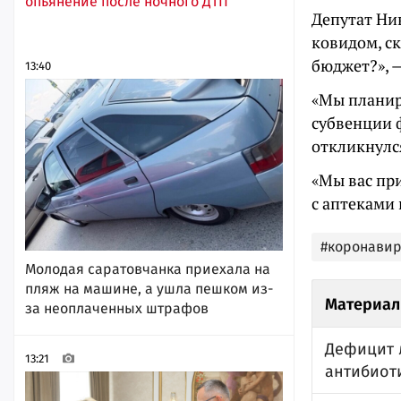
опьянение после ночного ДТП
Депутат Ни
ковидом, ск
бюджет?», 
13:40
«Мы планир
субвенции 
откликнулс
«Мы вас пр
с аптеками 
#коронавир
Молодая саратовчанка приехала на
пляж на машине, а ушла пешком из-
Материал
за неоплаченных штрафов
Дефицит л
13:21
антибиот