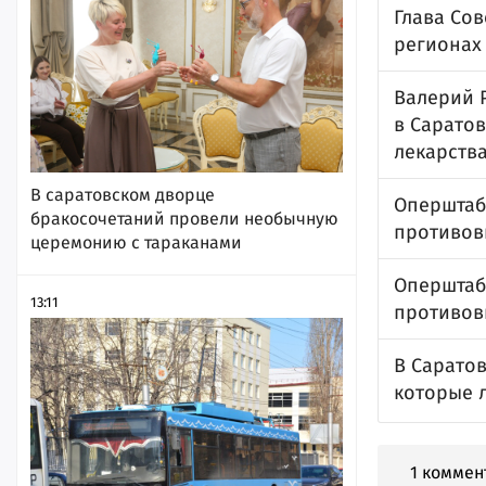
Глава Сов
регионах
Валерий 
в Сарато
лекарств
В саратовском дворце
Оперштаб 
бракосочетаний провели необычную
противов
церемонию с тараканами
Оперштаб 
13:11
противов
В Сарато
которые 
1 коммен