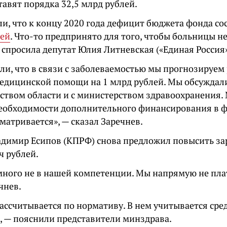
авят порядка 32,5 млрд рублей.
ли, что к концу 2020 года дефицит бюджета фонда со
лей
. Что-то предпринято для того, чтобы больницы не
 спросила депутат Юлия Литневская («Единая Россия»
ли, что в связи с заболеваемостью мы прогнозируем 
медицинской помощи на 1 млрд рублей. Мы обсуждал
ьством области и с министерством здравоохранения
необходимости дополнительного финансирования в 
матривается», — сказал Заречнев.
адимир Есипов (КПРФ) снова предложил повысить з
ч рублей.
много не в нашей компетенции. Мы напрямую не пла
чнев.
ассчитывается по нормативу. В нем учитывается сре
», — пояснили представители минздрава.