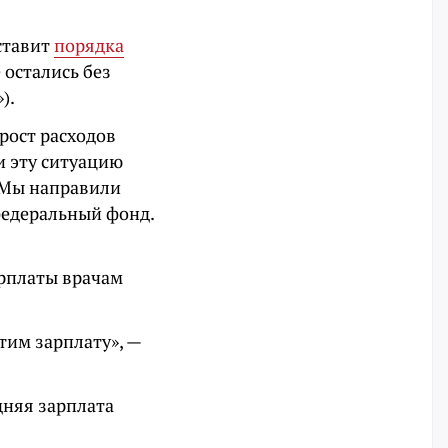
ставит
порядка
 остались без
).
рост расходов
и эту ситуацию
. Мы направили
федеральный фонд.
арплаты врачам
тим зарплату», —
дняя зарплата