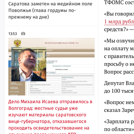
ТФОМС сост
Саратова заметен на медийном поле
Поволжья (глава гордумы по-
«Вы говори
прежнему на дне)
1 млрд руб
средств?» —
13:53
«Мы озвучи
на оплату 
с правител
просьбу о 
Вопрос расс
Депутат Вл
до 100 тыся
«Вопрос не
Дело Михаила Исаева отправилось в
Волгоград: местные судьи уже
сказал Заре
изучают материалы саратовского
«Зарплата р
вице-губернатора, отказавшегося
проходить освидетельствование на
по области