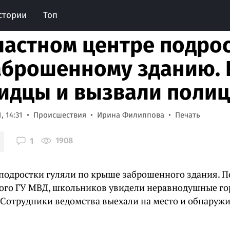
стории
Топ
ластном центре подрос
аброшенному зданию. 
идцы и вызвали поли
, 14:31
Происшествия
Ирина Филиппова
Печать
1908
1
 подростки гуляли по крыше заброшенного здания. 
ого ГУ МВД, школьников увидели неравнодушные го
 Сотрудники ведомства выехали на место и обнаруж