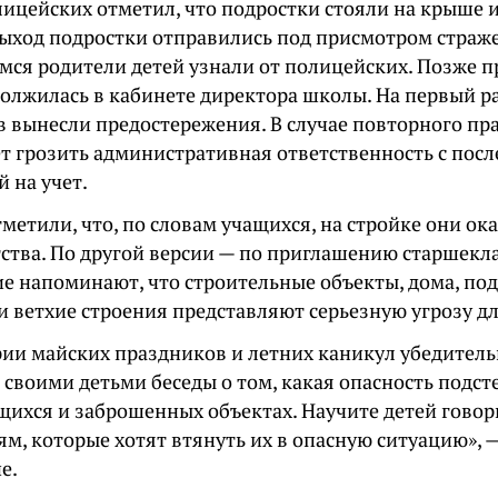
ицейских отметил, что подростки стояли на крыше и
выход подростки отправились под присмотром страже
мся родители детей узнали от полицейских. Позже 
должилась в кабинете директора школы. На первый р
 вынесли предостережения. В случае повторного п
ет грозить административная ответственность с пос
 на учет.
метили, что, по словам учащихся, на стройке они ок
ства. По другой версии — по приглашению старшекла
е напоминают, что строительные объекты, дома, под
и ветхие строения представляют серьезную угрозу дл
рии майских праздников и летних каникул убедитель
 своими детьми беседы о том, какая опасность подст
ящихся и заброшенных объектах. Научите детей говор
ям, которые хотят втянуть их в опасную ситуацию», 
е.