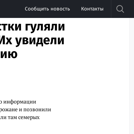
Сообщить новость
Контакты
тки гуляли
Их увидели
цию
По информации
рожане и позвонили
или там семерых