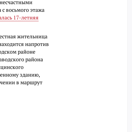
 несчастными
 с восьмого этажа
алась 17-летняя
местная жительница
 находится напротив
одском районе
Заводского района
ицинского
оенному зданию,
ючении в маршрут