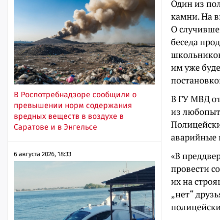
Один из пол
камни. На 
О случивше
беседа про
школьников
им уже буд
постановкой
В Роспотребнадзоре сообщили о
В ГУ МВД от
превышении норм содержания
из любопыт
вредных веществ в воздухе в
Полицейски
Саратове и в Энгельсе
аварийные 
«В преддве
6 августа 2026, 18:33
провести со
их на стро
„нет“ друзь
полицейски