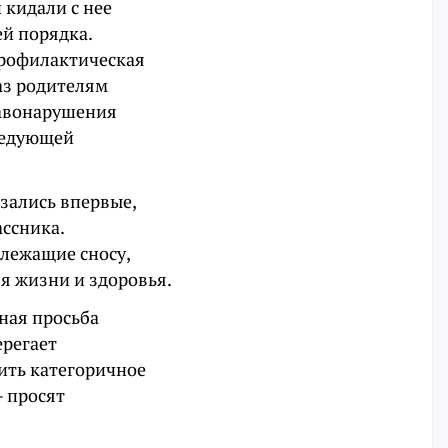
 кидали с нее
й порядка.
профилактическая
аз родителям
равонарушения
ледующей
азались впервые,
ссника.
лежащие сносу,
я жизни и здоровья.
ная просьба
ерегает
ить категоричное
— просят