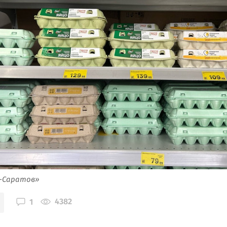
я-Саратов»
4382
1