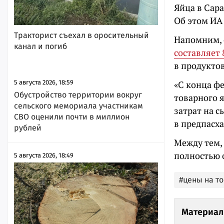
Яйца в Сар
Об этом ИА
Тракторист съехал в оросительный
Напомним, 
канал и погиб
составляет 
в продукто
5 августа 2026, 18:59
«С конца ф
Обустройство территории вокруг
товарного я
сельского мемориала участникам
затрат на 
СВО оценили почти в миллион
в предпасх
рублей
Между тем,
полностью 
5 августа 2026, 18:49
#цены на т
Материал