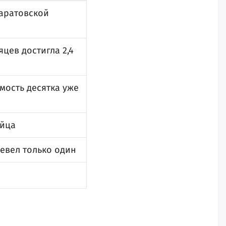
Саратовской
цев достигла 2,4
мость десятка уже
яйца
евел только один