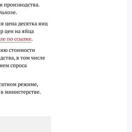
и производства.
льхозе.
я цена десятка яиц
р цен на яйца
ле по ссылке
.
нию стоимости
дства, в том числе
ием спроса
татном режиме,
 в министерстве.