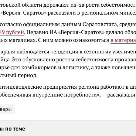
атовской области дорожают из-за роста себестоимост
 «Версия-Саратов» рассказали в региональном минсе
согласно официальным данным Саратовстата, средня
89 рублей
. Недавно ИА «Версия-Саратов» делало обзо
вых магазинах. С ним можно ознакомиться
в материа
евраля наблюдается тенденция к сезонному увеличе
йца. Это обусловлено ростом себестоимости произво
сырьё для комбикормов и логистику, а также повышен
альный период.
 птицеводческие предприятия региона работают в ш
обеспечивая внутренние потребности», — рассказали
овары
ы по теме