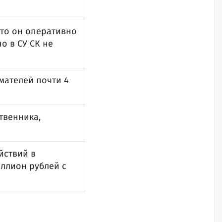
что он оперативно
о в СУ СК не
мателей почти 4
твенника,
йствий в
ллион рублей с