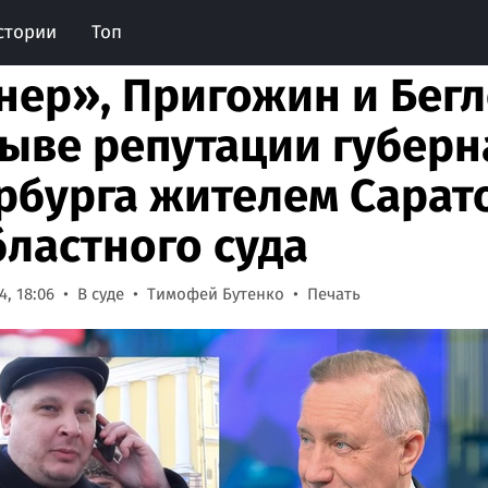
стории
Топ
нер», Пригожин и Бегл
ыве репутации губерн
рбурга жителем Сарат
бластного суда
, 18:06
В суде
Тимофей Бутенко
Печать