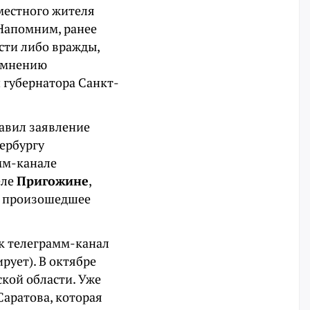
местного жителя
 Напомним, ранее
сти либо вражды,
о мнению
 губернатора Санкт-
равил заявление
ербургу
амм-канале
еле
Пригожине
,
а произошедшее
ёк телеграмм-канал
рует). В октябре
кой области. Уже
аратова, которая