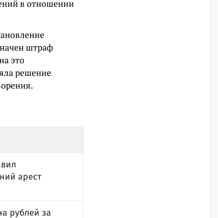
дений в отношении
тановление
значен штраф
на это
няла решение
ворения.
авил
ний арест
а рублей за