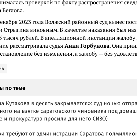
занималась проверкой по факту распространения све
 Беглова.
 декабря 2023 года Волжский районный суд вынес пос
и Стрыгина виновным. В качестве наказания был на
5 тысяч рублей. В апелляционной инстанции жалобу 
ние рассматривала судья
Анна Горбунова
. Она при
становление без изменения, а жалобу — без удовлет
нь
ы по теме
а Кутякова в десять закрывается»: суд ночью отпр
ного на взятке саратовского чиновника под домаш
е и прокуратура просили для него СИЗО)
и требуют от администрации Саратова полмиллион