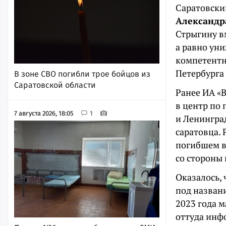
Саратовски
Александр
Стрыгину в
а равно уни
компетентн
Петербурга
В зоне СВО погибли трое бойцов из
Саратовской области
Ранее ИА «
в центр по
7 августа 2026, 18:05
1
и Ленинград
саратовца. 
погибшем в
со стороны
Оказалось,
под назван
2023 года 
оттуда инф