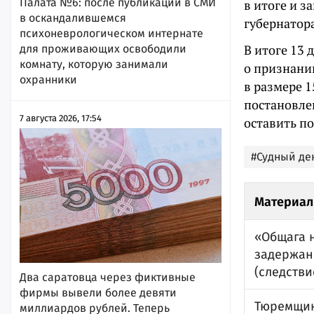
Палата №6: после публикации в СМИ
в итоге и 
в оскандалившемся
губернатора
психоневрологическом интернате
В итоге 13
для проживающих освободили
комнату, которую занимали
о признани
охранники
в размере 1
постановле
7 августа 2026, 17:54
оставить по
#Судный де
Материал
«Общага н
задержан
(следстви
Два саратовца через фиктивные
фирмы вывели более девяти
Тюремщик
миллиардов рублей. Теперь