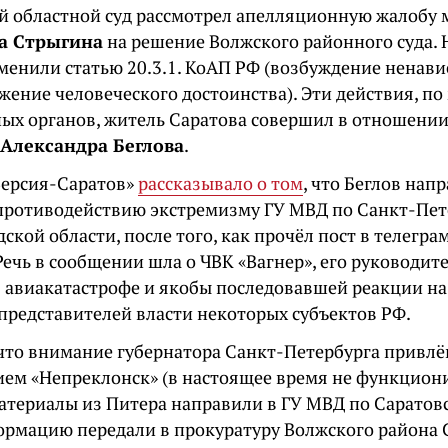
й областной суд рассмотрел апелляционную жалобу 
а Стрыгина
на решение Волжского районного суда.
менили статью 20.3.1. КоАП РФ (возбуждение ненави
жение человеческого достоинства). Эти действия, п
ых органов, житель Саратова совершил в отношении
Александра Беглова
.
Версия-Саратов»
рассказывало о том
, что Беглов нап
 противодействию экстремизму ГУ МВД по Санкт-Пет
ской области, после того, как прочёл пост в телегр
Речь в сообщении шла о ЧВК «Вагнер», его руководит
 авиакатастрофе и якобы последовавшей реакции н
 представителей власти некоторых субъектов РФ.
 что внимание губернатора Санкт-Петербурга привл
ием «Непреклонск» (в настоящее время не функциони
материалы из Питера направили в ГУ МВД по Саратовс
ормацию передали в прокуратуру Волжского района С