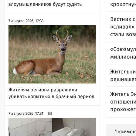
крохотну
злоумышленников будут судить
Вестник с
7 августа 2026, 17:33
«сливал»
стали воз
«Союзмул
миллиона
Жительни
решившег
Жителям региона разрешили
Житель Э
убивать копытных в брачный период
отношени
прохожего
7 августа 2026, 17:31
1 коммен