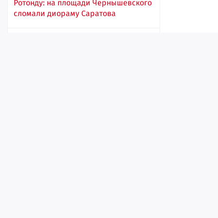
Ротонду: на площади Чернышевского
сломали диораму Саратова
11:11
Лента
Истории
Топ
Реклама
Контакт
© ИА «Версия-Саратов», 2026
Учредители — Фонд «Перспектива».
Жительница Саратова во время
Регистрационный номер ИА № ФС 77 - 79097 от 15.09.2020 г. Выд
ссоры выстрелила в мужа из ружья.
надзору в сфере связи, информационных технологий и массовы
Злоумышленнице грозит до 15 лет
лишения свободы
Главный редактор: Радин А. В.
Адрес редакции и издателя: 410056, г. Саратов, Мирный переулок,
10:53