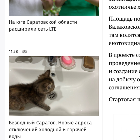
охотничье х
Площадь по
На юге Саратовской области
Балаковско
расширили сеть LTE
там водятся
енотовидная
11:58
В проекте с
проведение
и создание
на добычу о
соглашения 
Стартовая ц
Безводный Саратов. Новые адреса
отключений холодной и горячей
воды