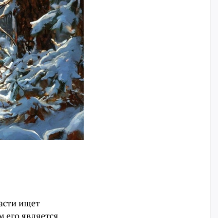
асти ищет
 его является