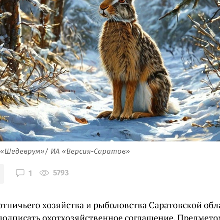
 «Шедеврум»/ ИА «Версия-Саратов»
5793
1
отничьего хозяйства и рыболовства Саратовской обл
одписать охотхозяйственное соглашение. Предметом