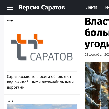
Версия
Саратов
Лента
И
НОВОСТИ
АРХИВ
Влас
12:21
боль
угод
25 декабря 202
Саратовские теплосети обновляют
под оживлёнными автомобильными
дорогами
12:16