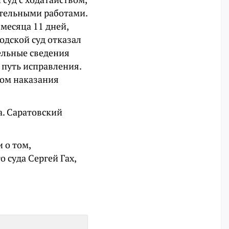
ительными работами.
месяца 11 дней,
родской суд отказал
ельные сведения
 путь исправления.
дом наказания
а. Саратовский
 о том,
 суда Сергей Гах,