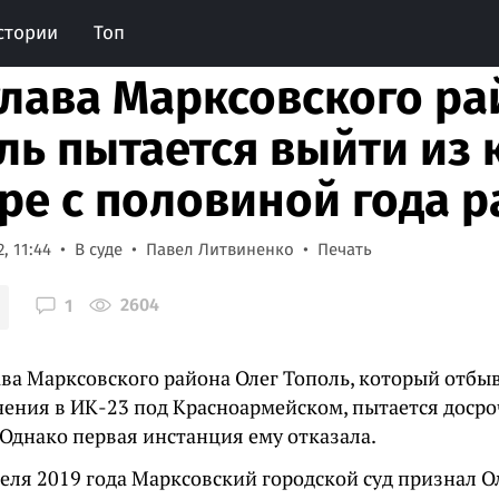
стории
Топ
глава Марксовского ра
ль пытается выйти из 
ре с половиной года 
, 11:44
В суде
Павел Литвиненко
Печать
2604
1
ва Марксовского района Олег Тополь, который отбы
чения в ИК-23 под Красноармейском, пытается доср
 Однако первая инстанция ему отказала.
еля 2019 года Марксовский городской суд признал О