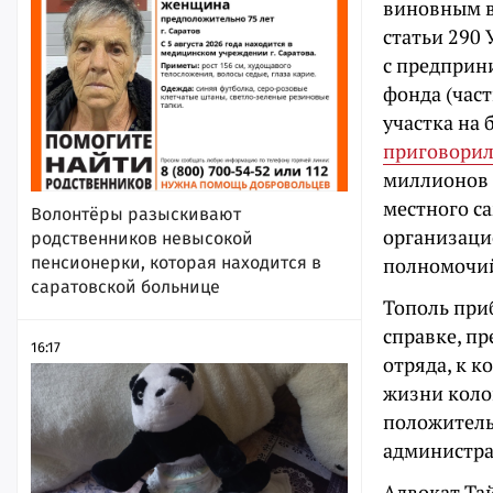
виновным в 
статьи 290 
с предприн
фонда (част
участка на 
приговорил
миллионов 
местного с
Волонтёры разыскивают
организаци
родственников невысокой
пенсионерки, которая находится в
полномочий,
саратовской больнице
Тополь приб
справке, п
16:17
отряда, к 
жизни коло
положитель
администра
Адвокат Та