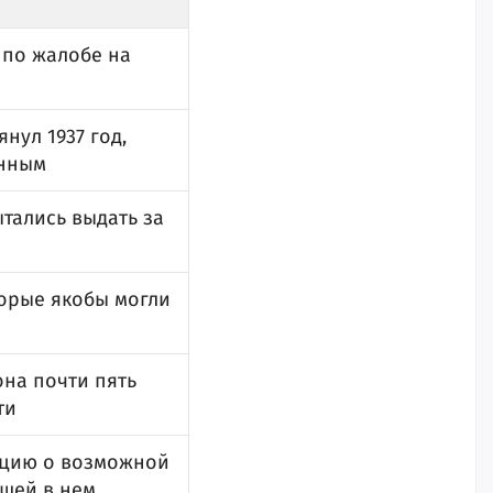
 по жалобе на
нул 1937 год,
анным
ытались выдать за
торые якобы могли
она почти пять
ти
ацию о возможной
вшей в нем