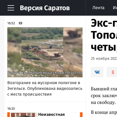
Версия
Саратов
Лента
И
НОВОСТИ
АРХИВ
Экс-
16:52
Топо
четы
25 ноября 2022
Возгорание на мусорном полигоне в
Бывший гла
Энгельсе. Опубликована видеозапись
с места происшествия
срок заклю
на свободу.
16:33
В конце апр