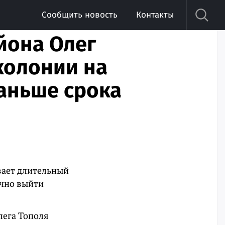
Сообщить новость
Контакты
йона Олег
колонии на
раньше срока
вает длительный
очно выйти
лега Тополя