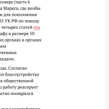
змере (часть 6
а Маркса, где якобы
ги для пополнения
285 УК РФ по поводу
и четырех статей
суд
афу в размере 50
х органах и органах
ием
твенных
равдали.
ода. Согласно
по благоустройству
е в общественной
 работу реагирует
ратно поощрялся
суд с ходатайством,