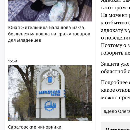
в котором 
На момент 
к отбытию о
Юная жительница Балашова из-за
адвокату в
безденежья пошла на кражу товаров
о поведении
для младенцев
Поэтому о 
говорить не
15:59
Защита уже
областной с
Подробнее о
какое отнош
можно проч
#Дело Олег
Саратовские чиновники