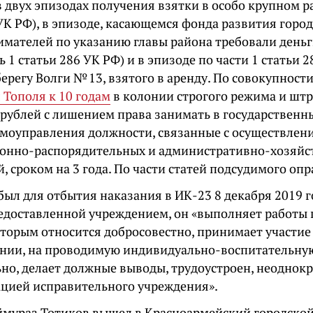
двух эпизодах получения взятки в особо крупном ра
УК РФ), в эпизоде, касающемся фонда развития город
имателей по указанию главы района требовали день
ь 1 статьи 286 УК РФ) и в эпизоде по части 1 статьи 
берегу Волги № 13, взятого в аренду. По совокупност
 Тополя к 10 годам
в колонии строгого режима и штр
рублей с лишением права занимать в государственны
амоуправления должности, связанные с осуществлен
онно-распорядительных и административно-хозяйс
 сроком на 3 года. По части статей подсудимого оп
ыл для отбытия наказания в ИК-23 8 декабря 2019 г
редоставленной учреждением, он «выполняет работы 
которым относится добросовестно, принимает участи
нии, на проводимую индивидуально-воспитательную
но, делает должные выводы, трудоустроен, неоднок
цией исправительного учреждения».
ймураз Тотиков вышел в Красноармейский городской 