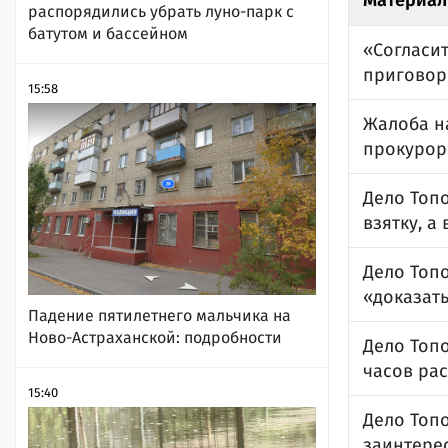
Материал
распорядились убрать луно-парк с
батутом и бассейном
«Согласит
приговор
15:58
Жалоба на
прокурор
Дело Топо
взятку, а
Дело Топо
«доказать
Падение пятилетнего мальчика на
Ново-Астраханской: подробности
Дело Топо
часов ра
15:40
Дело Топ
заинтере