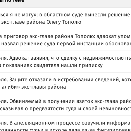
ы по теме
ься я не могу»: в областном суде вынесли решение
 экс-главе района Олегу Тополю
 приговор экс-главе района Тополю: адвокат упомя
 назвал решение суда первой инстанции обоснов
ля. Адвокат заявил, что сделку с недвижимостью п
 в показаниях свидетеля нашли приписку
ля. Защите отказали в истребовании сведений, ко
 алиби» экс-главы района
ля. Обвиняемый в получении взяток экс-глава рай
ссказывал о предвзятости суда и своей невиновнос
оля. В апелляционном процессе озвучили информ
сованности судьи в исходе дела из-за фигурирова