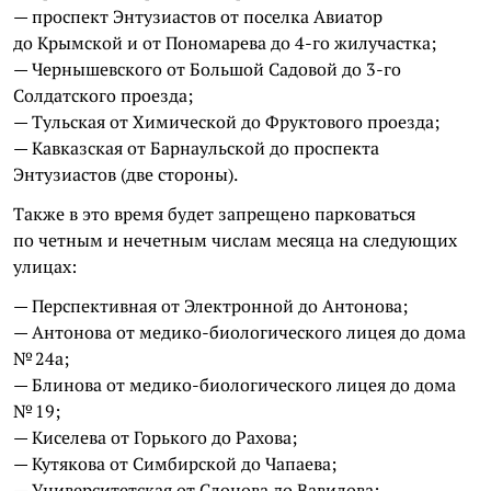
— проспект Энтузиастов от поселка Авиатор
до Крымской и от Пономарева до 4-го жилучастка;
— Чернышевского от Большой Садовой до 3-го
Солдатского проезда;
— Тульская от Химической до Фруктового проезда;
— Кавказская от Барнаульской до проспекта
Энтузиастов (две стороны).
Также в это время будет запрещено парковаться
по четным и нечетным числам месяца на следующих
улицах:
— Перспективная от Электронной до Антонова;
— Антонова от медико-биологического лицея до дома
№ 24а;
— Блинова от медико-биологического лицея до дома
№ 19;
— Киселева от Горького до Рахова;
— Кутякова от Симбирской до Чапаева;
— Университетская от Слонова до Вавилова;