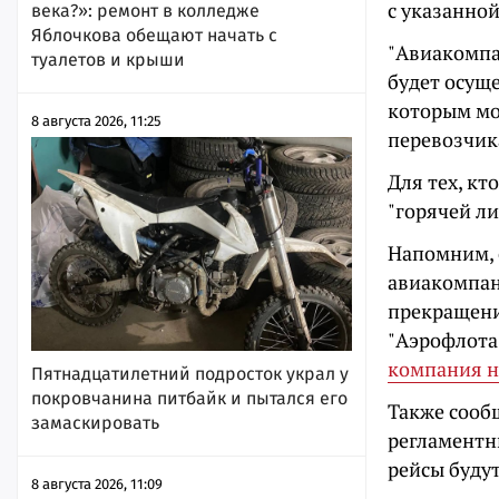
с указанной
века?»: ремонт в колледже
Яблочкова обещают начать с
"Авиакомпа
туалетов и крыши
будет осуще
которым мо
8 августа 2026, 11:25
перевозчика
Для тех, к
"горячей ли
Напомним, 
авиакомпан
прекращени
"Аэрофлота"
компания н
Пятнадцатилетний подросток украл у
покровчанина питбайк и пытался его
Также сообщ
замаскировать
регламентны
рейсы буду
8 августа 2026, 11:09