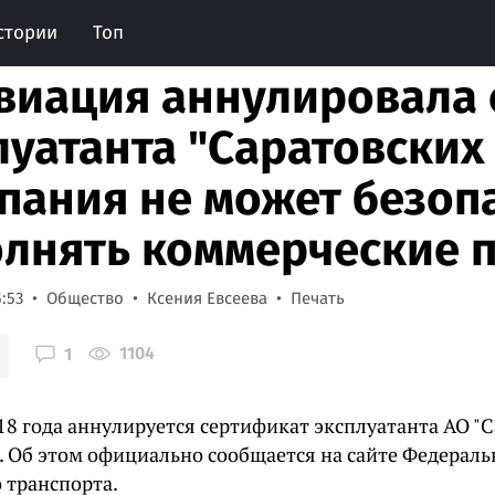
стории
Топ
виация аннулировала
луатанта "Саратовских
пания не может безоп
лнять коммерческие 
5:53
Общество
Ксения Евсеева
Печать
1104
1
18 года аннулируется сертификат эксплуатанта АО "
. Об этом официально сообщается на сайте Федераль
 транспорта.