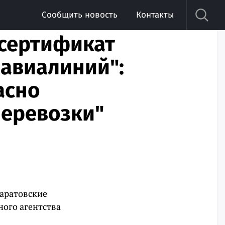
Сообщить новость
Контакты
 сертификат
 авиалиний":
асно
перевозки"
Саратовские
ного агентства