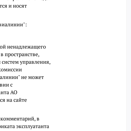
ся и носят
виалинии":
ной ненадлежащего
в пространстве,
 систем управления,
 комиссии
иалинии" не может
вии с
анта АО
ся на сайте
 комментарий, в
иката эксплуатанта