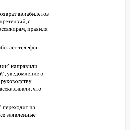
озврат авиабилетов
претензий, с
ассажирам, правила
.
аботает телефон
инии" направили
", уведомление о
 руководству
рассказывали, что
" переходит на
 Все заявленные