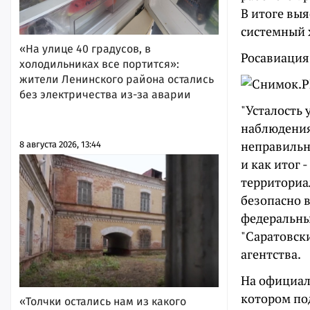
В итоге вы
системный 
«На улице 40 градусов, в
Росавиация
холодильниках все портится»:
жители Ленинского района остались
без электричества из-за аварии
"Усталость
наблюдения
неправильн
8 августа 2026, 13:44
и как итог
территориа
безопасно 
федеральны
"Саратовск
агентства.
На официал
котором по
«Толчки остались нам из какого