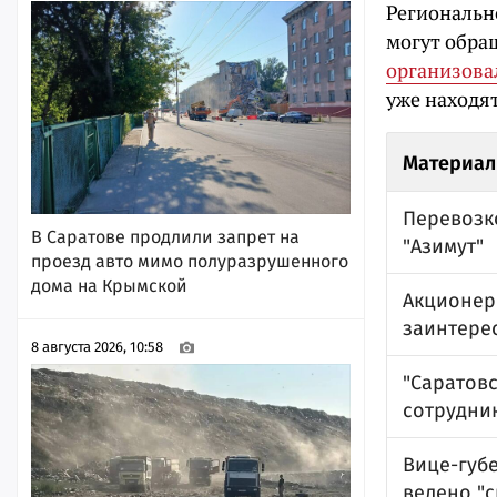
Региональн
могут обра
организова
уже находя
Материал
Перевозко
В Саратове продлили запрет на
"Азимут"
проезд авто мимо полуразрушенного
дома на Крымской
Акционер
заинтере
8 августа 2026, 10:58
"Саратов
сотрудни
Вице-губ
велено "