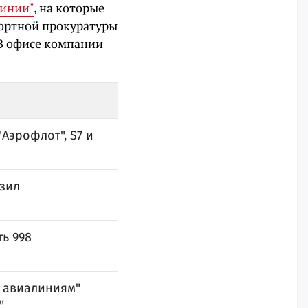
линии"
, на которые
портной прокуратуры
В офисе компании
Аэрофлот", S7 и
зил
ь 998
м авиалиниям"
"