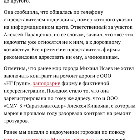
до другого.
Она сообщила, что общалась по телефону
с представителем подрядчика, номер которого указан
на информационном щите. Ответственный за участок
Алексей Паращенко, по ее словам, заявил, что «все эти
недочеты уже относятся не к ним, а к дорожному
хозяйству». Все претензии представитель фирмы
рекомендовал адресовать ни ему, а чиновникам.
Отметим, что ранее мэр города Михаил Исаев не хотел
заключать контракт на ремонт дороги с ООО
«НГ Групп»,
заподозрив
фирму в фиктивной
перерегистрации. Поводом стало то, что она
зарегистрирована по тому же адресу, что и ООО
«СМУ-3 «Саратовавтодор» Алексея Кишояна, с которым
мэрия в прошлом году разорвала контракт на ремонт
тротуаров.
Ранее мы писали о недоумении горожан по поводу
ремонта тротуара в Мирном переулке
, где хороший