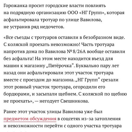
Горожанка просит городские власти повлиять
на подрядную организацию ООО «НГ Групп», которая
асфальтировала тротуар по улице Вавилова,
не устранив ряд недочетов.
«Все съезды с тротуаров оставили в безобразном виде.
С коляской проехать невозможно! Часть тротуара
напротив дома по Вавилова № 8/26А вообще оставили
без асфальта! На этом месте находится въезд для
машин к магазину „Пятёрочка“. Буквально пару лет
назад они асфальтировали этот участок тротуара
вместе с проездом до магазина. „НГ Групп“ срезали
этот ровный участок тротуара, огородили его
бордюрами, и засыпали щебнем. С коляской по щебню
не проехать», — негодует Свешникова.
Ранее этот участок улицы Вавилова уже был
предметом обсуждения
в соцсетях из-за затопления
и невозможности перейти с одного участка тротуара