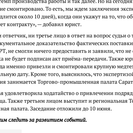
темп производства работы и так далее. Но на сегодн
ие смонтировано. То есть, мы ждем заключения эксп
длится около 10 дней), когда они укажут на то, что 
ет контракту», — добавил юрист.
 ответчик, ни третье лицо в ответ на вопрос судьи о т
окументальное доказательство фактических поставк
Т, не смогли ничего предоставить и заявили, что не 
ка не будет подписан акт приёма-передачи. Также юр
огда именно привезли и смонтировали крупную медте
льную дату. Кроме того, выяснилось, что экспертиз
ия занимается Торгово-промышленная палата Сарат
ья удовлетворила ходатайство о привлечении подряд
ица. Также третьим лицом выступит и региональная Т
ая палата. Заседание отложили до 10 июня.
им следить за развитием событий.