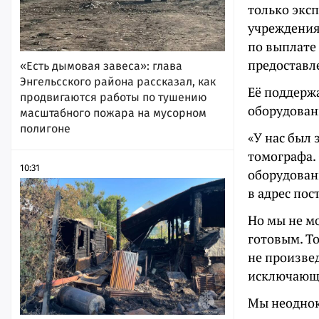
только экс
учреждения
по выплате 
предоставл
«Есть дымовая завеса»: глава
Энгельсского района рассказал, как
Её поддерж
продвигаются работы по тушению
оборудовани
масштабного пожара на мусорном
полигоне
«У нас был 
томографа.
10:31
оборудован
в адрес пос
Но мы не м
готовым. Т
не произвед
исключающи
Мы неоднокр