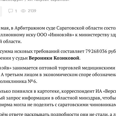
2139
1
 мая, в Арбитражном суде Саратовской области состо
ллионному иску ООО «Инновэйв» к министерству з
й области.
умма исковых требований составляет 79 268 036 руб
рении у судьи
Вероники Козиковой
.
эйв» занимается оптовой торговлей медицинскими
. А третьим лицом в экономическом споре обозначен
поликлиника № 6.
олько появился в картотеке, корреспондент ИА «Вер
й запрос информации в областной минздрав, чтобы 
фирма могла не поделить с саратовскими чиновника
оём ответе раскрывать подробности они не стали, а