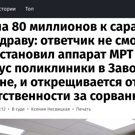
стории
Топ
на 80 миллионов к сар
драву: ответчик не смо
установил аппарат МРТ
ус поликлиники в Зав
не, и открещивается о
тственности за сорва
:12
В суде
Ксения Несвицкая
Печать