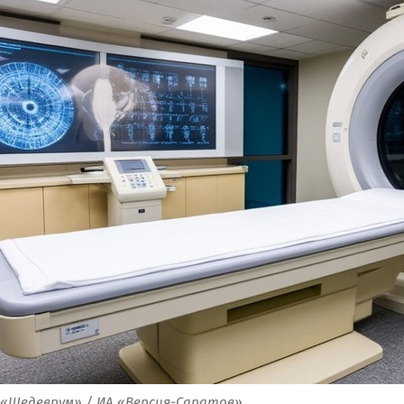
 «Шедеврум» / ИА «Версия-Саратов»