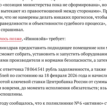
то «позиция министерства пока не сформирована», н
 вытекают из правоотношений между сторонами». П
и, что не намерены делать никаких прогнозов, чтобы
раведливости и объективности судебного процесса», 
е спрашивал.
лось позже
, «Инновэйв» требует:
минздрав предоставить подходящее помещение или м
может собрать, установить и запустить оборудовани
иями производителя и нормами безопасности, а зате
с ответчика 78 064 541 рубль задолженности, а также
ублей по состоянию на 18 февраля 2026 года и начисл
сотой ключевой ставки Центробанка России от суммы
и вовремя, до момента исполнения обязательств; в
госпошлины.
году сообщалось, что к поликлинике № 6 «активно» с