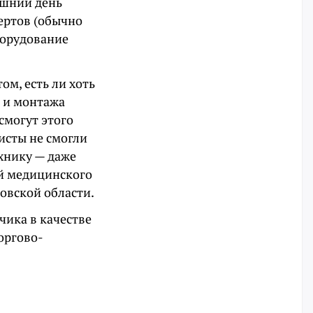
яшний день
ертов (обычно
оборудование
ом, есть ли хоть
и и монтажа
смогут этого
исты не смогли
хнику — даже
ой медицинского
овской области.
чика в качестве
оргово-