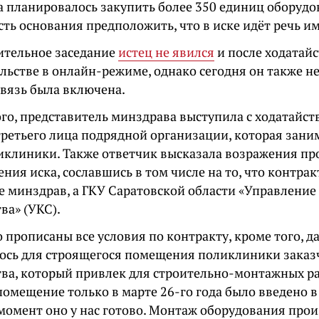
а планировалось закупить более 350 единиц оборудо
сть основания предположить, что в иске идёт речь и
ительное заседание
истец не явился
и после ходатайс
льстве в онлайн-режиме, однако сегодня он также не
связь была включена.
го, представитель минздрава выступила с ходатайс
третьего лица подрядной организации, которая зани
иклиники. Также ответчик высказала возражения пр
ния иска, сославшись в том числе на то, что контрак
е минздрав, а ГКУ Саратовской области «Управление
ва» (УКС).
о прописаны все условия по контракту, кроме того, 
ось для строящегося помещения поликлиники заказ
тва, который привлек для строительно-монтажных р
помещение только в марте 26-го года было введено в
момент оно у нас готово. Монтаж оборудования произ