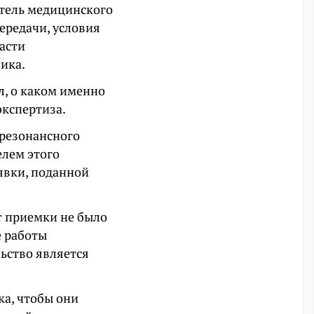
итель медицинского
ередачи, условия
части
ика.
л, о каком именно
экспертиза.
-резонансного
елем этого
явки, поданной
т приемки не было
е работы
льство является
ка, чтобы они