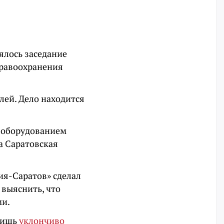
ялось заседание
дравоохранения
лей. Дело находится
 оборудованием
а Саратовская
сия-Саратов» сделал
выяснить, что
ми.
 лишь
уклончиво