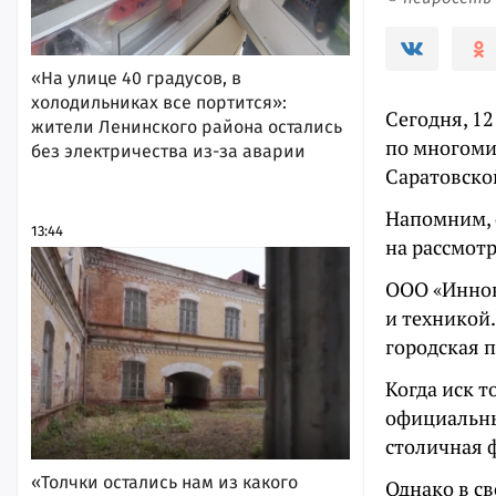
«На улице 40 градусов, в
холодильниках все портится»:
Сегодня, 12
жители Ленинского района остались
по многоми
без электричества из-за аварии
Саратовско
Напомним, с
13:44
на рассмот
ООО «Иннов
и техникой
городская 
Когда иск т
официальны
столичная 
«Толчки остались нам из какого
Однако в св