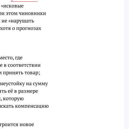
о «исковые
ри этом чиновники
 не «нарушать
хотя о прогнозах
есто, где
е в соответствии
м принять товар;
 неустойку на сумму
ять её в размере
, которую
зыскать компенсацию
троится новое