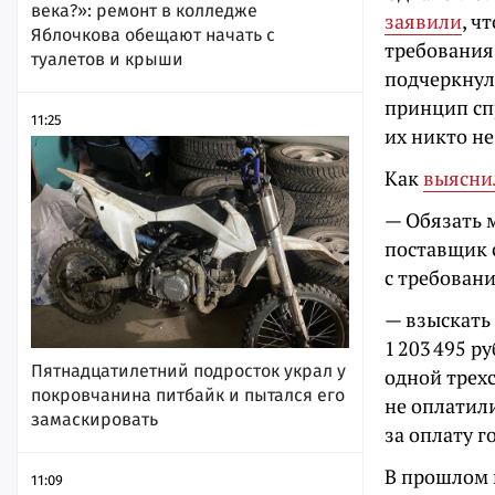
века?»: ремонт в колледже
заявили
, ч
Яблочкова обещают начать с
требования
туалетов и крыши
подчеркнул
принцип сп
11:25
их никто н
Как
выясни
— Обязать 
поставщик с
с требован
— взыскать 
1 203 495 р
Пятнадцатилетний подросток украл у
одной трех
покровчанина питбайк и пытался его
не оплатил
замаскировать
за оплату 
В прошлом 
11:09