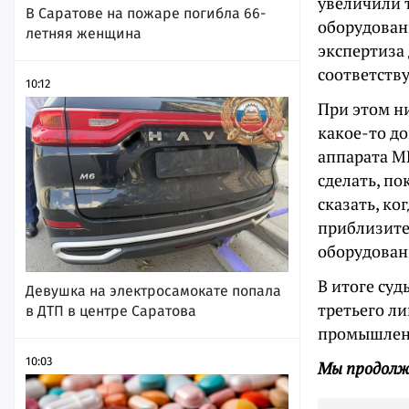
увеличили 
В Саратове на пожаре погибла 66-
оборудован
летняя женщина
экспертиза 
соответству
10:12
При этом ни
какое-то д
аппарата МР
сделать, по
сказать, к
приблизите
оборудован
В итоге суд
Девушка на электросамокате попала
третьего л
в ДТП в центре Саратова
промышленн
10:03
Мы продолж