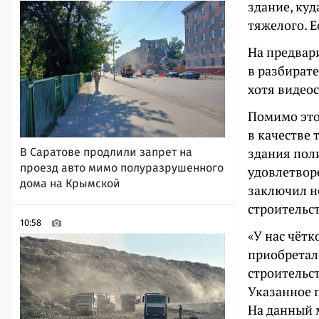
здание, куд
тяжелого. Е
На предвар
в разбирате
хотя видео
Помимо это
в качестве 
здания пол
В Саратове продлили запрет на
проезд авто мимо полуразрушенного
удовлетворе
дома на Крымской
заключил н
строительст
10:58
«У нас чётк
приобретал
строительс
Указанное 
На данный 