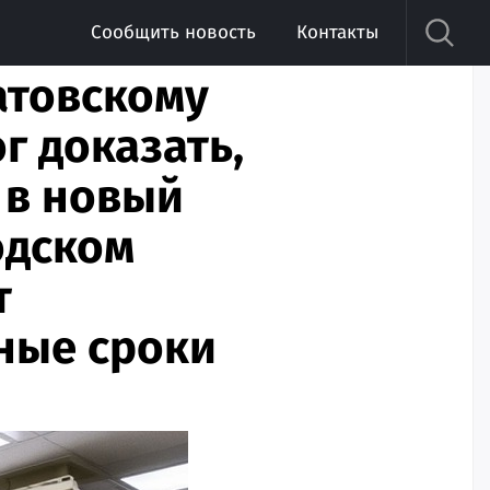
Сообщить новость
Контакты
атовскому
г доказать,
 в новый
одском
т
нные сроки