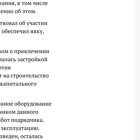
вания, в том числе
менно об этом.
твовал об участии
 обеспечил явку,
твом о привлечении
малась застройкой
отив
т на строительство
 капитального
данное оборудование
чиком данного
абот подрядчика.
 эксплуатацию.
веден, осталась