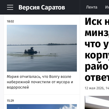
Версия
Саратов
Лента
И
НОВОСТИ
АРХИВ
Иск 
18:02
минз
что 
корп
райо
отве
Мэрия отчиталась, что Волгу возле
набережной почистили от мусора и
водорослей
12 мая 2026, 14
15:29