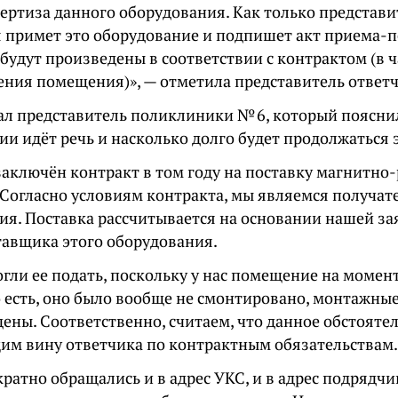
пертиза данного оборудования. Как только представ
 примет это оборудование и подпишет акт приема-п
будут произведены в соответствии с контрактом (в 
ения помещения)», — отметила представитель ответч
ал представитель поликлиники № 6, который поясни
и идёт речь и насколько долго будет продолжаться 
заключён контракт в том году на поставку магнитно
 Согласно условиям контракта, мы являемся получат
ия. Поставка рассчитывается на основании нашей за
тавщика этого оборудования.
огли ее подать, поскольку у нас помещение на момен
о есть, оно было вообще не смонтировано, монтажны
ены. Соответственно, считаем, что данное обстояте
м вину ответчика по контрактным обязательствам.
атно обращались и в адрес УКС, и в адрес подрядчи