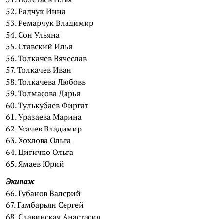
52. Радчук Инна
53. Ремарчук Владимир
54. Сон Ульяна
55. Ставский Илья
56. Толкачев Вячеслав
57. Толкачев Иван
58. Толкачева Любовь
59. Толмасова Дарья
60. Тулькубаев Фиргат
61. Уразаева Марина
62. Усачев Владимир
63. Хохлова Ольга
64. Цигичко Ольга
65. Ямаев Юрий
Экипаж
66. Губанов Валерий
67. Гамбарьян Сергей
68. Славинская Анастасия