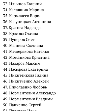
33. Ильинов Евгений
34. Калашник Марина
35. Кармалеев Борис
36. Козупицкая Антонина
37. Красова Надежда
38. Красова Оксана
39. Пуперов Олег
40. Мачнева Светлана
41. Мещерякова Наталья
42. Момзикова Кристина
43. Назаров Максим
44. Насырова Екатерина
45. Никитенкова Галина
46. Никитченко Алексей
47. Николаенко Любовь
48. Нормантович Александр
49. Нормантович Владими
50. Панченко Сергей
51. Полетаев Илья