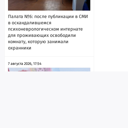
Палата №6: после публикации в СМИ
в оскандалившемся
психоневрологическом интернате
для проживающих освободили
комнату, которую занимали
охранники
7 августа 2026, 17:54
Лента
Истории
Топ
Реклама
Контакт
© ИА «Версия-Саратов», 2026