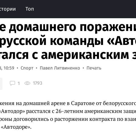
стории
Топ
е домашнего поражен
русской команды «Ав
тался с американским
, 10:59
Спорт
Павел Литвиненко
Печать
1793
1
жения на домашней арене в Саратове от белорусског
«Автодор» расстался с 26-летним американским за
роны договорились о расторжении контракта по вза
 «Автодоре».