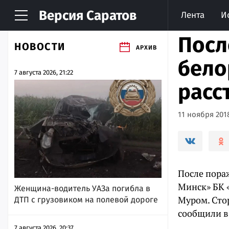
Версия
Саратов
Лента
И
Посл
НОВОСТИ
АРХИВ
бело
7 августа 2026, 21:22
расс
11 ноября 2018
После пора
Минск» БК 
Женщина-водитель УАЗа погибла в
Муром. Сто
ДТП с грузовиком на полевой дороге
сообщили в
7 августа 2026, 20:37