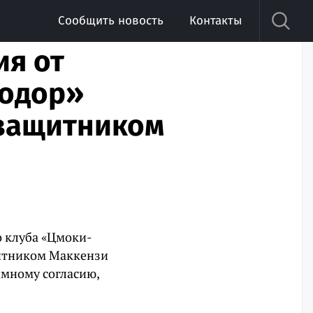
Сообщить новость
Контакты
ия от
тодор»
 защитником
о клуба «Цмоки-
щитником Маккензи
имному согласию,