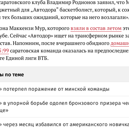
саратовского клуба Владимир Родионов заявил, что 
жетный для „Автодора“ баскетболист, который, к со
 тех больших ожиданий, которые на него возлагали»
зона Маккензи Мур, которого
взяли в состав летом
эт
убе. Сейчас «Автодор» ищет на трансферном рынке з
остав. Напомним, после вчерашнего обидного
домашн
5:99
саратовская команда оказалась на предпоследне
те Единой лиги ВТБ.
ы по теме
» потерпел поражение от минской команды
» в упорной борьбе одолел бронзового призера ч
це»
» через месяц избавился от американского новичк