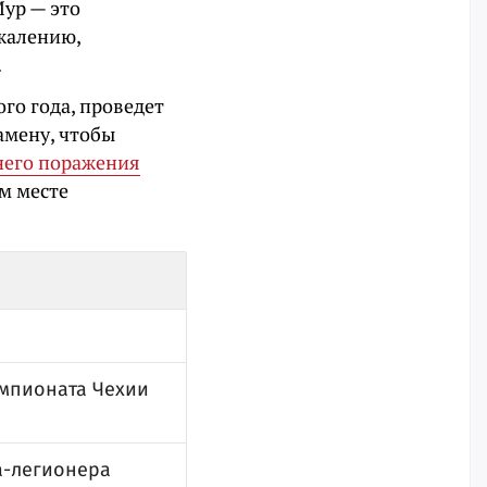
Мур — это
жалению,
.
ого года, проведет
амену, чтобы
его поражения
м месте
емпионата Чехии
а-легионера