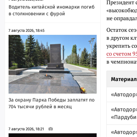
Президент 
Водитель китайской иномарки погиб
«высокобюд
в столкновении с фурой
не оправдал
Остаток се
7 августа 2026, 18:45
в другом кл
укрепить с
со счетом 9
в чемпиона
Материал
«Автодор
За охрану Парка Победы заплатят по
704 тысячи рублей в месяц
«Автодор
«Пардуби
7 августа 2026, 18:21
«Автодор