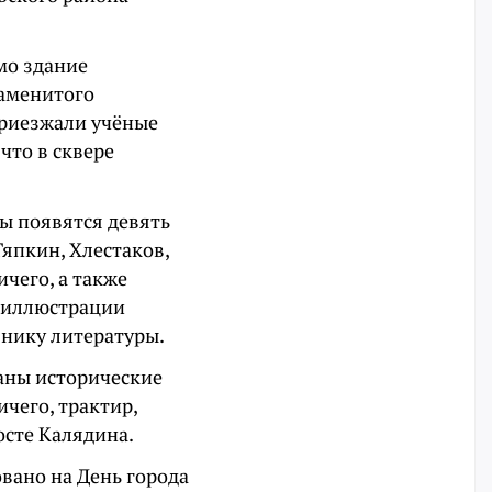
мо здание
наменитого
 приезжали учёные
 что в сквере
цы появятся девять
япкин, Хлестаков,
чего, а также
е иллюстрации
бнику литературы.
заны исторические
ичего, трактир,
осте Калядина.
овано на День города