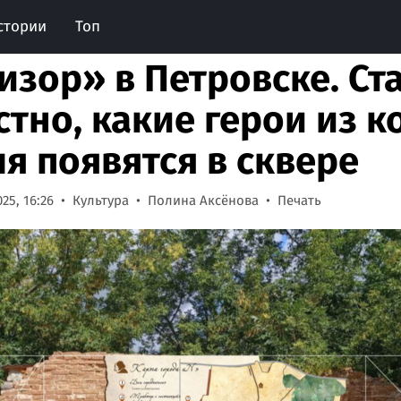
стории
Топ
изор» в Петровске. Ст
стно, какие герои из 
ля появятся в сквере
25, 16:26
Культура
Полина Аксёнова
Печать