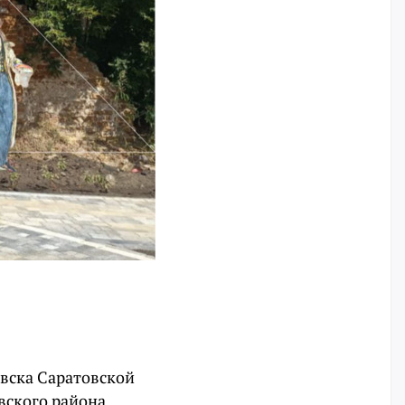
овска Саратовской
овского района