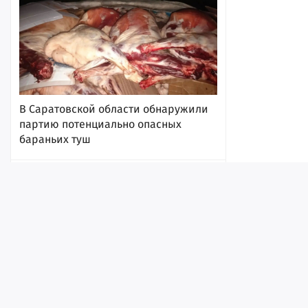
В Саратовской области обнаружили
партию потенциально опасных
бараньих туш
6 августа 2026, 17:08
Лента
Истории
Топ
Реклама
Контакт
© ИА «Версия-Саратов», 2026