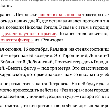
ядин.
ранее в Петровске
нашли вход в подвал
трактира (са
ось до наших дней), где останавливался прототип з
из комедии Николая Гоголя. В связи с этим в город
и
сделали научное открытие
. Позднее стало известно,
появятся фигуры
из «Ревизора».
ал сегодня, 16 сентября, Калядин, на стенах гостини
й — персонажей комедии. Это Городничий, Ляпкин-Т
 Бобчинский, Добчинский, Почтмейстер, дочь Городни
ей. «Высота фигур — под три метра. Это классически
Кардовского, которые знакомы нам со школы по уче
тене разместится карта Петровска. На ней будут ука
 могло происходить действие «Ревизора»: дом городн
 заведения, училище, уездный суд», — говорится в п
а отметил, что открытие сквера «Ревизор» запланир