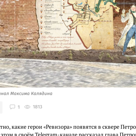
анал Максима Калядина
1813
1
тно, какие герои «Ревизора» появятся в сквере Петр
 этом в своём Telegram-канале рассказал глава Петр