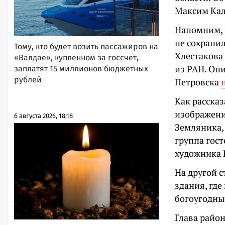
Максим Кал
Напомним, 
не сохранил
Тому, кто будет возить пассажиров на
Хлестакова 
«Валдае», купленном за госсчет,
из РАН. Он
заплатят 15 миллионов бюджетных
рублей
Петровска
Как рассказ
изображени
6 августа 2026, 18:18
Земляника,
группа гост
художника 
На другой с
здания, где
богоугодные
Глава район