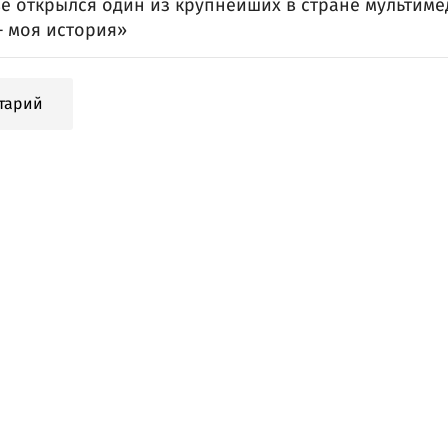
ве открылся один из крупнейших в стране мультим
— моя история»
тарий