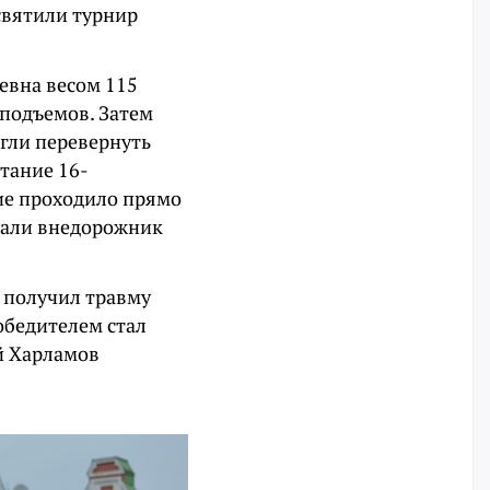
святили турнир
евна весом 115
 подъемов. Затем
гли перевернуть
етание 16-
ие проходило прямо
мали внедорожник
х получил травму
обедителем стал
й Харламов