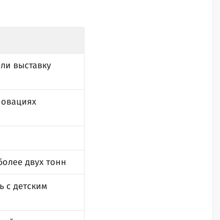
или выставку
 овациях
более двух тонн
ь с детским