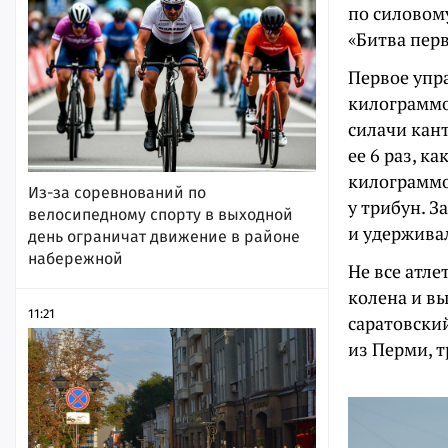
по силовом
«Битва пер
Первое упр
килограммо
силачи кан
ее 6 раз, к
килограммо
Из-за соревнований по
у трибун. 
велосипедному спорту в выходной
и удержива
день ограничат движение в районе
набережной
Не все атле
колена и в
11:21
саратовски
из Перми, т