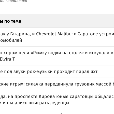
ний Гавриленко
ы по теме
как у Гагарина, и Chevrolet Malibu: в Саратове устро
томобилей
ы хором пели «Рюмку водки на столе» и искупали в
lvira T
е под звуки рок-музыки проходит парад яхт
кие игры»: силачка передвинула грузовик массой 
ода: на проспекте Кирова юные саратовцы общалис
м и пытались выиграть леденцы