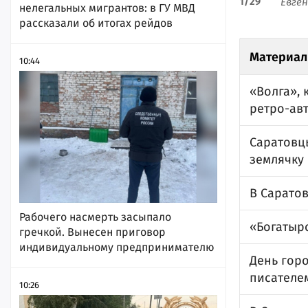
1
/
29
Евге
нелегальных мигрантов: в ГУ МВД
рассказали об итогах рейдов
Материал
10:44
«Волга», 
ретро-ав
Саратовц
землячку E
В Саратов
Рабочего насмерть засыпало
«Богатырс
гречкой. Вынесен приговор
индивидуальному предпринимателю
День гор
писателе
10:26