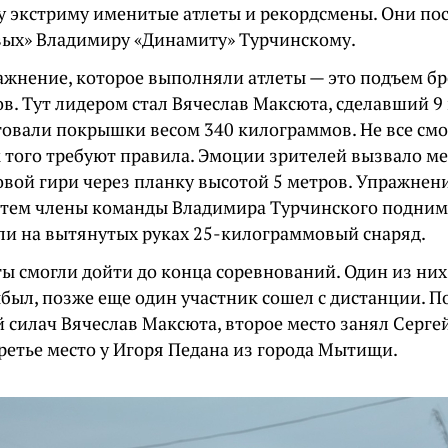
у экстриму именитые атлеты и рекордсмены. Они по
вых» Владимиру «Динамиту» Турчинскому.
ажнение, которое выполняли атлеты — это подъем бр
в. Тут лидером стал Вячеслав Максюта, сделавший 9
товали покрышки весом 340 килограммов. Не все смо
ак того требуют правила. Эмоции зрителей вызвало м
вой гири через планку высотой 5 метров. Упражнен
Затем члены команды Владимира Турчинского подни
ли на вытянутых руках 25-килограммовый снаряд.
ты смогли дойти до конца соревнований. Один из ни
ыбыл, позже еще один участник сошел с дистанции. П
й силач Вячеслав Максюта, второе место занял Серге
ретье место у Игоря Педана из города Мытищи.