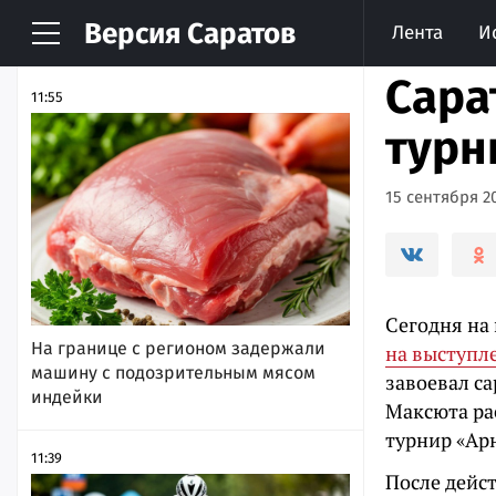
Версия
Саратов
Лента
И
НОВОСТИ
АРХИВ
Сара
11:55
турн
15 сентября 20
Сегодня на
На границе с регионом задержали
на выступл
машину с подозрительным мясом
завоевал с
индейки
Максюта ра
турнир «Арн
11:39
После дейс