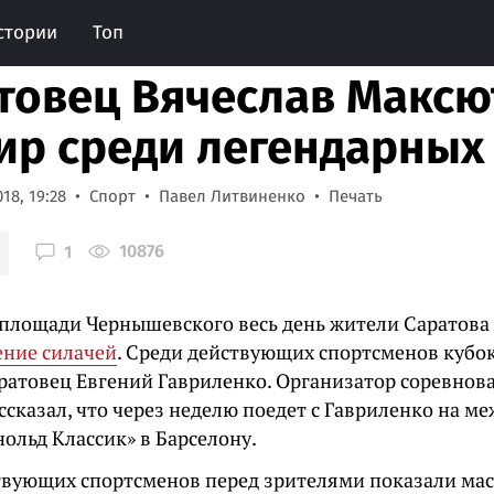
стории
Топ
товец Вячеслав Максю
ир среди легендарных
18, 19:28
Спорт
Павел Литвиненко
Печать
10876
1
 площади Чернышевского весь день жители Саратова
ение силачей
. Среди действующих спортсменов кубок
аратовец Евгений Гавриленко. Организатор соревнов
ссказал, что через неделю поедет с Гавриленко на 
ольд Классик» в Барселону.
твующих спортсменов перед зрителями показали мас