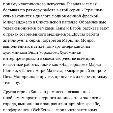
призму классического искусства. Главная и самая
большая по размеру работа в этой серии «Страшный
суд» находится в диалоге с одноименной фреской
Микеланджело в Сикстинской капелле. Обрамленные
телевизионными рамками Кены и Барби рассказывают
о грехах современного медиа-мира. Другая работа
апеллирует к серии портретов Мэрилин Монро,
выполненных в стиле поп-арт американским
художником Энди Уорхолом. Художники
интерпретировали в своем творчестве всемирно
известные работы, такие как «Над городом» Марка
Шагала, «Танец» Анри Матисса, «Квартирный вопрос»
Пита Мондриана и другие, пропустив их через призму
телешоу.
Другая серия «Кап-кап ремонт», посвященная
проблемам архитектурного ландшафта и экологии
города, выполнена в жанрах лэнд-арт, site-specific,
перформанса. «WebZero» — серия интерактивных