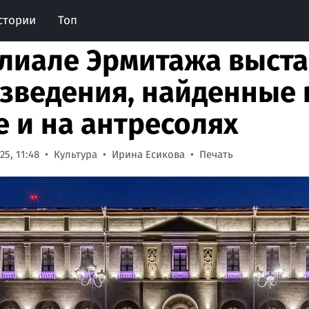
стории
Топ
лиале Эрмитажа выст
зведения, найденные в
е и на антресолях
5, 11:48
Культура
Ирина Есикова
Печать