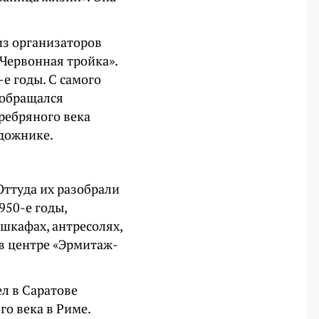
из организаторов
Червонная тройка».
-е годы. С самого
 обращался
ребряного века
удожнике.
Оттуда их разобрали
950-е годы,
 шкафах, антресолях,
 в центре «Эрмитаж-
л в Саратове
о века в Риме.