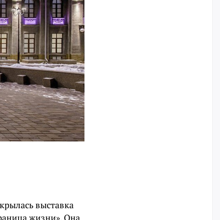
ткрылась выставка
раница жизни». Она