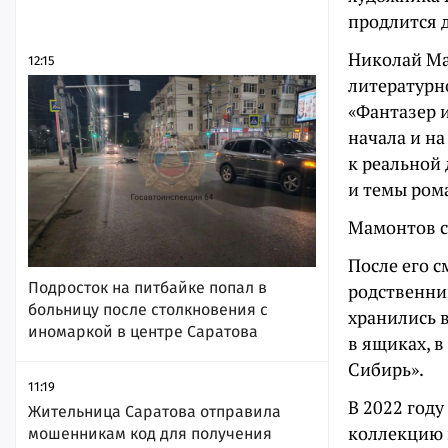
продлится 
Николай Ма
12:15
литературн
«Фантазер и
начала и н
к реальной
и темы ром
Мамонтов ск
После его с
Подросток на питбайке попал в
родственник
больницу после столкновения с
хранились в
иномаркой в центре Саратова
в ящиках, в
Сибирь».
11:19
В 2022 год
Жительница Саратова отправила
коллекцию 
мошенникам код для получения