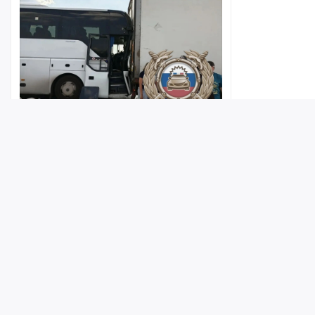
В Саратовской области столкнулись
автобус и большегруз: есть
пострадавшие
Лента
Истории
Топ
Реклама
Контакт
10:27
© ИА «Версия-Саратов», 2026
Учредители — Фонд «Перспектива».
Регистрационный номер ИА № ФС 77 - 79097 от 15.09.2020 г. Выд
надзору в сфере связи, информационных технологий и массовы