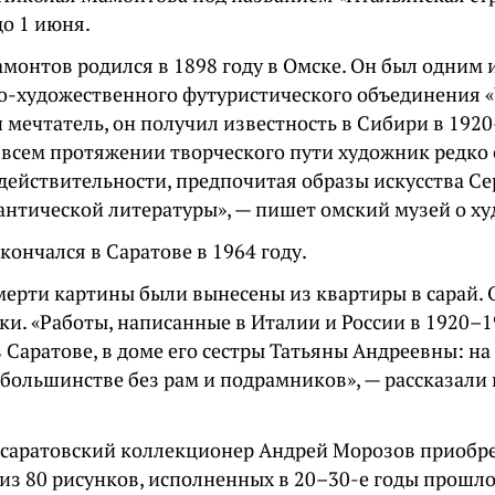
до 1 июня.
монтов родился в 1898 году в Омске. Он был одним 
о-художественного футуристического объединения «
 мечтатель, он получил известность в Сибири в 1920
а всем протяжении творческого пути художник редко
 действительности, предпочитая образы искусства Се
антической литературы», — пишет омский музей о х
ончался в Саратове в 1964 году.
мерти картины были вынесены из квартиры в сарай. 
и. «Работы, написанные в Италии и России в 1920–1
 Саратове, в доме его сестры Татьяны Андреевны: на
 большинстве без рам и подрамников», — рассказали
у саратовский коллекционер Андрей Морозов приобре
из 80 рисунков, исполненных в 20–30-е годы прошлог