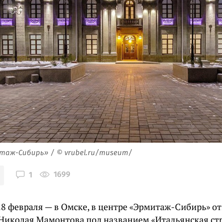
таж-Сибирь» / © vrubel.ru/museum/
1699
1
28 февраля — в Омске, в центре «Эрмитаж-Сибирь» о
Николая Мамонтова под названием «Итальянская ст