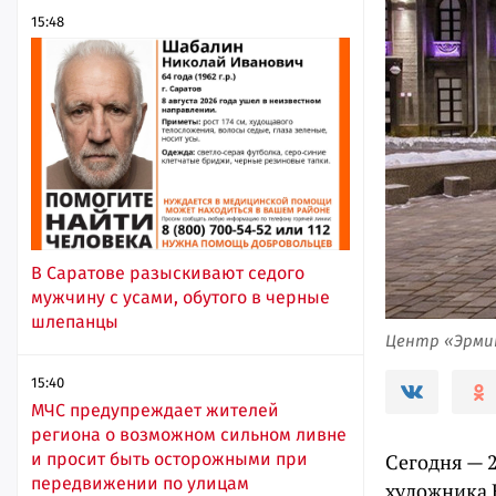
15:48
В Саратове разыскивают седого
мужчину с усами, обутого в черные
шлепанцы
Центр «Эрми
15:40
МЧС предупреждает жителей
региона о возможном сильном ливне
и просит быть осторожными при
Сегодня — 
передвижении по улицам
художника 