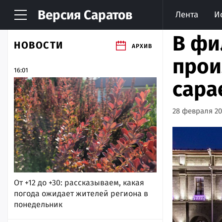
Версия
Саратов
Лента
И
В фи
НОВОСТИ
АРХИВ
прои
16:01
сара
28 февраля 202
От +12 до +30: рассказываем, какая
погода ожидает жителей региона в
понедельник