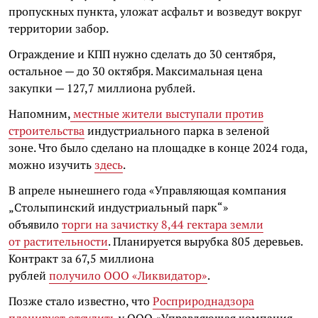
пропускных пункта, уложат асфальт и возведут вокруг
территории забор.
Ограждение и КПП нужно сделать до 30 сентября,
остальное — до 30 октября. Максимальная цена
закупки — 127,7 миллиона рублей.
Напомним,
местные жители выступали против
строительства
индустриального парка в зеленой
зоне.
Что было сделано на площадке в конце 2024 года,
можно изучить
здесь
.
В апреле
нынешнего года «Управляющая компания
„Столыпинский индустриальный парк“»
объявило
торги на
зачистку 8,44 гектара земли
от растительности
. Планируется вырубка 805 деревьев.
Контракт за 67,5 миллиона
рублей
получило
ООО «Ликвидатор»
.
Позже стало известно, что
Росприроднадзора
планирует отсудить
у О
ОО «Управляющая компания